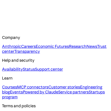
Company
Anthropic
Careers
Economic Futures
Research
News
Trust
center
Transparency
Help and security
Availability
Status
Support center
Learn
Courses
MCP connectors
Customer stories
Engineering
blog
Events
Powered by Claude
Service partners
Startups
program
Terms and policies