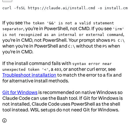
curl -fsSL https://claude.ai/install.cmd -o install.cmd
If you see
The token '&&' is not a valid statement
, you’re in PowerShell, not CMD. If you see
separator
'irm'
,
is not recognized as an internal or external command
you’re in CMD, not PowerShell. Your prompt shows
PS C:\
when you’re in PowerShell and
without the
when
C:\
PS
you’re in CMD.
If the install command fails with
syntax error near
, a
, or another curl error, see
unexpected token '<'
403
Troubleshoot installation
to match the error to a fix and
for alternative install methods.
Git for Windows
is recommended on native Windows so
Claude Code can use the Bash tool. If Git for Windows is
not installed, Claude Code uses PowerShell as the shell
tool instead. WSL setups do not need Git for Windows.