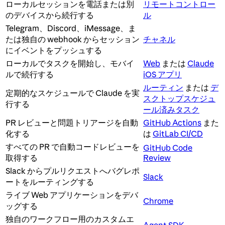
ローカルセッションを電話または別
リモートコントロー
のデバイスから続行する
ル
Telegram、Discord、iMessage、ま
たは独自の webhook からセッション
チャネル
にイベントをプッシュする
ローカルでタスクを開始し、モバイ
Web
または
Claude
ルで続行する
iOS アプリ
ルーティン
または
デ
定期的なスケジュールで Claude を実
スクトップスケジュ
行する
ール済みタスク
PR レビューと問題トリアージを自動
GitHub Actions
また
化する
は
GitLab CI/CD
すべての PR で自動コードレビューを
GitHub Code
取得する
Review
Slack からプルリクエストへバグレポ
Slack
ートをルーティングする
ライブ Web アプリケーションをデバ
Chrome
ッグする
独自のワークフロー用のカスタムエ