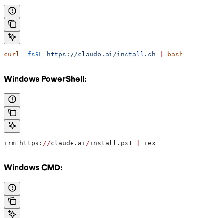
curl
 -fsSL
 https://claude.ai/install.sh
 |
 bash
Windows PowerShell:
irm https:
//
claude.ai
/
install.ps1 
|
 iex
Windows CMD: