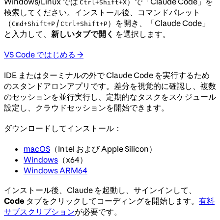
Windows/Linux では
）で「Claude Code」を
Ctrl+Shift+X
検索してください。インストール後、コマンドパレット
（
/
）を開き、「Claude Code」
Cmd+Shift+P
Ctrl+Shift+P
と入力して、
新しいタブで開く
を選択します。
VS Code ではじめる →
IDE またはターミナルの外で Claude Code を実行するため
のスタンドアロンアプリです。差分を視覚的に確認し、複数
のセッションを並行実行し、定期的なタスクをスケジュール
設定し、クラウドセッションを開始できます。
ダウンロードしてインストール：
macOS
（Intel および Apple Silicon）
Windows
（x64）
Windows ARM64
インストール後、Claude を起動し、サインインして、
Code
タブをクリックしてコーディングを開始します。
有料
サブスクリプション
が必要です。