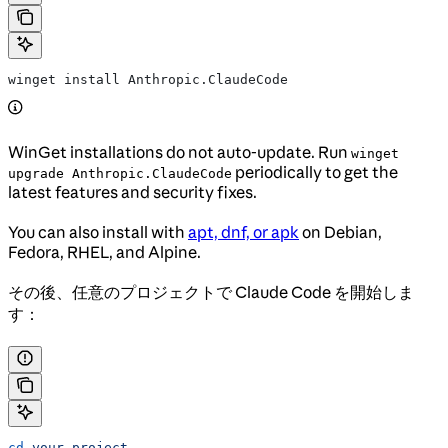
winget install Anthropic.ClaudeCode
WinGet installations do not auto-update. Run
winget
periodically to get the
upgrade Anthropic.ClaudeCode
latest features and security fixes.
You can also install with
apt, dnf, or apk
on Debian,
Fedora, RHEL, and Alpine.
その後、任意のプロジェクトで Claude Code を開始しま
す：
cd
 your-project