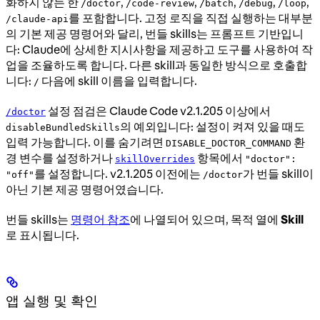
화하지 않는 한
,
,
,
,
,
/doctor
/code-review
/batch
/debug
/loop
를 포함합니다. 고정 로직을 직접 실행하는 대부분
/claude-api
의 기본 제공 명령어와 달리, 번들 skills는 프롬프트 기반입니
다: Claude에 상세한 지시사항을 제공하고 도구를 사용하여 작
업을 조율하도록 합니다. 다른 skill과 동일한 방식으로 호출합
니다:
다음에 skill 이름을 입력합니다.
/
설정 점검은 Claude Code v2.1.205 이상에서
/doctor
의 예외입니다: 설정이 켜져 있을 때도
disableBundledSkills
입력 가능합니다. 이를 숨기려면
환
DISABLE_DOCTOR_COMMAND
경 변수를 설정하거나
항목에서
skillOverrides
"doctor":
를 설정합니다. v2.1.205 이전에는
가 번들 skill이
"off"
/doctor
아닌 기본 제공 명령어였습니다.
번들 skills는
명령어 참조
에 나열되어 있으며, 목적 열에
Skill
로 표시됩니다.
앱 실행 및 확인