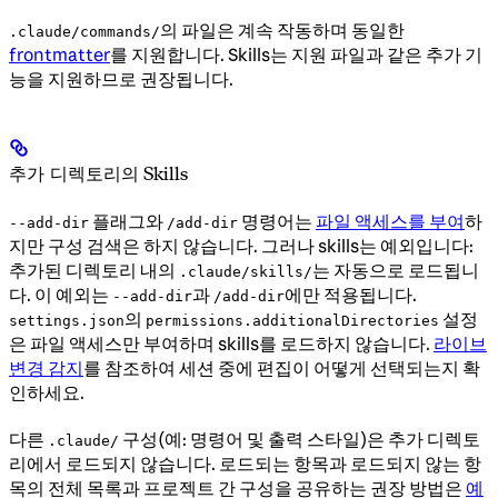
의 파일은 계속 작동하며 동일한
.claude/commands/
frontmatter
를 지원합니다. Skills는 지원 파일과 같은 추가 기
능을 지원하므로 권장됩니다.
추가 디렉토리의 Skills
플래그와
명령어는
파일 액세스를 부여
하
--add-dir
/add-dir
지만 구성 검색은 하지 않습니다. 그러나 skills는 예외입니다:
추가된 디렉토리 내의
는 자동으로 로드됩니
.claude/skills/
다. 이 예외는
과
에만 적용됩니다.
--add-dir
/add-dir
의
설정
settings.json
permissions.additionalDirectories
은 파일 액세스만 부여하며 skills를 로드하지 않습니다.
라이브
변경 감지
를 참조하여 세션 중에 편집이 어떻게 선택되는지 확
인하세요.
다른
구성(예: 명령어 및 출력 스타일)은 추가 디렉토
.claude/
리에서 로드되지 않습니다. 로드되는 항목과 로드되지 않는 항
목의 전체 목록과 프로젝트 간 구성을 공유하는 권장 방법은
예