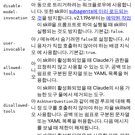
아
동으로 트리거하려는 워크플로우에 사용합니
disable-
니
다. 또한 skill이
subagents에 미리 로드되는
model-
오
것
을 방지합니다. v2.1.196부터는
예약된 작업
invocation
이 skill을 프롬프트로 하여 실행될 때 skill이
실행되는 것도 방지합니다. 기본값:
.
false
아
메뉴에서 숨기려면
로 설정합니다. 사
/
false
user-
니
용자가 직접 호출하지 않아야 하는 배경 지식
invocable
오
에 사용합니다. 기본값:
.
true
이 skill이 활성화되었을 때 Claude가 권한을
아
요청하지 않고 사용할 수 있는 도구. 공백 또는
allowed-
니
쉼표로 구분된 문자열 또는 YAML 목록을 허
tools
오
용합니다.
이 skill이 활성화되었을 때 Claude의 사용 가
능한 도구 풀에서 제거되는 도구.
아
과 같이 배경 루프에 대해 특
AskUserQuestion
disallowed-
니
정 도구를 호출하지 않아야 하는 자율 skills에
tools
오
사용합니다. 공백 또는 쉼표로 구분된 문자열
또는 YAML 목록을 허용합니다. 다음 메시지
를 보낼 때 제한이 해제됩니다.