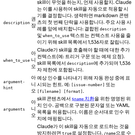
skill이 무엇을 하는지, 언제 사용할지. Claude
는 이를 사용하여 skill을 자동으로 적용할 시
기를 결정합니다. 생략하면 markdown 콘텐
권
츠의 첫 번째 단락을 사용합니다. 주요 사용 사
description
장
례를 앞에 배치합니다: 결합된
description
및
텍스트는 컨텍스트 사용을 줄
when_to_use
이기 위해 skill 목록에서 1,536자로 잘립니다.
Claude가 skill을 호출해야 할 때에 대한 추가
아
컨텍스트(예: 트리거 구문 또는 예제 요청).
니
when_to_use
skill 목록에서
에 추가되며 1,536
description
오
자 제한에 포함됩니다.
아
예상 인수를 나타내기 위해 자동 완성 중에 표
argument-
니
시되는 힌트. 예:
또는
[issue-number]
hint
오
.
[filename] [format]
skill 콘텐츠에서
치환
을 위한 명명된 위
$name
아
치 인수. 공백으로 구분된 문자열 또는 YAML
니
arguments
목록을 허용합니다. 이름은 순서대로 인수 위
오
치에 매핑됩니다.
Claude가 이 skill을 자동으로 로드하는 것을
방지하려면
로 설정합니다.
으로 수
true
/name