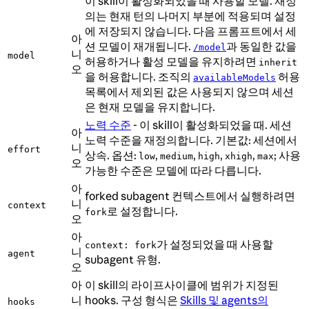
이 skill이 활성화되었을 때 사용할 모델. 재정
의는 현재 턴의 나머지 부분에 적용되며 설정
에 저장되지 않습니다. 다음 프롬프트에서 세
아
션 모델이 재개됩니다.
과 동일한 값을
/model
니
model
허용하거나 활성 모델을 유지하려면
inherit
오
을 허용합니다. 조직의
허용
availableModels
목록에서 제외된 값은 사용되지 않으며 세션
은 현재 모델을 유지합니다.
노력 수준
- 이 skill이 활성화되었을 때. 세션
아
노력 수준을 재정의합니다. 기본값: 세션에서
니
effort
상속. 옵션:
,
,
,
,
; 사용
low
medium
high
xhigh
max
오
가능한 수준은 모델에 따라 다릅니다.
아
forked subagent 컨텍스트에서 실행하려면
니
context
로 설정합니다.
fork
오
아
가 설정되었을 때 사용할
context: fork
니
agent
subagent 유형.
오
아
이 skill의 라이프사이클에 범위가 지정된
니
hooks. 구성 형식은
Skills 및 agents의
hooks