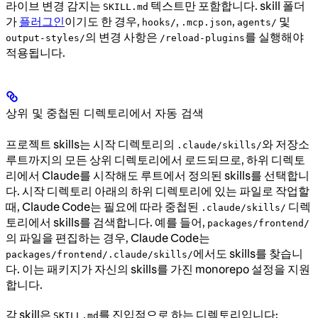
라이브 변경 감지는
텍스트만 포함합니다. skill 폴더
SKILL.md
가
플러그인
이기도 한 경우,
,
,
및
hooks/
.mcp.json
agents/
의 변경 사항은
를 실행해야
output-styles/
/reload-plugins
적용됩니다.
상위 및 중첩된 디렉토리에서 자동 검색
프로젝트 skills는 시작 디렉토리의
와 저장소
.claude/skills/
루트까지의 모든 상위 디렉토리에서 로드되므로, 하위 디렉토
리에서 Claude를 시작해도 루트에서 정의된 skills를 선택합니
다. 시작 디렉토리 아래의 하위 디렉토리에 있는 파일로 작업할
때, Claude Code는 필요에 따라 중첩된
디렉
.claude/skills/
토리에서 skills를 검색합니다. 예를 들어,
packages/frontend/
의 파일을 편집하는 경우, Claude Code는
에서도 skills를 찾습니
packages/frontend/.claude/skills/
다. 이는 패키지가 자신의 skills를 가진 monorepo 설정을 지원
합니다.
각 skill은
를 진입점으로 하는 디렉토리입니다:
SKILL.md