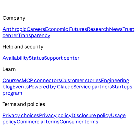
Company
Anthropic
Careers
Economic Futures
Research
News
Trust
center
Transparency
Help and security
Availability
Status
Support center
Learn
Courses
MCP connectors
Customer stories
Engineering
blog
Events
Powered by Claude
Service partners
Startups
program
Terms and policies
Privacy choices
Privacy policy
Disclosure policy
Usage
policy
Commercial terms
Consumer terms
Assistant