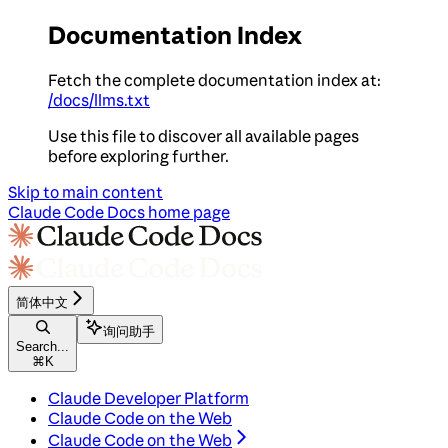
Documentation Index
Fetch the complete documentation index at:
/docs/llms.txt
Use this file to discover all available pages
before exploring further.
Skip to main content
Claude Code Docs
home page
简体中文
询问助手
Search...
⌘
K
Claude Developer Platform
Claude Code on the Web
Claude Code on the Web