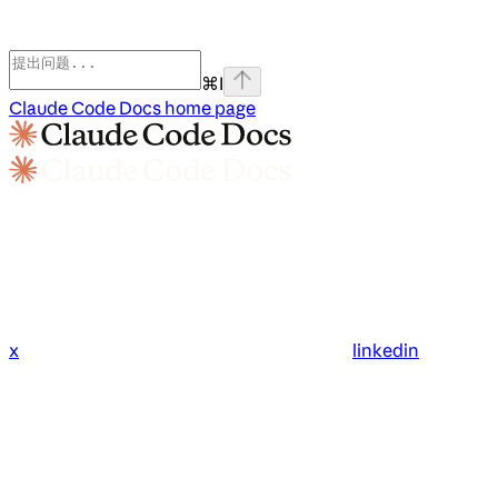
⌘
I
Claude Code Docs
home page
x
linkedin