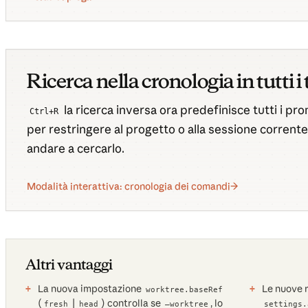
Ricerca nella cronologia in tutti i
la ricerca inversa ora predefinisce tutti i pr
Ctrl+R
per restringere al progetto o alla sessione corrente
andare a cercarlo.
Modalità interattiva: cronologia dei comandi
Altri vantaggi
La nuova impostazione
Le nuove 
worktree.baseRef
(
|
) controlla se
, lo
fresh
head
—worktree
settings.