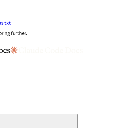
ms.txt
oring further.