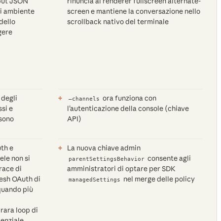
nput JSON
rinuncia al renderer fullscreen alternate-
di ambiente
screen e mantiene la conversazione nello
 dello
scrollback nativo del terminale
gere
 degli
ora funziona con
—channels
si e
l’autenticazione della console (chiave
 sono
API)
uth e
La nuova chiave admin
ele non si
consente agli
parentSettingsBehavior
race di
amministratori di optare per SDK
resh OAuth di
nel merge delle policy
managedSettings
quando più
ara loop di
denziale