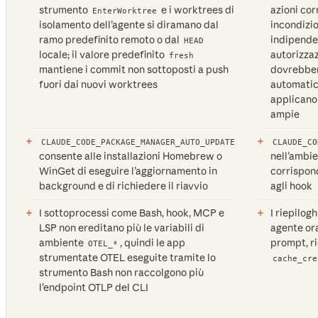
strumento
e i worktrees di
azioni co
EnterWorktree
isolamento dell’agente si diramano dal
incondizio
ramo predefinito remoto o dal
indipende
HEAD
locale; il valore predefinito
autorizzaz
fresh
mantiene i commit non sottoposti a push
dovrebber
fuori dai nuovi worktrees
automatic
applicano 
ampie
CLAUDE_CODE_PACKAGE_MANAGER_AUTO_UPDATE
CLAUDE_CO
consente alle installazioni Homebrew o
nell’ambi
WinGet di eseguire l’aggiornamento in
corrispon
background e di richiedere il riavvio
agli hook
I sottoprocessi come Bash, hook, MCP e
I riepilog
LSP non ereditano più le variabili di
agente or
ambiente
, quindi le app
prompt, ri
OTEL_*
strumentate OTEL eseguite tramite lo
cache_cre
strumento Bash non raccolgono più
l’endpoint OTLP del CLI