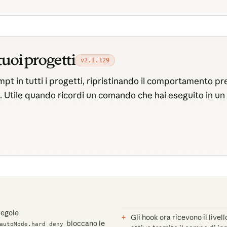
 tuoi progetti
v2.1.129
ompt in tutti i progetti, ripristinando il comportamento p
. Utile quando ricordi un comando che hai eseguito in un
regole
Gli hook ora ricevono il livell
bloccano le
autoMode.hard_deny