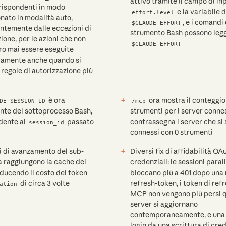
attivo tramite il campo di i
rrispondenti in modo
e la variabile 
effort.level
nato in modalità auto,
, e i comandi
$CLAUDE_EFFORT
ntemente dalle eccezioni di
strumento Bash possono leg
ione, per le azioni che non
$CLAUDE_EFFORT
o mai essere eseguite
amente anche quando si
regole di autorizzazione più
è ora
ora mostra il conteggio
DE_SESSION_ID
/mcp
ente del sottoprocesso Bash,
strumenti per i server connes
dente al
passato
contrassegna i server che si
session_id
connessi con 0 strumenti
hi di avanzamento del sub-
Diversi fix di affidabilità OA
a raggiungono la cache dei
credenziali: le sessioni parall
ducendo il costo del token
bloccano più a 401 dopo una 
di circa 3 volte
refresh-token, i token di ref
ation
MCP non vengono più persi 
server si aggiornano
contemporaneamente, e una r
login da una scrittura di cre