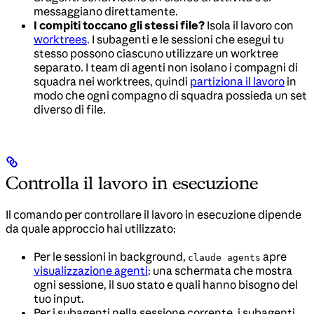
messaggiano direttamente.
I compiti toccano gli stessi file?
Isola il lavoro con
worktrees
. I subagenti e le sessioni che esegui tu
stesso possono ciascuno utilizzare un worktree
separato. I team di agenti non isolano i compagni di
squadra nei worktrees, quindi
partiziona il lavoro
in
modo che ogni compagno di squadra possieda un set
diverso di file.
Controlla il lavoro in esecuzione
Il comando per controllare il lavoro in esecuzione dipende
da quale approccio hai utilizzato:
Per le sessioni in background,
apre
claude agents
visualizzazione agenti
: una schermata che mostra
ogni sessione, il suo stato e quali hanno bisogno del
tuo input.
Per i subagenti nella sessione corrente, i subagenti