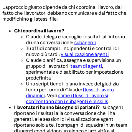
L’approccio giusto dipende da chi coordina il lavoro, dal
fatto che i lavoratori debbano comunicare e dal fatto che
modifichino gli stessi file:
Chi coordina il lavoro?
Claude delega e raccoglie i risultati all’interno
di una conversazione:
subagenti
Tu affidi compiti indipendenti e controlli di
nuovo più tardi:
visualizzazione agenti
Claude pianifica, assegna e supervisiona un
gruppo di lavoratori:
team di agenti
,
sperimentale e disabilitato per impostazione
predefinita
Uno script tiene il piano invece del giudizio
turno per turno di Claude:
flussi di lavoro
dinamici
. Vedi
come i flussi di lavoro si
confrontano con i subagenti e le skills
I lavoratori hanno bisogno di parlarsi?
I subagenti
riportano i risultati alla conversazione che li ha
generati, e le sessioni di visualizzazione agenti
riportano solo a te. I compagni di squadra in un team
di agenti condividono un elenco di attività e si