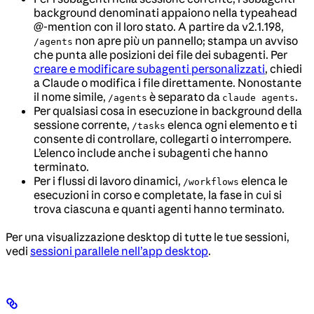
background denominati appaiono nella typeahead
@-mention con il loro stato. A partire da v2.1.198,
non apre più un pannello; stampa un avviso
/agents
che punta alle posizioni dei file dei subagenti. Per
creare e modificare subagenti personalizzati
, chiedi
a Claude o modifica i file direttamente. Nonostante
il nome simile,
è separato da
.
/agents
claude agents
Per qualsiasi cosa in esecuzione in background della
sessione corrente,
elenca ogni elemento e ti
/tasks
consente di controllare, collegarti o interrompere.
L’elenco include anche i subagenti che hanno
terminato.
Per i flussi di lavoro dinamici,
elenca le
/workflows
esecuzioni in corso e completate, la fase in cui si
trova ciascuna e quanti agenti hanno terminato.
Per una visualizzazione desktop di tutte le tue sessioni,
vedi
sessioni parallele nell’app desktop
.