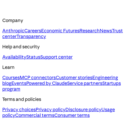
Company
Anthropic
Careers
Economic Futures
Research
News
Trust
center
Transparency
Help and security
Availability
Status
Support center
Learn
Courses
MCP connectors
Customer stories
Engineering
blog
Events
Powered by Claude
Service partners
Startups
program
Terms and policies
Privacy choices
Privacy policy
Disclosure policy
Usage
policy
Commercial terms
Consumer terms
Assistant