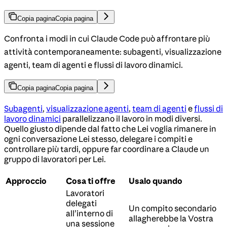
Copia pagina
Copia pagina
Confronta i modi in cui Claude Code può affrontare più
attività contemporaneamente: subagenti, visualizzazione
agenti, team di agenti e flussi di lavoro dinamici.
Copia pagina
Copia pagina
Subagenti
,
visualizzazione agenti
,
team di agenti
e
flussi di
lavoro dinamici
parallelizzano il lavoro in modi diversi.
Quello giusto dipende dal fatto che Lei voglia rimanere in
ogni conversazione Lei stesso, delegare i compiti e
controllare più tardi, oppure far coordinare a Claude un
gruppo di lavoratori per Lei.
Approccio
Cosa ti offre
Usalo quando
Lavoratori
delegati
Un compito secondario
all’interno di
allagherebbe la Vostra
una sessione