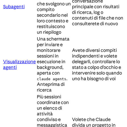
conversazione
che svolgono un
Subagenti
principale con risultati
compito
di ricerca, log o
secondario nel
contenuti di file che non
loro contesto e
consulterete di nuovo
restituiscono
un riepilogo
Una schermata
per inviare e
monitorare
Avete diversi compiti
sessioni in
indipendenti e volete
Visualizzazione
esecuzione in
delegarli, controllare lo
agenti
background,
stato a colpo d’occhio e
aperta con
intervenire solo quando
.
uno ha bisogno di voi
claude agents
Anteprima di
ricerca
Più sessioni
coordinate con
un elenco di
attività
condiviso e
Volete che Claude
messaggistica
divida un progetto in