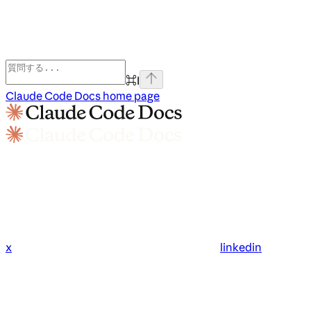
⌘
I
Claude Code Docs
home page
x
linkedin