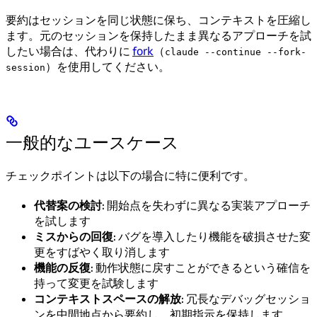
要約はセッションを同じ状態に保ち、コンテキストを圧縮し
ます。元のセッションを保持したまま異なるアプローチを試
したい場合は、代わりに
fork
（
claude --continue --fork-
）を使用してください。
session
一般的なユースケース
チェックポイントは以下の場合に特に便利です。
代替案の検討
: 開始点を失わずに異なる実装アプローチ
を試します
ミスからの回復
: バグを導入したり機能を破損させた変
更をすばやく取り消します
機能の反復
: 動作状態に戻すことができるという確信を
持って変更を試験します
コンテキストスペースの解放
: 冗長なデバッグセッショ
ンを中間地点から要約し、初期指示を保持します