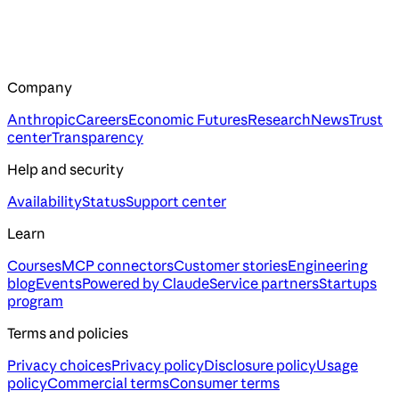
Company
Anthropic
Careers
Economic Futures
Research
News
Trust
center
Transparency
Help and security
Availability
Status
Support center
Learn
Courses
MCP connectors
Customer stories
Engineering
blog
Events
Powered by Claude
Service partners
Startups
program
Terms and policies
Privacy choices
Privacy policy
Disclosure policy
Usage
policy
Commercial terms
Consumer terms