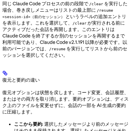
同じ Claude Code プロセスの前の段階で
を実行した
/clear
場合、巻き戻しメニューはリストの最上部に
/resume
というラベルの追加エントリ
<session-id>（前のセッション）
を表示します。これを選択して、
が実行される前に
/clear
アクティブだった会話を再開します。このエントリは
Claude Code を終了するか別のセッションを再開するまで
利用可能であり、Claude Code v2.1.191 以降が必要です。以
前のバージョンでは、
を実行してリストから前のセ
/resume
ッションを選択してください。
復元と要約の違い
復元オプションは状態を戻します。コード変更、会話履歴、
またはその両方を取り消します。要約オプションは、ディス
ク上のファイルを変更せずに、会話の一部を AI 生成の要約
に圧縮します。
ここから要約
: 選択したメッセージより前のメッセージ
はそのまま保持されます。選択したメッセージとそれ