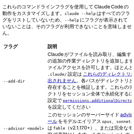
これらのコマンドラインフラグを使用して Claude Code の
動作をカスタマイズします。
はすべてのフラ
claude --help
グをリストしていないため、
にフラグが表示されて
--help
いないことは、そのフラグが利用できないことを意味しませ
ん。
フラグ
説明
Claude がファイルを読み取り、編集す
の追加の作業ディレクトリを追加します
ァイルアクセスを許可します。ほとんど
設定は
これらのディレクトリ
.claude/
出されません
。各パスがディレクトリと
--add-dir
存在することを検証します。これらのデ
クトリをセッション全体で永続化するに
設定で
permissions.additionalDirecto
を設定してください
このセッションのサーバーサイド
advis
ール
をモデルエイリアス
、
opus
sonnet
は
（v2.1.170+）、または完全な
fable
--advisor <model>