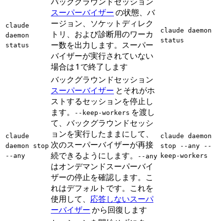
バックグラウンドセッション
スーパーバイザー
の状態、バ
ージョン、ソケットディレク
claude
claude daemon
トリ、および診断用のワーカ
daemon
status
ー数を出力します。スーパー
status
バイザーが実行されていない
場合は 1 で終了します
バックグラウンドセッション
スーパーバイザー
とそれがホ
ストするセッションを停止し
ます。
を渡し
--keep-workers
て、バックグラウンドセッシ
ョンを実行したままにして、
claude
claude daemon
次のスーパーバイザーが再接
daemon stop
stop --any --
続できるようにします。
--any
keep-workers
--any
はオンデマンドスーパーバイ
ザーの停止を確認します。こ
れはデフォルトです。これを
使用して、
応答しないスーパ
ーバイザー
から回復します