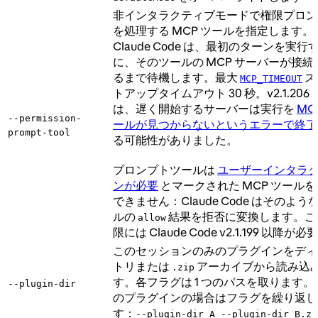
非インタラクティブモードで権限プロン
を処理する MCP ツールを指定します。
Claude Code は、最初のターンを実行
に、そのツールの MCP サーバーが接続
るまで待機します。最大
ス
MCP_TIMEOUT
トアップタイムアウト 30 秒。v2.1.206
は、遅く開始するサーバーは実行を
MC
--permission-
ールが見つからないというエラーで終了
prompt-tool
る可能性がありました。
プロンプトツールは
ユーザーインタラ
ンが必要
とマークされた MCP ツール
できません：Claude Code はそのよう
ルの
結果を拒否に変換します。こ
allow
限には Claude Code v2.1.199 以降が
このセッションのみのプラグインをディ
トリまたは
アーカイブから読み込
.zip
す。各フラグは 1 つのパスを取ります。
--plugin-dir
のプラグインの場合はフラグを繰り返し
す：
--plugin-dir A --plugin-dir B.zi