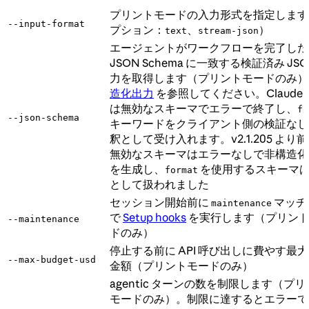
プリントモードの入力形式を指定します
--input-format
プション：
、
）
text
stream-json
エージェントがワークフローを完了した
JSON Schema に一致する検証済み JSO
力を取得します（プリントモードのみ）
造化出力
を参照してください。Claude C
は無効なスキーマでエラーで終了し、
fo
--json-schema
キーワードをクライアント側の検証なし
釈として受け入れます。v2.1.205 より
無効なスキーマはエラーなしで非構造化
を生成し、
を使用するスキーマ
format
として扱われました
セッション開始前に
マッチ
maintenance
で
Setup hooks
を実行します（プリン
--maintenance
ドのみ）
停止する前に API 呼び出しに費やす最
--max-budget-usd
金額（プリントモードのみ）
agentic ターンの数を制限します（プ
モードのみ）。制限に達するとエラーで