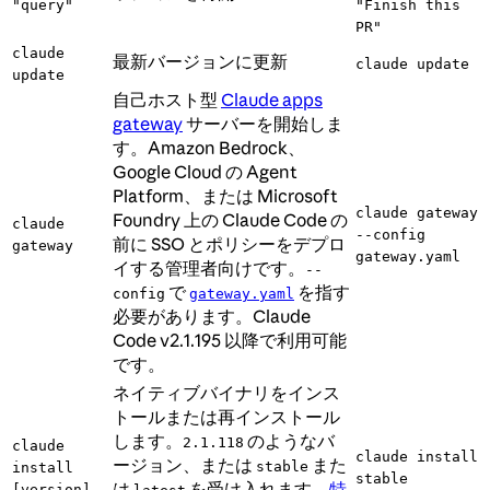
"query"
"Finish this
PR"
claude
最新バージョンに更新
claude update
update
自己ホスト型
Claude apps
gateway
サーバーを開始しま
す。Amazon Bedrock、
Google Cloud の Agent
Platform、または Microsoft
claude gateway
Foundry 上の Claude Code の
claude
--config
前に SSO とポリシーをデプロ
gateway
gateway.yaml
イする管理者向けです。
--
で
を指す
config
gateway.yaml
必要があります。Claude
Code v2.1.195 以降で利用可能
です。
ネイティブバイナリをインス
トールまたは再インストール
します。
のようなバ
2.1.118
claude
claude install
ージョン、または
また
stable
install
stable
は
を受け入れます。
特
[version]