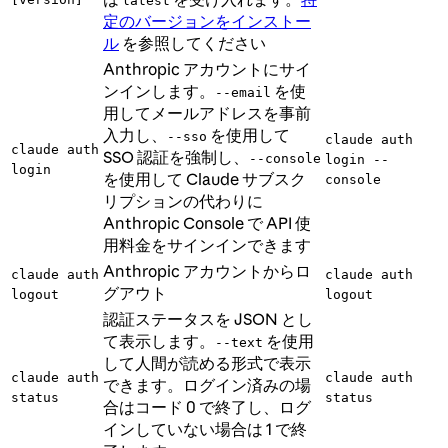
latest
定のバージョンをインストー
ル
を参照してください
Anthropic アカウントにサイ
ンインします。
を使
--email
用してメールアドレスを事前
入力し、
を使用して
--sso
claude auth
claude auth
SSO 認証を強制し、
--console
login --
login
を使用して Claude サブスク
console
リプションの代わりに
Anthropic Console で API 使
用料金をサインインできます
Anthropic アカウントからロ
claude auth
claude auth
グアウト
logout
logout
認証ステータスを JSON とし
て表示します。
を使用
--text
して人間が読める形式で表示
claude auth
claude auth
できます。ログイン済みの場
status
status
合はコード 0 で終了し、ログ
インしていない場合は 1 で終