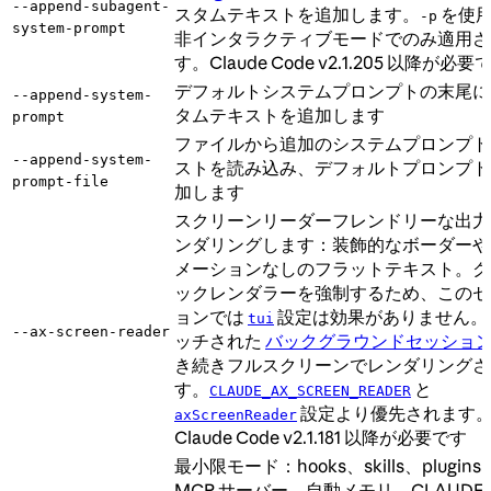
--append-subagent-
スタムテキストを追加します。
を使
-p
system-prompt
非インタラクティブモードでのみ適用さ
す。Claude Code v2.1.205 以降が必要
デフォルトシステムプロンプトの末尾に
--append-system-
タムテキストを追加します
prompt
ファイルから追加のシステムプロンプト
--append-system-
ストを読み込み、デフォルトプロンプト
prompt-file
加します
スクリーンリーダーフレンドリーな出力
ンダリングします：装飾的なボーダーや
メーションなしのフラットテキスト。ク
ックレンダラーを強制するため、このセ
ョンでは
設定は効果がありません。
tui
--ax-screen-reader
ッチされた
バックグラウンドセッショ
き続きフルスクリーンでレンダリングさ
す。
と
CLAUDE_AX_SCREEN_READER
設定より優先されます
axScreenReader
Claude Code v2.1.181 以降が必要です
最小限モード：hooks、skills、plugins
MCP サーバー、自動メモリ、CLAUDE.