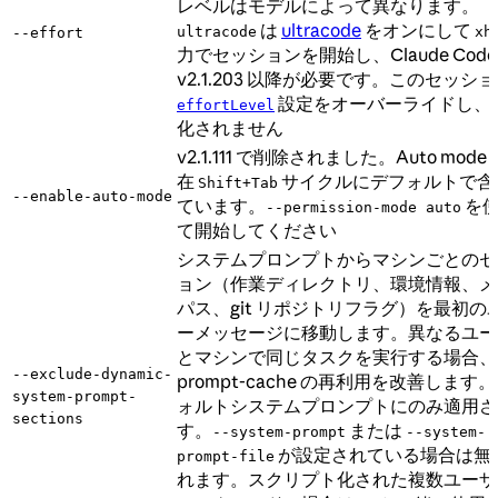
レベルはモデルによって異なります。
は
ultracode
をオンにして
ultracode
xh
--effort
力でセッションを開始し、Claude Code
v2.1.203 以降が必要です。このセッシ
設定をオーバーライドし、
effortLevel
化されません
v2.1.111 で削除されました。Auto mode
在
サイクルにデフォルトで含
Shift+Tab
--enable-auto-mode
ています。
を
--permission-mode auto
て開始してください
システムプロンプトからマシンごとのセ
ョン（作業ディレクトリ、環境情報、メ
パス、git リポジトリフラグ）を最初の
ーメッセージに移動します。異なるユー
とマシンで同じタスクを実行する場合、
--exclude-dynamic-
prompt-cache の再利用を改善します
system-prompt-
ォルトシステムプロンプトにのみ適用さ
sections
す。
または
--system-prompt
--system-
が設定されている場合は無
prompt-file
れます。スクリプト化された複数ユーザ