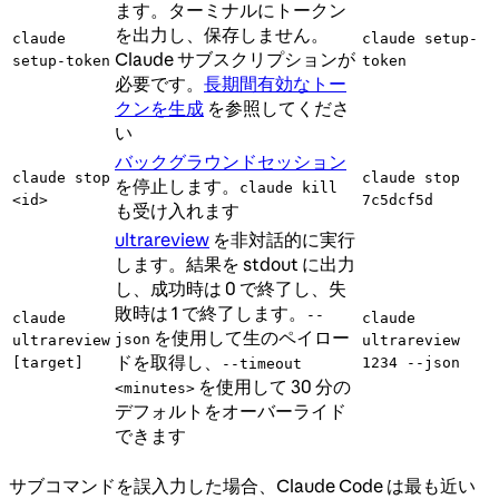
ます。ターミナルにトークン
を出力し、保存しません。
claude
claude setup-
Claude サブスクリプションが
setup-token
token
必要です。
長期間有効なトー
クンを生成
を参照してくださ
い
バックグラウンドセッション
claude stop
claude stop
を停止します。
claude kill
<id>
7c5dcf5d
も受け入れます
ultrareview
を非対話的に実行
します。結果を stdout に出力
し、成功時は 0 で終了し、失
敗時は 1 で終了します。
--
claude
claude
を使用して生のペイロー
json
ultrareview
ultrareview
ドを取得し、
[target]
1234 --json
--timeout
を使用して 30 分の
<minutes>
デフォルトをオーバーライド
できます
サブコマンドを誤入力した場合、Claude Code は最も近い