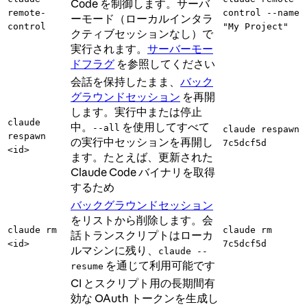
Code を制御します。サーバ
remote-
control --name
ーモード（ローカルインタラ
control
"My Project"
クティブセッションなし）で
実行されます。
サーバーモー
ドフラグ
を参照してください
会話を保持したまま、
バック
グラウンドセッション
を再開
します。実行中または停止
claude
中。
を使用してすべて
--all
claude respawn
respawn
の実行中セッションを再開し
7c5dcf5d
<id>
ます。たとえば、更新された
Claude Code バイナリを取得
するため
バックグラウンドセッション
をリストから削除します。会
claude rm
claude rm
話トランスクリプトはローカ
<id>
7c5dcf5d
ルマシンに残り、
claude --
を通じて利用可能です
resume
CI とスクリプト用の長期間有
効な OAuth トークンを生成し