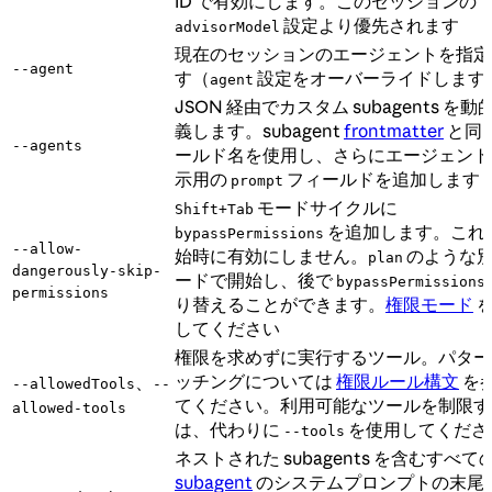
ID で有効にします。このセッションの
設定より優先されます
advisorModel
現在のセッションのエージェントを指定
--agent
す（
設定をオーバーライドします
agent
JSON 経由でカスタム subagents を
義します。subagent
frontmatter
と同
--agents
ールド名を使用し、さらにエージェント
示用の
フィールドを追加します
prompt
モードサイクルに
Shift+Tab
を追加します。これ
bypassPermissions
--allow-
始時に有効にしません。
のような
plan
dangerously-skip-
ードで開始し、後で
bypassPermissions
permissions
り替えることができます。
権限モード
を
してください
権限を求めずに実行するツール。パター
ッチングについては
権限ルール構文
を
、
--allowedTools
--
てください。利用可能なツールを制限す
allowed-tools
は、代わりに
を使用してくださ
--tools
ネストされた subagents を含むすべて
subagent
のシステムプロンプトの末尾