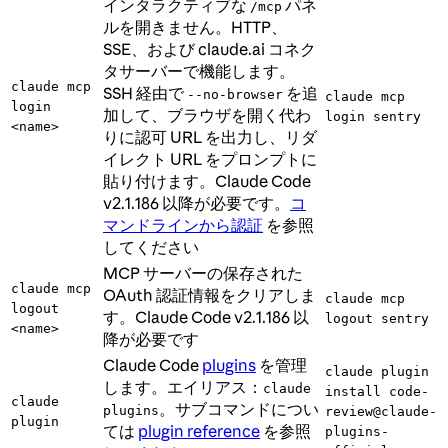
インタラクティブな
パネ
/mcp
ルを開きません。HTTP、
SSE、および claude.ai コネク
タサーバーで機能します。
claude mcp
SSH 経由で
を追
--no-browser
claude mcp
login
加して、ブラウザを開く代わ
login sentry
<name>
りに認可 URL を出力し、リダ
イレクト URL をプロンプトに
貼り付けます。Claude Code
v2.1.186 以降が必要です。
コ
マンドラインから認証
を参照
してください
MCP サーバーの保存された
claude mcp
OAuth 認証情報をクリアしま
claude mcp
logout
す。Claude Code v2.1.186 以
logout sentry
<name>
降が必要です
Claude Code
plugins
を管理
claude plugin
します。エイリアス：
claude
install code-
claude
。サブコマンドについ
plugins
review@claude-
plugin
ては
plugin reference
を参照
plugins-