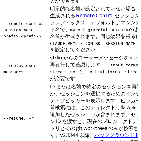
とができます
明示的な名前が設定されていない場合、
生成される
Remote Control
セッション
プレフィックス。デフォルトはマシンの
--remote-control-
ト名で、
のよ
session-name-
myhost-graceful-unicorn
名前が生成されます。同じ効果を得るに
prefix <prefix>
CLAUDE_REMOTE_CONTROL_SESSION_NAME_P
を設定してください
stdin からのユーザーメッセージを stdou
再発行して確認します。
--input-format
--replay-user-
と
messages
stream-json
--output-format stream
が必要です
ID または名前で特定のセッションを再
か、セッションを選択するためのインタ
ティブピッカーを表示します。ピッカー
前検索には、このディレクトリを
/add-
追加したセッションが含まれます。セッ
、
--resume
-r
ン ID を渡すと、現在のプロジェクトデ
トリとその git worktrees のみが検索
す。v2.1.144 以降、
バックグラウンドセ