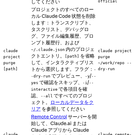
してください
official
プロジェクトのすべてのロー
カル Claude Code 状態を削除
します：トランスクリプト、
タスクリスト、デバッグロ
グ、ファイル編集履歴、プロ
ンプト履歴行、および
内のプロジェ
~/.claude.json
claude
claude project
クトエントリ。
を省略
[path]
project
purge
して、インタラクティブリス
purge
~/work/repo --
トから選択します。フラグ：
[path]
dry-run
-
でプレビュー、
/
-dry-run
-y
--
で確認をスキップ、
/
yes
-i
--
で各項目を確
interactive
認、
ですべてのプロジ
--all
ェクト。
ローカルデータをク
リア
を参照してください
Remote Control
サーバーを開
始して、Claude.ai または
Claude アプリから Claude
claude
claude remote-