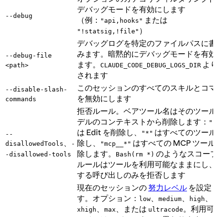
デバッグモードを有効にします
--debug
（例：
または
"api,hooks"
）
"!statsig,!file"
デバッグログを特定のファイルパスに書
みます。暗黙的にデバッグモードを有効
--debug-file
ます。
よ
<path>
CLAUDE_CODE_DEBUG_LOGS_DIR
されます
このセッションのすべてのスキルとコマ
--disable-slash-
を無効にします
commands
拒否ルール。ベアツール名はそのツール
デルのコンテキストから削除します：
"E
は Edit を削除し、
はすべてのツール
"*"
--
、
除し、
はすべての MCP ツー
disallowedTools
-
"mcp__*"
除します。
のようなスコー
-disallowed-tools
Bash(rm *)
ルールはツールを利用可能なままにし、
する呼び出しのみを拒否します
現在のセッションの
努力レベル
を設定
す。オプション：
、
、
、
low
medium
high
、
、または
。利用可
xhigh
max
ultracode