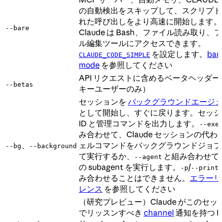
の自動検出をスキップして、スクリプト
れた呼び出しをより高速に開始します。
--bare
Claude は Bash、ファイル読み取り、
ル編集ツールにアクセスできます。
を設定します。
bar
CLAUDE_CODE_SIMPLE
mode
を参照してください
API リクエストに含めるベータヘッダー（
--betas
キーユーザーのみ）
セッションを
バックグラウンドエージ
として開始し、すぐに戻ります。セッシ
ID と管理コマンドを出力します。
--exe
み合わせて、Claude セッションの代わ
、
ェルコマンドをバックグラウンドジョブ
--bg
--background
て実行するか、
と組み合わせて
--agent
の subagent を実行します。
/
-p
--print
み合わせることはできません。
エラーリ
レンス
を参照してください
（研究プレビュー）Claude がこのセッ
でリッスンすべき
channel
通知を持つ M