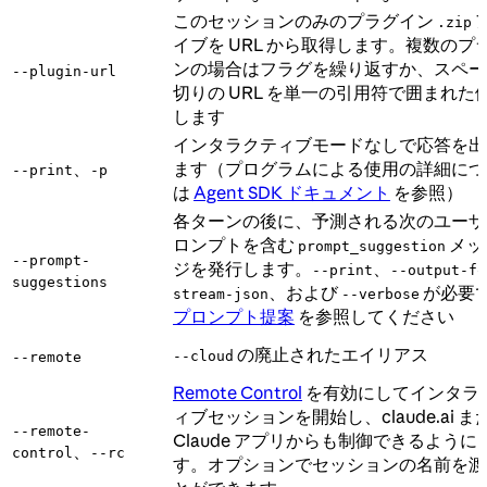
このセッションのみのプラグイン
.zip
イブを URL から取得します。複数のプ
ンの場合はフラグを繰り返すか、スペー
--plugin-url
切りの URL を単一の引用符で囲まれた
します
インタラクティブモードなしで応答を出
、
ます（プログラムによる使用の詳細につ
--print
-p
は
Agent SDK ドキュメント
を参照）
各ターンの後に、予測される次のユーザ
ロンプトを含む
メッ
prompt_suggestion
--prompt-
ジを発行します。
、
--print
--output-fo
suggestions
、および
が必要
stream-json
--verbose
プロンプト提案
を参照してください
の廃止されたエイリアス
--cloud
--remote
Remote Control
を有効にしてインタラ
ィブセッションを開始し、claude.ai ま
--remote-
Claude アプリからも制御できるように
、
control
--rc
す。オプションでセッションの名前を渡