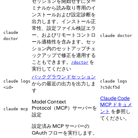
セッションを開始せずにター
ミナルから読み取り専用のイ
ンストールおよび設定診断を
出力します。インストール正
常性、設定ファイル検証エラ
claude
ー、およびリモートコントロ
claude doctor
doctor
ール適格性を含みます。セッ
ション内のセットアップチェ
ックアップで修正を適用する
こともできます。
を
/doctor
実行してください
バックグラウンドセッション
claude logs
claude logs
からの最近の出力を出力しま
<id>
7c5dcf5d
す
Claude Code
Model Context
MCP ドキュメ
Protocol（MCP）サーバーを
claude mcp
ント
を参照し
設定
てください。
設定済み MCP サーバーの
OAuth フローを実行します。