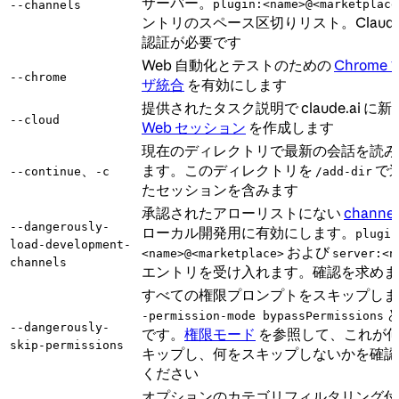
サーバー。
plugin:<name>@<marketplace
--channels
ントリのスペース区切りリスト。Claude.
認証が必要です
Web 自動化とテストのための
Chrome
--chrome
ザ統合
を有効にします
提供されたタスク説明で claude.ai に新
--cloud
Web セッション
を作成します
現在のディレクトリで最新の会話を読み
、
ます。このディレクトリを
で
--continue
-c
/add-dir
たセッションを含みます
承認されたアローリストにない
channel
--dangerously-
ローカル開発用に有効にします。
plugin
load-development-
および
<name>@<marketplace>
server:<n
channels
エントリを受け入れます。確認を求めま
すべての権限プロンプトをスキップしま
と
-permission-mode bypassPermissions
--dangerously-
です。
権限モード
を参照して、これが
skip-permissions
キップし、何をスキップしないかを確認
ください
オプションのカテゴリフィルタリング付