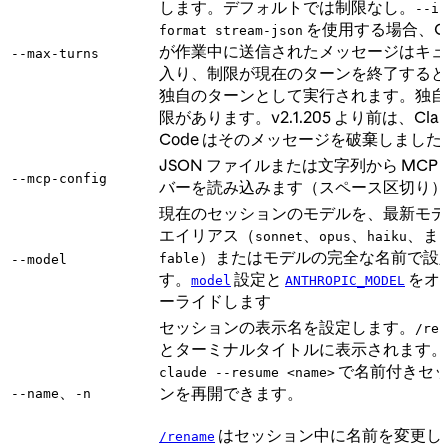
します。デフォルトでは制限なし。
--in
を使用する場合、Cla
format stream-json
が作業中に送信されたメッセージはキュ
--max-turns
入り、制限が現在のターンを終了すると
独自のターンとして実行されます。独自
限があります。v2.1.205 より前は、Clau
Code はそのメッセージを破棄しました
JSON ファイルまたは文字列から MCP 
--mcp-config
バーを読み込みます（スペース区切り）
現在のセッションのモデルを、最新モデ
エイリアス（
、
、
、ま
sonnet
opus
haiku
）またはモデルの完全な名前で設
fable
--model
す。
設定と
をオ
model
ANTHROPIC_MODEL
ーライドします
セッションの表示名を設定します。
/res
とターミナルタイトルに表示されます。
で名前付きセ
claude --resume <name>
、
ンを再開できます。
--name
-n
はセッション中に名前を変更し
/rename