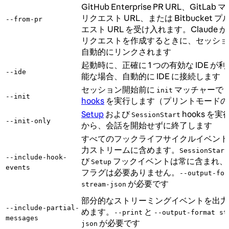
GitHub Enterprise PR URL、GitLab 
リクエスト URL、または Bitbucket 
--from-pr
エスト URL を受け入れます。Claude 
リクエストを作成するときに、セッショ
自動的にリンクされます
起動時に、正確に 1 つの有効な IDE が
--ide
能な場合、自動的に IDE に接続します
セッション開始前に
マッチャーで
init
--init
hooks
を実行します（プリントモードの
Setup
および
hooks を
SessionStart
--init-only
から、会話を開始せずに終了します
すべてのフックライフサイクルイベント
力ストリームに含めます。
SessionStart
--include-hook-
び
フックイベントは常に含まれ、
Setup
events
フラグは必要ありません。
--output-for
が必要です
stream-json
部分的なストリーミングイベントを出力
--include-partial-
めます。
と
--print
--output-format st
messages
が必要です
json