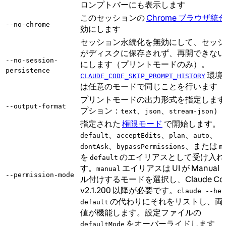
ロンプトバーにも表示します
このセッションの
Chrome ブラウザ統
--no-chrome
効にします
セッション永続化を無効にして、セッシ
がディスクに保存されず、再開できない
--no-session-
にします（プリントモードのみ）。
persistence
環境
CLAUDE_CODE_SKIP_PROMPT_HISTORY
は任意のモードで同じことを行います
プリントモードの出力形式を指定します
--output-format
プション：
、
、
）
text
json
stream-json
指定された
権限モード
で開始します。
、
、
、
、
default
acceptEdits
plan
auto
、
、または
dontAsk
bypassPermissions
m
を
のエイリアスとして受け入れ
default
す。
エイリアスは UI が Manual
manual
--permission-mode
ル付けするモードを選択し、Claude Co
v2.1.200 以降が必要です。
claude --hel
の代わりにそれをリストし、両
default
値が機能します。設定ファイルの
をオーバーライドします
defaultMode