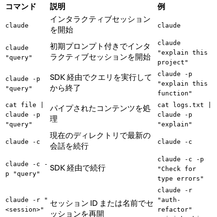
コマンド
説明
例
インタラクティブセッション
claude
claude
を開始
claude
初期プロンプト付きでインタ
claude
"explain this
ラクティブセッションを開始
"query"
project"
claude -p
SDK 経由でクエリを実行して
claude -p
"explain this
から終了
"query"
function"
cat file |
cat logs.txt |
パイプされたコンテンツを処
claude -p
claude -p
理
"query"
"explain"
現在のディレクトリで最新の
claude -c
claude -c
会話を続行
claude -c -p
claude -c -
SDK 経由で続行
"Check for
p "query"
type errors"
claude -r
claude -r "
"auth-
セッション ID または名前でセ
<session>"
refactor"
ッションを再開