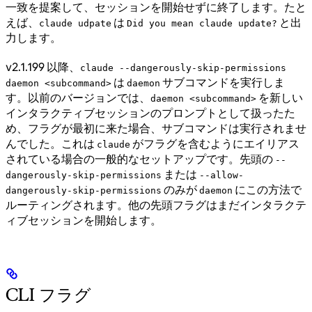
一致を提案して、セッションを開始せずに終了します。たと
えば、
は
と出
claude udpate
Did you mean claude update?
力します。
v2.1.199 以降、
claude --dangerously-skip-permissions
は
サブコマンドを実行しま
daemon <subcommand>
daemon
す。以前のバージョンでは、
を新しい
daemon <subcommand>
インタラクティブセッションのプロンプトとして扱ったた
め、フラグが最初に来た場合、サブコマンドは実行されませ
んでした。これは
がフラグを含むようにエイリアス
claude
されている場合の一般的なセットアップです。先頭の
--
または
dangerously-skip-permissions
--allow-
のみが
にこの方法で
dangerously-skip-permissions
daemon
ルーティングされます。他の先頭フラグはまだインタラクテ
ィブセッションを開始します。
CLI フラグ