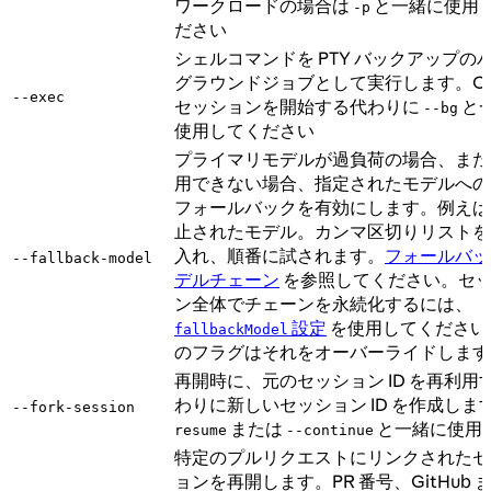
ワークロードの場合は
と一緒に使用
-p
ださい
シェルコマンドを PTY バックアップの
グラウンドジョブとして実行します。Cla
--exec
セッションを開始する代わりに
と
--bg
使用してください
プライマリモデルが過負荷の場合、また
用できない場合、指定されたモデルへの
フォールバックを有効にします。例えば
止されたモデル。カンマ区切りリストを
入れ、順番に試されます。
フォールバッ
--fallback-model
デルチェーン
を参照してください。セ
ン全体でチェーンを永続化するには、
設定
を使用してください
fallbackModel
のフラグはそれをオーバーライドします
再開時に、元のセッション ID を再利用
わりに新しいセッション ID を作成しま
--fork-session
または
と一緒に使用
resume
--continue
特定のプルリクエストにリンクされたセ
ョンを再開します。PR 番号、GitHub 