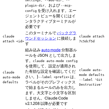
settings
--add-dir
--
、および
plugin-dir
--mcp-
を受け入れます。エー
config
ジェントビューを開くにはイ
ンタラクティブターミナルが
必要です
このターミナルで
バックグラ
claude
claude attach
ウンドセッション
に接続しま
attach <id>
7c5dcf5d
す
組み込み
auto mode
分類器ル
ールを JSON として出力しま
す。
claude auto-mode config
を使用して、設定が適用され
claude auto-
た有効な設定を確認してくだ
claude
mode defaults
さい。}
は、
--label <prefix>
auto-mode
--label 'Git
ラベルがそのプレフィックス
defaults
Destructive'
で始まるルールのみを出力し
ます。大文字と小文字を区別
しません。Claude Code
v2.1.208 以降が必要です