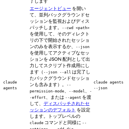
了します
エージェントビュー
を開い
て、並列バックグラウンドセ
ッションを監視およびディス
パッチします。
--cwd <path>
を使用して、そのディレクト
リの下で開始されたセッショ
ンのみを表示するか、
--json
を使用してアクティブなセッ
ションを JSON 配列として出
力してスクリプト作成用にし
ます（
は完了し
--json --all
たバックグラウンドセッショ
claude
claude agents
ンも含みます）。
--
agents
--json
、
、
permission-mode
--model
-
、または
を渡
-effort
--agent
して、
ディスパッチされたセ
ッションのデフォルト
を設定
します。トップレベルの
コマンドと同様に
claude
--
、
、