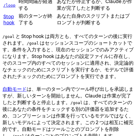
時間間隔が経過
あなたが停止するか、Claude が作
/loop
する
業が完了したと判断する
前のターンが終
あなた自身のスクリプトまたはプ
Stop
hook
了する
ロンプトが判断する
と Stop hook は両方とも、すべてのターンの後に実行
/goal
されます。
はセッションスコープのショートカットで
/goal
す。条件を入力すると、現在のセッションでのみアクティブ
になります。Stop hook はあなたの設定ファイルに存在し、
そのスコープ内のすべてのセッションに適用され、決定論的
なチェックのためにスクリプトを実行するか、モデルで評価
されたチェックのためにプロンプトを実行できます。
自動モード
は、単一のターン内でツール呼び出しを承認しま
すが、新しいターンを開始しません。Claude は作業が完了
したと判断すると停止します。
は、すべてのターンの
/goal
後にあなたの条件をチェックする別の評価器を追加するた
め、コンプリーションは作業を行っているモデルではなく、
新しいモデルによって決定されます。この 2 つは相互に補完
的です。自動モードはツールごとのプロンプトを削除
し、
はターンごとのプロンプトを削除します。