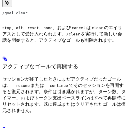
/goal clear
、
、
、
、および
は
のエイリ
stop
off
reset
none
cancel
clear
アスとして受け入れられます。
を実行して新しい会
/clear
話を開始すると、アクティブなゴールも削除されます。
アクティブなゴールで再開する
セッションが終了したときにまだアクティブだったゴール
は、
または
でそのセッションを再開す
--resume
--continue
ると復元されます。条件は引き継がれますが、ターン数、タ
イマー、およびトークン支出ベースラインはすべて再開時に
リセットされます。既に達成またはクリアされたゴールは復
元されません。