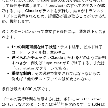
して条件を作成します。「
のすべてのテストが成
test/auth
功する」は、Claude がテストを実行し、結果がトランスク
リプトに表示されるため、評価器が読み取ることができるた
め、機能します。
多くのターンにわたって成立する条件には、通常以下が含ま
れます。
1 つの測定可能な終了状態
：テスト結果、ビルド終了
コード、ファイル数、空のキュー
述べられたチェック
：Claude がそれをどのように証明
すべきか、例えば「
が 0 で終了する」または
npm test
「
がクリーンである」
git status
重要な制約
：その過程で変更されてはならないもの、
例えば「他のテストファイルは変更されない」
条件は最大 4,000 文字です。
ゴールの実行時間を制限するには、条件に
or stop after
などのターンまたは時間句を含めます。Claude は
20 turns