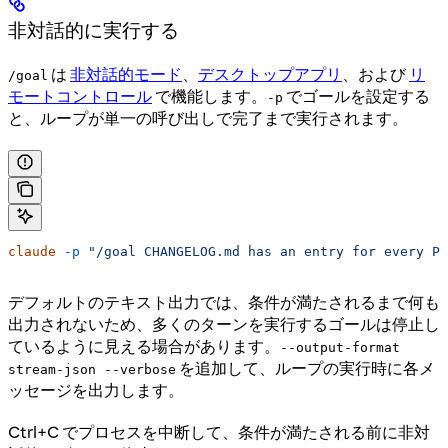
非対話的に実行する
は
非対話的モード
、
デスクトップアプリ
、および
リ
/goal
モートコントロール
で機能します。
でゴールを設定する
-p
と、ループが単一の呼び出しで完了まで実行されます。
claude
 -p
 "/goal CHANGELOG.md has an entry for every PR
デフォルトのテキスト出力では、条件が満たされるまで何も
出力されないため、多くのターンを実行するゴールは停止し
ているように見える場合があります。
--output-format
を追加して、ループの実行時に各メ
stream-json --verbose
ッセージを出力します。
Ctrl+C でプロセスを中断して、条件が満たされる前に非対