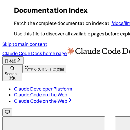
Documentation Index
Fetch the complete documentation index at:
/docs/ll
Use this file to discover all available pages before expl
Skip to main content
Claude Code Docs
home page
日本語
アシスタントに質問
Search...
⌘
K
Claude Developer Platform
Claude Code on the Web
Claude Code on the Web