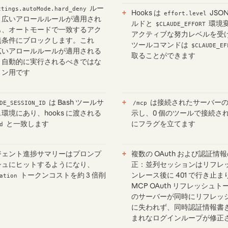
ルー
ttings.autoMode.hard_deny
Hooks は
JSO
effort.level
り広いアロールルールが適用され
ルドと
環境
$CLAUDE_EFFORT
も、オートモードで一致するアク
アクティブな努力レベルを受け
無条件にブロックします。これ
ツールコマンドは
$CLAUDE_EF
広いアロールルールが適用される
取ることができます
、自動的に実行されるべきではな
ョン用です
は Bash ツールサ
は接続されたサーバー
DE_SESSION_ID
/mcp
環境にあり、hooks に渡される
示し、0 個のツールで接続さ
と一致します
にフラグを立てます
d
ジェント進捗サマリーはプロンプ
複数の OAuth および認証情
シュにヒットするようになり、
正：並列セッションはリフレ
トークンコストを約 3 倍削
ンレース後に 401 で行き止
ation
MCP OAuth リフレッシュ
のサーバーが同時にリフレッ
に失われず、同時認証情報書
まれなログインループが修正