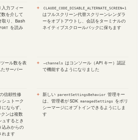
N 入力フィー
CLAUDE_CODE_DISABLE_ALTERNATE_SCREEN=1
変数を介して
はフルスクリーン代替スクリーンレンダラ
取り、Bash
ーをオプトアウトし、会話をターミナルの
を読み
ネイティブスクロールバックに保ちます
FORT
のツール数を表
はコンソール（API キー）認証
—channels
れたサーバー
で機能するようになりました
報の信頼性修
新しい
管理キー
parentSettingsBehavior
ッシュトーク
は、管理者が SDK
をポリ
managedSettings
まりにならず、
シーマージにオプトインできるようにしま
トークンは複数
す
シュするとき
き込みからの
されます