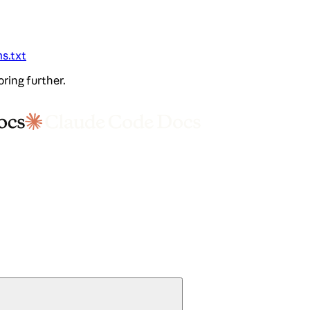
ms.txt
oring further.