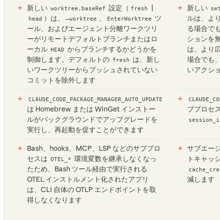
新しい
設定（
|
新しい
worktree.baseRef
fresh
se
）は、
、
ツ
ルは、よ
head
—worktree
EnterWorktree
ール、およびエージェント分離ワークツリ
る場合で
ーがリモートデフォルトブランチまたはロ
ションを
ーカル
からブランチするかどうかを
は、より
HEAD
制御します。デフォルトの
は、新し
場合でも
fresh
いワークツリーからプッシュされていない
いアクシ
コミットを除外します
CLAUDE_CODE_PACKAGE_MANAGER_AUTO_UPDATE
CLAUDE_CO
は Homebrew または WinGet インストー
ブプロセス
ルがバックグラウンドでアップグレードを
session_i
実行し、再起動を促すことができます
Bash、hooks、MCP、LSP などのサブプロ
サブエー
セスは
環境変数を継承しなくなっ
トキャッ
OTEL_*
たため、Bash ツール経由で実行される
cache_cre
OTEL インストルメント化されたアプリ
減します
は、CLI 自体の OTLP エンドポイントを取
得しなくなります