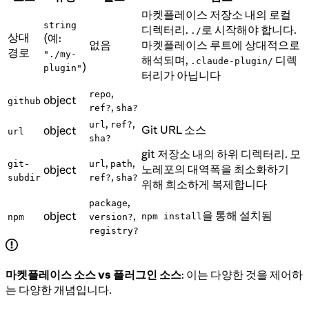
마켓플레이스 저장소 내의 로컬
string
디렉터리.
로 시작해야 합니다.
./
상대
(예:
없음
마켓플레이스 루트에 상대적으로
경로
"./my-
해석되며,
디렉
.claude-plugin/
)
plugin"
터리가 아닙니다
,
repo
object
github
,
ref?
sha?
,
,
url
ref?
Git URL 소스
object
url
sha?
git 저장소 내의 하위 디렉터리. 모
,
,
git-
url
path
노레포의 대역폭을 최소화하기
object
,
subdir
ref?
sha?
위해 희소하게 복제합니다
,
package
을 통해 설치됨
object
,
npm install
npm
version?
registry?
마켓플레이스 소스 vs 플러그인 소스
: 이는 다양한 것을 제어하
는 다양한 개념입니다.