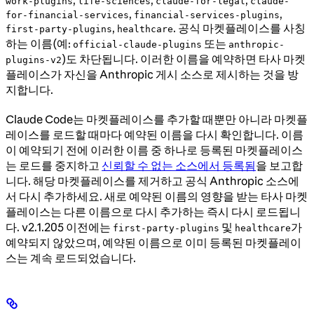
,
,
,
work-plugins
life-sciences
claude-for-legal
claude-
,
,
for-financial-services
financial-services-plugins
,
. 공식 마켓플레이스를 사칭
first-party-plugins
healthcare
하는 이름(예:
또는
official-claude-plugins
anthropic-
)도 차단됩니다. 이러한 이름을 예약하면 타사 마켓
plugins-v2
플레이스가 자신을 Anthropic 게시 소스로 제시하는 것을 방
지합니다.
Claude Code는 마켓플레이스를 추가할 때뿐만 아니라 마켓플
레이스를 로드할 때마다 예약된 이름을 다시 확인합니다. 이름
이 예약되기 전에 이러한 이름 중 하나로 등록된 마켓플레이스
는 로드를 중지하고
신뢰할 수 없는 소스에서 등록됨
을 보고합
니다. 해당 마켓플레이스를 제거하고 공식 Anthropic 소스에
서 다시 추가하세요. 새로 예약된 이름의 영향을 받는 타사 마켓
플레이스는 다른 이름으로 다시 추가하는 즉시 다시 로드됩니
다. v2.1.205 이전에는
및
가
first-party-plugins
healthcare
예약되지 않았으며, 예약된 이름으로 이미 등록된 마켓플레이
스는 계속 로드되었습니다.