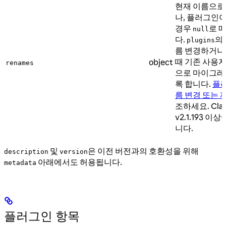
현재 이름으로
나, 플러그인
경우
로 
null
다.
의
plugins
름 변경하거나
때 기존 사용
object
renames
으로 마이그
록 합니다.
플
름 변경 또는 
조하세요. Clau
v2.1.193 이
니다.
및
은 이전 버전과의 호환성을 위해
description
version
아래에서도 허용됩니다.
metadata
플러그인 항목