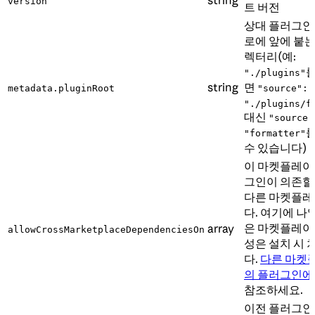
version
트 버전
상대 플러그인
로에 앞에 붙는
렉터리(예:
"./plugins"
string
면
metadata.pluginRoot
"source":
"./plugins/f
대신
"source"
"formatter"
수 있습니다)
이 마켓플레이
그인이 의존할
다른 마켓플
다. 여기에 나
은 마켓플레이
array
allowCrossMarketplaceDependenciesOn
성은 설치 시
다.
다른 마켓
의 플러그인에
참조하세요.
이전 플러그