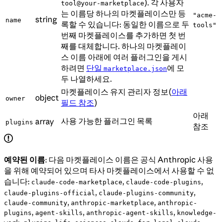
). 각 사용자
tool@your-marketplace
는 이름당 하나의 마켓플레이스만 등
"acme-
string
name
록할 수 있습니다: 동일한 이름으로 두
tools"
번째 마켓플레이스를 추가하면 첫 번
째를 대체합니다. 하나의 마켓플레이
스 이름 아래에 여러 플러그인을 게시
하려면
단일
에 모
marketplace.json
두 나열하세요.
마켓플레이스 유지 관리자 정보(
아래
object
owner
필드 참조
)
아래
사용 가능한 플러그인 목록
array
plugins
참조
예약된 이름
: 다음 마켓플레이스 이름은 공식 Anthropic 사용
을 위해 예약되어 있으며 타사 마켓플레이스에서 사용할 수 없
습니다:
,
,
claude-code-marketplace
claude-code-plugins
,
,
claude-plugins-official
claude-plugins-community
,
,
claude-community
anthropic-marketplace
anthropic-
,
,
,
plugins
agent-skills
anthropic-agent-skills
knowledge-