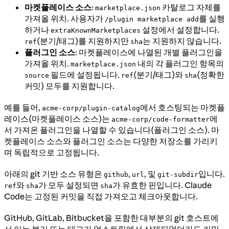
마켓플레이스 소스
:
카탈로그 자체를
marketplace.json
가져올 위치. 사용자가
를 실행
/plugin marketplace add
하거나
설정에서 설정합니다.
extraKnownMarketplaces
(분기/태그)를 지원하지만
는 지원하지 않습니다.
ref
sha
플러그인 소스
: 마켓플레이스에 나열된 개별 플러그인을
가져올 위치.
내의 각 플러그인 항목의
marketplace.json
필드에 설정됩니다.
(분기/태그)와
(정확한
source
ref
sha
커밋) 모두를 지원합니다.
예를 들어,
에서 호스팅되는 마켓플
acme-corp/plugin-catalog
레이스(마켓플레이스 소스)는
에
acme-corp/code-formatter
서 가져온 플러그인을 나열할 수 있습니다(플러그인 소스). 마
켓플레이스 소스와 플러그인 소스는 다양한 저장소를 가리키
며 독립적으로 고정됩니다.
아래의 git 기반 소스 유형은
,
, 및
입니다.
github
url
git-subdir
와
가 모두 설정되면
가 유효한 핀입니다. Claude
ref
sha
sha
Code는 고정된 커밋을 직접 가져오고 체크아웃합니다.
GitHub, GitLab, Bitbucket을 포함한 대부분의 git 호스트에