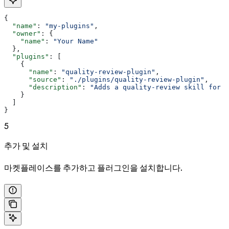
{
  "name"
: 
"my-plugins"
,
  "owner"
: {
    "name"
: 
"Your Name"
  },
  "plugins"
: [
    {
      "name"
: 
"quality-review-plugin"
,
      "source"
: 
"./plugins/quality-review-plugin"
,
      "description"
: 
"Adds a quality-review skill for q
    }
  ]
}
5
추가 및 설치
마켓플레이스를 추가하고 플러그인을 설치합니다.