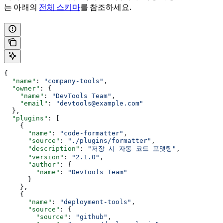
는 아래의
전체 스키마
를 참조하세요.
{
  "name"
: 
"company-tools"
,
  "owner"
: {
    "name"
: 
"DevTools Team"
,
    "email"
: 
"devtools@example.com"
  },
  "plugins"
: [
    {
      "name"
: 
"code-formatter"
,
      "source"
: 
"./plugins/formatter"
,
      "description"
: 
"저장 시 자동 코드 포맷팅"
,
      "version"
: 
"2.1.0"
,
      "author"
: {
        "name"
: 
"DevTools Team"
      }
    },
    {
      "name"
: 
"deployment-tools"
,
      "source"
: {
        "source"
: 
"github"
,