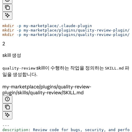
mkdir
 -p
 my-marketplace/.claude-plugin
mkdir
 -p
 my-marketplace/plugins/quality-review-plugin/.
mkdir
 -p
 my-marketplace/plugins/quality-review-plugin/s
2
skill 생성
skill이 수행하는 작업을 정의하는
파
quality-review
SKILL.md
일을 생성합니다.
my-marketplace/plugins/quality-review-
plugin/skills/quality-review/SKILL.md
---
description
: 
Review code for bugs, security, and perfor