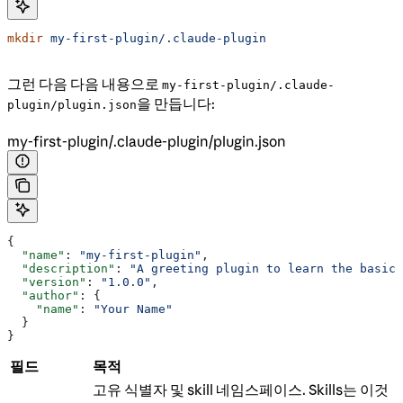
mkdir
 my-first-plugin/.claude-plugin
그런 다음 다음 내용으로
my-first-plugin/.claude-
을 만듭니다:
plugin/plugin.json
my-first-plugin/.claude-plugin/plugin.json
{
  "name"
: 
"my-first-plugin"
,
  "description"
: 
"A greeting plugin to learn the basics
  "version"
: 
"1.0.0"
,
  "author"
: {
    "name"
: 
"Your Name"
  }
}
필드
목적
고유 식별자 및 skill 네임스페이스. Skills는 이것