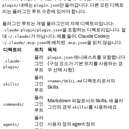
내에는
만 들어갑니다. 다른 모든 디렉토
plugin/
plugin.json
리는 플러그인 루트 수준에 있어야 합니다.
플러그인 루트는 개별 플러그인의 자체 디렉토리입니다:
을 포함하는 디렉토리입니다. 절
.claude-plugin/plugin.json
대
가 아닙니다. 예를 들어, Claude Code는
~/.claude/
에 배치된
을 읽지 않습니다.
~/.claude/.mcp.json
.mcp.json
디렉토리
위치
목적
플러
매니페스트를 포함합니다
plugin.json
.claude-
그인
(구성 요소가 기본 위치를 사용하는 경
plugin/
루트
우 선택 사항)
플러
디렉토리로서의
<name>/SKILL.md
그인
skills/
Skills
루트
플러
Markdown 파일로서의 Skills. 새 플러
그인
commands/
그인의 경우
를 사용하세요
skills/
루트
플러
그인
사용자 정의 agent 정의
agents/