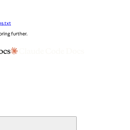
ms.txt
oring further.