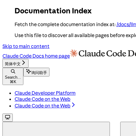
Documentation Index
Fetch the complete documentation index at:
/docs/ll
Use this file to discover all available pages before expl
Skip to main content
Claude Code Docs
home page
简体中文
询问助手
Search...
⌘
K
Claude Developer Platform
Claude Code on the Web
Claude Code on the Web