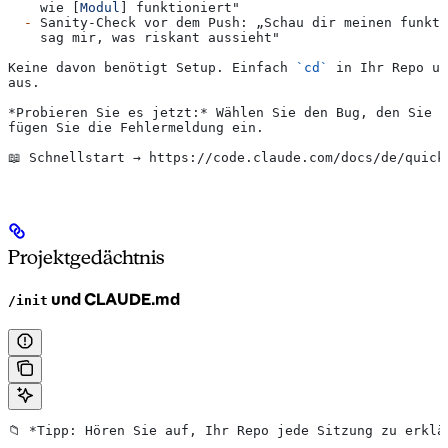
    wie [
Modul
] funktioniert"
  -
 Sanity-Check vor dem Push: „Schau dir meinen funkti
    sag mir, was riskant aussieht"
Keine davon benötigt Setup. Einfach 
`cd`
 in Ihr Repo un
aus.
*Probieren Sie es jetzt:*
 Wählen Sie den Bug, den Sie v
fügen Sie die Fehlermeldung ein.
📖 Schnellstart → https://code.claude.com/docs/de/quick
Projektgedächtnis
und CLAUDE.md
/init
📁 
*Tipp: Hören Sie auf, Ihr Repo jede Sitzung zu erklä