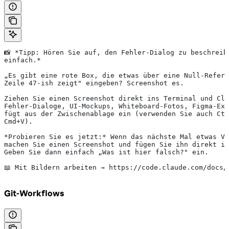
📸 *Tipp: Hören Sie auf, den Fehler-Dialog zu beschreib
einfach.*
„Es gibt eine rote Box, die etwas über eine Null-Refere
Zeile 47-ish zeigt" eingeben? Screenshot es.
Ziehen Sie einen Screenshot direkt ins Terminal und Cla
Fehler-Dialoge, UI-Mockups, Whiteboard-Fotos, Figma-Exp
fügt aus der Zwischenablage ein (verwenden Sie auch Ct
Cmd+V).
*Probieren Sie es jetzt:*
 Wenn das nächste Mal etwas Vi
machen Sie einen Screenshot und fügen Sie ihn direkt in
Geben Sie dann einfach „Was ist hier falsch?" ein.
📖 Mit Bildern arbeiten → https://code.claude.com/docs/
Git-Workflows