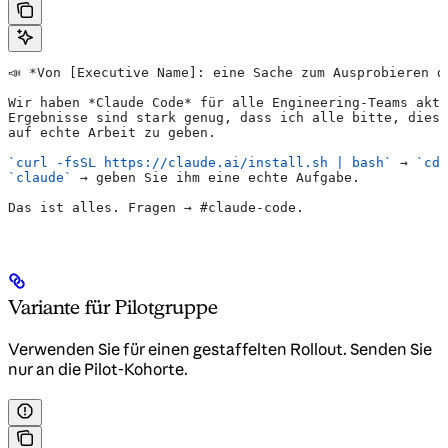
📣 
*Von [Executive Name]: eine Sache zum Ausprobieren d
Wir haben 
*Claude Code*
 für alle Engineering-Teams akti
Ergebnisse sind stark genug, dass ich alle bitte, diese
auf echte Arbeit zu geben.
`curl -fsSL https://claude.ai/install.sh | bash`
 → 
`cd 
`claude`
 → geben Sie ihm eine echte Aufgabe.
Das ist alles. Fragen → #claude-code.
Variante für Pilotgruppe
Verwenden Sie für einen gestaffelten Rollout. Senden Sie
nur an die Pilot-Kohorte.