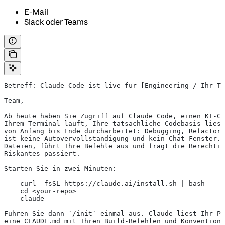
E-Mail
Slack oder Teams
Betreff: Claude Code ist live für [Engineering / Ihr Te
Team,
Ab heute haben Sie Zugriff auf Claude Code, einen KI-Co
Ihrem Terminal läuft, Ihre tatsächliche Codebasis liest
von Anfang bis Ende durcharbeitet: Debugging, Refactori
ist keine Autovervollständigung und kein Chat-Fenster. 
Dateien, führt Ihre Befehle aus und fragt die Berechtig
Riskantes passiert.
Starten Sie in zwei Minuten:
    curl -fsSL https://claude.ai/install.sh | bash
    cd <your-repo>
    claude
Führen Sie dann `/init` einmal aus. Claude liest Ihr Pr
eine CLAUDE.md mit Ihren Build-Befehlen und Konventione