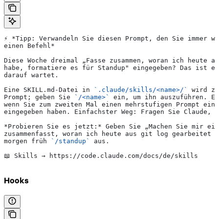
⚡ *Tipp: Verwandeln Sie diesen Prompt, den Sie immer wi
einen Befehl*
Diese Woche dreimal „Fasse zusammen, woran ich heute a
habe, formatiere es für Standup" eingegeben? Das ist ei
darauf wartet.
Eine SKILL.md-Datei in 
`.claude/skills/<name>/`
 wird zu
Prompt; geben Sie 
`/<name>`
 ein, um ihn auszuführen. Er
wenn Sie zum zweiten Mal einen mehrstufigen Prompt ein
eingegeben haben. Einfachster Weg: Fragen Sie Claude, 
*Probieren Sie es jetzt:*
 Geben Sie „Machen Sie mir ei
zusammenfasst, woran ich heute aus git log gearbeitet h
morgen früh 
`/standup`
 aus.
📖 Skills → https://code.claude.com/docs/de/skills
Hooks