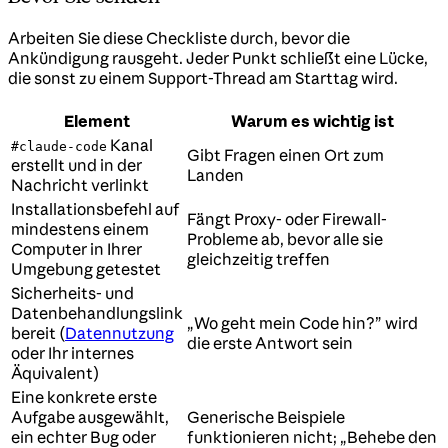
Arbeiten Sie diese Checkliste durch, bevor die
Ankündigung rausgeht. Jeder Punkt schließt eine Lücke,
die sonst zu einem Support-Thread am Starttag wird.
Element
Warum es wichtig ist
Kanal
#claude-code
Gibt Fragen einen Ort zum
erstellt und in der
Landen
Nachricht verlinkt
Installationsbefehl auf
Fängt Proxy- oder Firewall-
mindestens einem
Probleme ab, bevor alle sie
Computer in Ihrer
gleichzeitig treffen
Umgebung getestet
Sicherheits- und
Datenbehandlungslink
„Wo geht mein Code hin?” wird
bereit (
Datennutzung
die erste Antwort sein
oder Ihr internes
Äquivalent)
Eine konkrete erste
Aufgabe ausgewählt,
Generische Beispiele
ein echter Bug oder
funktionieren nicht; „Behebe den