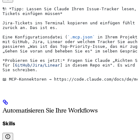
🔌 *Tipp: Lassen Sie Claude Ihren Issue-Tracker lesen, 
Tickets einfügen müssen*
Jira-Tickets ins Terminal kopieren und einfügen fühlt s
zurück an. Das ist es.
Eine Konfigurationsdatei (
`.mcp.json`
 in Ihrem Projekt-
mit GitHub, Jira, Linear oder welchem Tracker Sie auch 
passieren „Was ist das Top-Priority-Issue, das mir zuge
„Gehen Sie voran und beheben Sie es" im selben Gespräch
*Probieren Sie es jetzt:*
 Fragen Sie Claude „Richten Si
für [
GitHub/Jira/Linear
] in diesem Repo ein". Es wird d
Sie schreiben.
📖 MCP-Konnektoren → https://code.claude.com/docs/de/mc
Automatisieren Sie Ihre Workflows
Skills