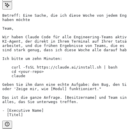
Betreff: Eine Sache, die ich diese Woche von jedem Engi
haben möchte
Team,
Wir haben Claude Code für alle Engineering-Teams aktivi
KI-Agent, der direkt in Ihrem Terminal auf Ihrer tatsäc
arbeitet, und die frühen Ergebnisse von Teams, die es b
sind stark genug, dass ich diese Woche alle darauf habe
Ich bitte um zehn Minuten:
    curl -fsSL https://claude.ai/install.sh | bash
    cd <your-repo>
    claude
Geben Sie ihm dann eine echte Aufgabe: den Bug, den Si
oder 'Zeige mir, wie [Modul] funktioniert."
Das ist die ganze Anfrage. [Besitzername] und Team sin
alles, das Sie unterwegs treffen.
- [Executive Name]
  [Titel]