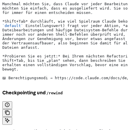
Manchmal möchten Sie, dass Claude vor jeder Bearbeitung
möchten Sie einfach, dass es ausgeliefert wird. Sie sol
für immer für einen entscheiden müssen.
*Shift+Tab*
 durchläuft, wie viel Spielraum Claude bekom
`default`
 Einstellungswert) fragt vor jeder Aktion, 
*ac
Dateibearbeitungen und häufige Dateisystem-Befehle durc
immer noch vor anderen Shell-Befehlen überprüft wird, u
Änderungen zur Genehmigung vor, bevor etwas angefasst w
der Vertrauensaufbauer, also beginnen Sie damit für all
Dateien anfasst.
*Probieren Sie es jetzt:*
 Bei Ihrem nächsten Refactorin
Shift+Tab, bis Sie „plan" sehen, dann beschreiben Sie d
erhalten einen vollständigen Vorschlag, bevor eine einz
bewegt.
📖 Berechtigungsmodi → https://code.claude.com/docs/de/
Checkpointing und
/rewind