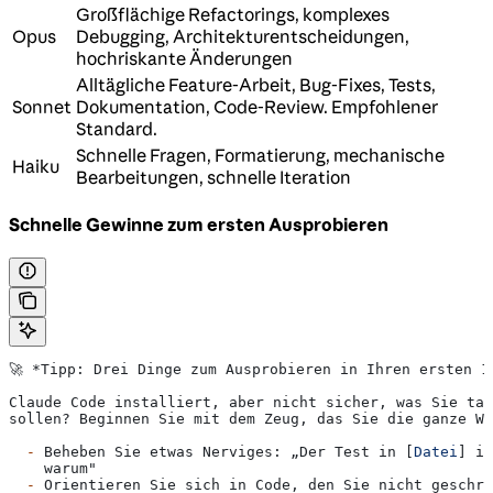
Großflächige Refactorings, komplexes
Opus
Debugging, Architekturentscheidungen,
hochriskante Änderungen
Alltägliche Feature-Arbeit, Bug-Fixes, Tests,
Sonnet
Dokumentation, Code-Review. Empfohlener
Standard.
Schnelle Fragen, Formatierung, mechanische
Haiku
Bearbeitungen, schnelle Iteration
Schnelle Gewinne zum ersten Ausprobieren
🚀 
*Tipp: Drei Dinge zum Ausprobieren in Ihren ersten 1
Claude Code installiert, aber nicht sicher, was Sie tat
sollen? Beginnen Sie mit dem Zeug, das Sie die ganze Wo
  -
 Beheben Sie etwas Nerviges: „Der Test in [
Datei
] is
    warum"
  -
 Orientieren Sie sich in Code, den Sie nicht geschri