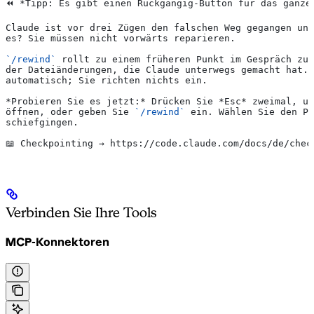
⏪ 
*Tipp: Es gibt einen Rückgängig-Button für das ganze
Claude ist vor drei Zügen den falschen Weg gegangen un
es? Sie müssen nicht vorwärts reparieren.
`/rewind`
 rollt zu einem früheren Punkt im Gespräch zur
der Dateiänderungen, die Claude unterwegs gemacht hat. 
automatisch; Sie richten nichts ein.
*Probieren Sie es jetzt:*
 Drücken Sie 
*Esc*
 zweimal, um
öffnen, oder geben Sie 
`/rewind`
 ein. Wählen Sie den P
schiefgingen.
📖 Checkpointing → https://code.claude.com/docs/de/chec
Verbinden Sie Ihre Tools
MCP-Konnektoren