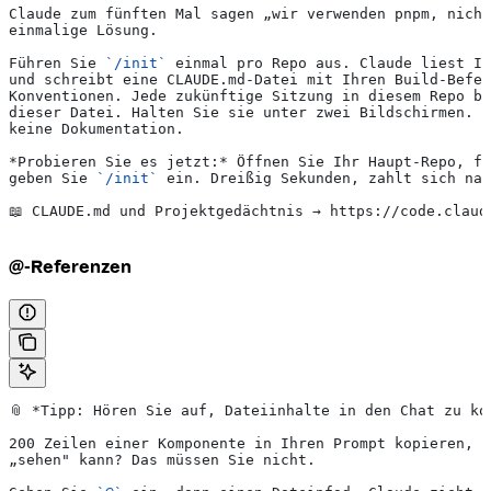
Claude zum fünften Mal sagen „wir verwenden pnpm, nicht
einmalige Lösung.
Führen Sie 
`/init`
 einmal pro Repo aus. Claude liest Ih
und schreibt eine CLAUDE.md-Datei mit Ihren Build-Befe
Konventionen. Jede zukünftige Sitzung in diesem Repo be
dieser Datei. Halten Sie sie unter zwei Bildschirmen. E
keine Dokumentation.
*Probieren Sie es jetzt:*
 Öffnen Sie Ihr Haupt-Repo, fü
geben Sie 
`/init`
 ein. Dreißig Sekunden, zahlt sich nac
📖 CLAUDE.md und Projektgedächtnis → https://code.claud
@-Referenzen
📎 
*Tipp: Hören Sie auf, Dateiinhalte in den Chat zu ko
200 Zeilen einer Komponente in Ihren Prompt kopieren, d
„sehen" kann? Das müssen Sie nicht.