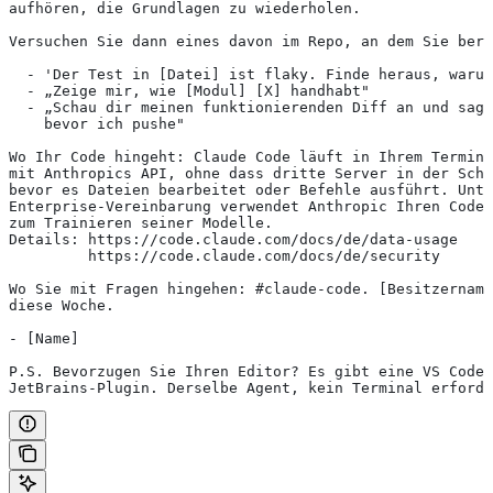
aufhören, die Grundlagen zu wiederholen.
Versuchen Sie dann eines davon im Repo, an dem Sie bere
  - 'Der Test in [Datei] ist flaky. Finde heraus, warum
  - „Zeige mir, wie [Modul] [X] handhabt"
  - „Schau dir meinen funktionierenden Diff an und sag 
    bevor ich pushe"
Wo Ihr Code hingeht: Claude Code läuft in Ihrem Termin
mit Anthropics API, ohne dass dritte Server in der Sch
bevor es Dateien bearbeitet oder Befehle ausführt. Unte
Enterprise-Vereinbarung verwendet Anthropic Ihren Code 
zum Trainieren seiner Modelle.
Details: https://code.claude.com/docs/de/data-usage
         https://code.claude.com/docs/de/security
Wo Sie mit Fragen hingehen: #claude-code. [Besitzername
diese Woche.
- [Name]
P.S. Bevorzugen Sie Ihren Editor? Es gibt eine VS Code-
JetBrains-Plugin. Derselbe Agent, kein Terminal erforde