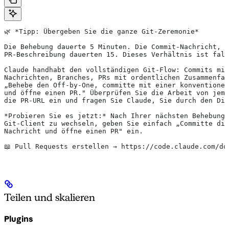
🌿 
*Tipp: Übergeben Sie die ganze Git-Zeremonie*
Die Behebung dauerte 5 Minuten. Die Commit-Nachricht, d
PR-Beschreibung dauerten 15. Dieses Verhältnis ist fals
Claude handhabt den vollständigen Git-Flow: Commits mit
Nachrichten, Branches, PRs mit ordentlichen Zusammenfas
„Behebe den Off-by-One, committe mit einer konventione
und öffne einen PR." Überprüfen Sie die Arbeit von jema
die PR-URL ein und fragen Sie Claude, Sie durch den Dif
*Probieren Sie es jetzt:*
 Nach Ihrer nächsten Behebung,
Git-Client zu wechseln, geben Sie einfach „Committe die
Nachricht und öffne einen PR" ein.
📖 Pull Requests erstellen → https://code.claude.com/do
Teilen und skalieren
Plugins