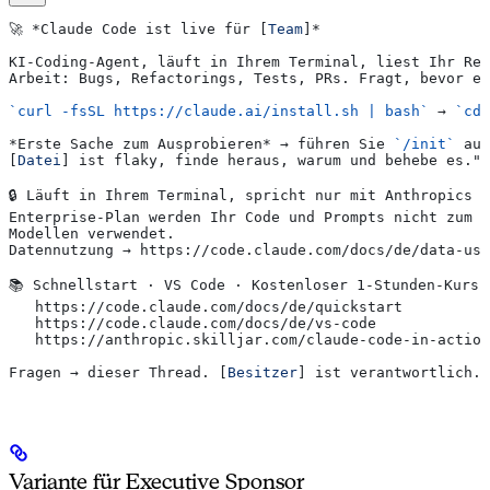
🚀 
*Claude Code ist live für [
Team
]*
KI-Coding-Agent, läuft in Ihrem Terminal, liest Ihr Rep
Arbeit: Bugs, Refactorings, Tests, PRs. Fragt, bevor es
`curl -fsSL https://claude.ai/install.sh | bash`
 → 
`cd 
*Erste Sache zum Ausprobieren*
 → führen Sie 
`/init`
 aus
[
Datei
] ist flaky, finde heraus, warum und behebe es."
🔒 Läuft in Ihrem Terminal, spricht nur mit Anthropics 
Enterprise-Plan werden Ihr Code und Prompts nicht zum T
Modellen verwendet.
Datennutzung → https://code.claude.com/docs/de/data-usa
📚 Schnellstart · VS Code · Kostenloser 1-Stunden-Kurs
   https://code.claude.com/docs/de/quickstart
   https://code.claude.com/docs/de/vs-code
   https://anthropic.skilljar.com/claude-code-in-action
Fragen → dieser Thread. [
Besitzer
] ist verantwortlich.
Variante für Executive Sponsor