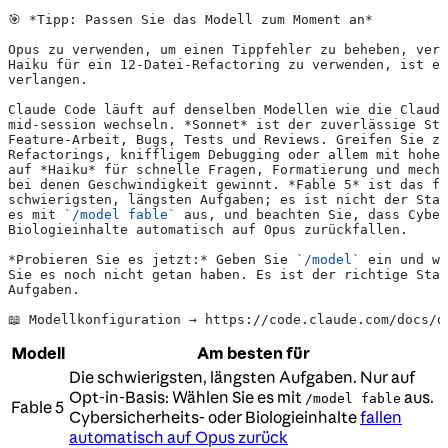
🎯 
*Tipp: Passen Sie das Modell zum Moment an*
Opus zu verwenden, um einen Tippfehler zu beheben, vers
Haiku für ein 12-Datei-Refactoring zu verwenden, ist ei
verlangen.
Claude Code läuft auf denselben Modellen wie die Claud
mid-session wechseln. 
*Sonnet*
 ist der zuverlässige Sta
Feature-Arbeit, Bugs, Tests und Reviews. Greifen Sie zu
Refactorings, kniffligem Debugging oder allem mit hohe
auf 
*Haiku*
 für schnelle Fragen, Formatierung und mecha
bei denen Geschwindigkeit gewinnt. 
*Fable 5*
 ist das fä
schwierigsten, längsten Aufgaben; es ist nicht der Stan
es mit 
`/model fable`
 aus, und beachten Sie, dass Cyber
Biologieinhalte automatisch auf Opus zurückfallen.
*Probieren Sie es jetzt:*
 Geben Sie 
`/model`
 ein und wä
Sie es noch nicht getan haben. Es ist der richtige Sta
Aufgaben.
📖 Modellkonfiguration → https://code.claude.com/docs/d
Modell
Am besten für
Die schwierigsten, längsten Aufgaben. Nur auf
Opt-in-Basis: Wählen Sie es mit
aus.
/model fable
Fable 5
Cybersicherheits- oder Biologieinhalte
fallen
automatisch auf Opus zurück