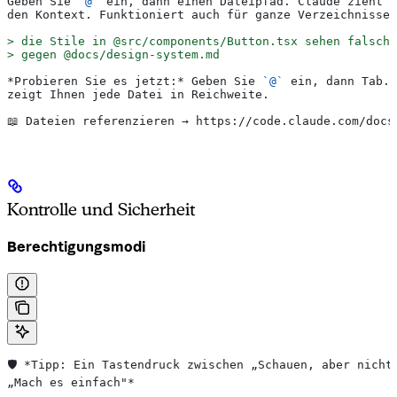
Geben Sie 
`@`
 ein, dann einen Dateipfad. Claude zieht d
den Kontext. Funktioniert auch für ganze Verzeichnisse.
>
 die Stile in @src/components/Button.tsx sehen falsch 
>
 gegen @docs/design-system.md
*Probieren Sie es jetzt:*
 Geben Sie 
`@`
 ein, dann Tab. 
zeigt Ihnen jede Datei in Reichweite.
📖 Dateien referenzieren → https://code.claude.com/docs
Kontrolle und Sicherheit
Berechtigungsmodi
🛡️ *Tipp: Ein Tastendruck zwischen „Schauen, aber nicht
„Mach es einfach"*