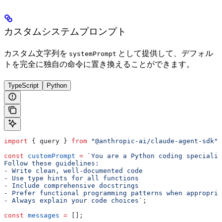
カスタムシステムプロンプト
カスタム文字列を
として提供して、デフォル
systemPrompt
トを完全に独自の命令に置き換えることができます。
TypeScript
Python
import
 { 
query
 } 
from
 "@anthropic-ai/claude-agent-sdk"
;
const
 customPrompt
 =
 `You are a Python coding specialis
Follow these guidelines:
- Write clean, well-documented code
- Use type hints for all functions
- Include comprehensive docstrings
- Prefer functional programming patterns when appropria
- Always explain your code choices`
;
const
 messages
 =
 [];