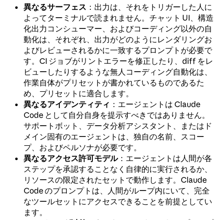
異なるサーフェス
：出力は、それをトリガーした人に
よってターミナルで読まれません。チャット UI、構造
化出力コンシューマー、およびコーディング以外の自
動化は、それぞれ、出力がどのようにレンダリングお
よびレビューされるかに一致するプロンプトが必要で
す。CI ジョブがリントエラーを修正したり、diff をレ
ビューしたりするような無人コーディング自動化は、
作業自体がプリセットが書かれているものであるた
め、プリセットに適合します。
異なるアイデンティティ
：エージェントは Claude
Code として自分自身を提示すべきではありません。
サポートボット、データ分析アシスタント、またはド
メイン固有のエージェントは、独自の名前、スコー
プ、およびペルソナが必要です。
異なるアクセス許可モデル
：エージェントは人間が各
ステップを承認することなく自律的に実行されるか、
リソースの限定されたセットで動作します。Claude
Code のプロンプトは、人間がループ内にいて、完全
なツールセットにアクセスできることを前提としてい
ます。