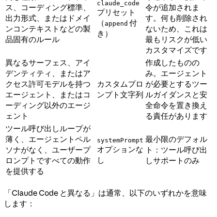
claude_code
ス、コーディング標準、
令が追加されま
プリセット
出力形式、またはドメイ
す。何も削除され
（
付
append
ンコンテキストなどの製
ないため、これは
き）
品固有のルール
最もリスクが低い
カスタマイズです
異なるサーフェス、アイ
作成したものの
デンティティ、またはア
み。エージェント
クセス許可モデルを持つ
カスタムプロ
が必要とするツー
エージェント、またはコ
ンプト文字列
ルガイダンスと安
ーディング以外のエージ
全命令を置き換え
ェント
る責任があります
ツール呼び出しループが
薄く、エージェントペル
最小限のデフォル
systemPrompt
オプションな
ソナがなく、ユーザープ
ト：ツール呼び出
し
ロンプトですべての動作
しサポートのみ
を提供する
「Claude Code と異なる」は通常、以下のいずれかを意味
します：