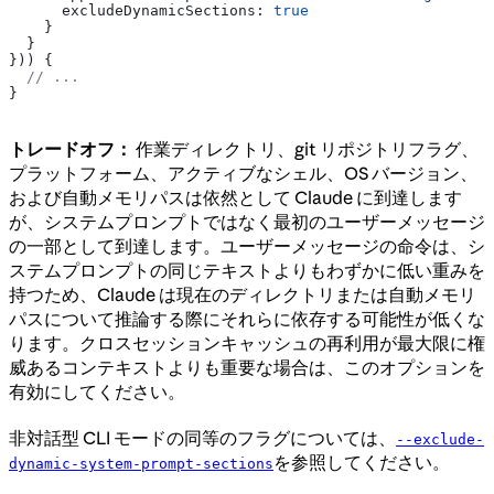
      excludeDynamicSections:
 true
    }
  }
})) {
  // ...
}
トレードオフ：
作業ディレクトリ、git リポジトリフラグ、
プラットフォーム、アクティブなシェル、OS バージョン、
および自動メモリパスは依然として Claude に到達します
が、システムプロンプトではなく最初のユーザーメッセージ
の一部として到達します。ユーザーメッセージの命令は、シ
ステムプロンプトの同じテキストよりもわずかに低い重みを
持つため、Claude は現在のディレクトリまたは自動メモリ
パスについて推論する際にそれらに依存する可能性が低くな
ります。クロスセッションキャッシュの再利用が最大限に権
威あるコンテキストよりも重要な場合は、このオプションを
有効にしてください。
非対話型 CLI モードの同等のフラグについては、
--exclude-
を参照してください。
dynamic-system-prompt-sections