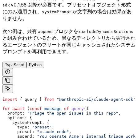
v0.1.58 以降が必要です。プリセットオブジェクト形式
sdk
にのみ適用され、
が文字列の場合は効果があ
systemPrompt
りません。
次の例は、共有
ブロックを
append
excludeDynamicSections
と組み合わせているため、異なるディレクトリから実行され
るエージェントのフリートが同じキャッシュされたシステム
プロンプトを再利用できます。
TypeScript
Python
import
 { 
query
 } 
from
 "@anthropic-ai/claude-agent-sdk"
;
for
 await
 (
const
 message
 of
 query
({
  prompt:
 "Triage the open issues in this repo"
,
  options:
 {
    systemPrompt:
 {
      type:
 "preset"
,
      preset:
 "claude_code"
,
      append:
 "You operate Acme's internal triage workf