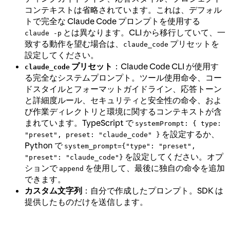
コンテキストは省略されています。これは、デフォル
トで完全な Claude Code プロンプトを使用する
とは異なります。CLI から移行していて、一
claude -p
致する動作を望む場合は、
プリセットを
claude_code
設定してください。
プリセット
：Claude Code CLI が使用す
claude_code
る完全なシステムプロンプト。ツール使用命令、コー
ドスタイルとフォーマットガイドライン、応答トーン
と詳細度ルール、セキュリティと安全性の命令、およ
び作業ディレクトリと環境に関するコンテキストが含
まれています。TypeScript で
systemPrompt: { type:
を設定するか、
"preset", preset: "claude_code" }
Python で
system_prompt={"type": "preset",
を設定してください。オプ
"preset": "claude_code"}
ションで
を使用して、最後に独自の命令を追加
append
できます。
カスタム文字列
：自分で作成したプロンプト。SDK は
提供したものだけを送信します。