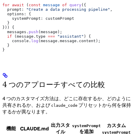
for
 await
 (
const
 message
 of
 query
({
  prompt:
 "Create a data processing pipeline"
,
  options:
 {
    systemPrompt:
 customPrompt
  }
})) {
  messages
.
push
(
message
);
  if
 (
message
.
type
 ===
 "assistant"
) {
    console
.
log
(
message
.
message
.
content
);
  }
}
4 つのアプローチすべての比較
4 つのカスタマイズ方法は、どこに存在するか、どのように
共有されるか、および
プリセットから何を保持
claude_code
するかが異なります。
出力スタ
カスタム
systemPrompt
機能
CLAUDE.md
を追加
イル
systemPrompt