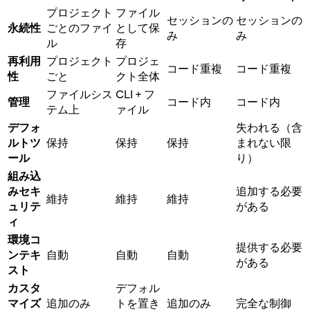
プロジェクト
ファイル
セッションの
セッションの
永続性
ごとのファイ
として保
み
み
ル
存
再利用
プロジェクト
プロジェ
コード重複
コード重複
性
ごと
クト全体
ファイルシス
CLI + フ
管理
コード内
コード内
テム上
ァイル
デフォ
失われる（含
ルトツ
保持
保持
保持
まれない限
ール
り）
組み込
みセキ
追加する必要
維持
維持
維持
ュリテ
がある
ィ
環境コ
提供する必要
ンテキ
自動
自動
自動
がある
スト
カスタ
デフォル
マイズ
追加のみ
トを置き
追加のみ
完全な制御