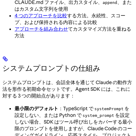
CLAUDE.md ファイル、出力スタイル、
、また
append
はカスタム文字列を使用
4 つのアプローチを比較
する方法。永続性、スコー
プ、および保持される内容による比較
アプローチを組み合わせ
てカスタマイズ方法を重ねる
方法
システムプロンプトの仕組み
システムプロンプトは、会話全体を通じて Claude の動作方
法を形作る初期命令セットです。Agent SDK には、これに
対する 3 つの開始点があります：
最小限のデフォルト
：TypeScript で
を
systemPrompt
設定しない、または Python で
を設定
system_prompt
しない場合、SDK はツール呼び出しをカバーする最小
限のプロンプトを使用しますが、Claude Code のコー
ディングガイドライン、応答スタイル、プロジェクト