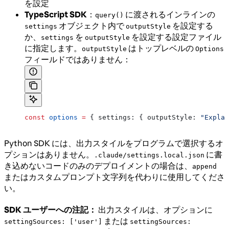
を設定
TypeScript SDK
：
に渡されるインラインの
query()
オブジェクト内で
を設定する
settings
outputStyle
か、
を
を設定する設定ファイル
settings
outputStyle
に指定します。
はトップレベルの
outputStyle
Options
フィールドではありません：
const
 options
 =
 { 
settings:
 { 
outputStyle:
 "Explan
Python SDK には、出力スタイルをプログラムで選択するオ
プションはありません。
に書
.claude/settings.local.json
き込めないコードのみのデプロイメントの場合は、
append
またはカスタムプロンプト文字列を代わりに使用してくださ
い。
SDK ユーザーへの注記：
出力スタイルは、オプションに
または
settingSources: ['user']
settingSources: