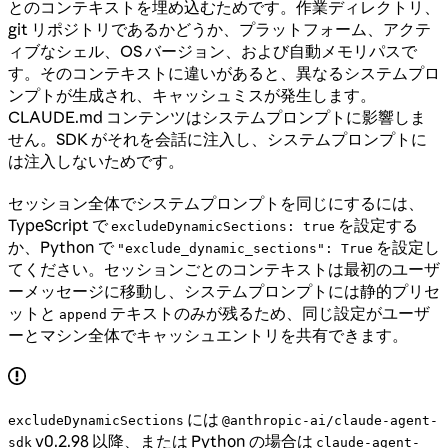
とのコンテキストを埋め込むためです。作業ディレクトリ、
git リポジトリであるかどうか、プラットフォーム、アクテ
ィブなシェル、OS バージョン、および自動メモリパスで
す。そのコンテキストに違いがあると、異なるシステムプロ
ンプトが生成され、キャッシュミスが発生します。
CLAUDE.md コンテンツはシステムプロンプトに影響しま
せん。SDK がそれを会話に注入し、システムプロンプトに
は注入しないためです。
セッション全体でシステムプロンプトを同じにするには、
TypeScript で
を設定する
excludeDynamicSections: true
か、Python で
を設定し
"exclude_dynamic_sections": True
てください。セッションごとのコンテキストは最初のユーザ
ーメッセージに移動し、システムプロンプトには静的プリセ
ットと
テキストのみが残るため、同じ設定がユーザ
append
ーとマシン全体でキャッシュエントリを共有できます。
には
excludeDynamicSections
@anthropic-ai/claude-agent-
v0.2.98 以降、または Python の場合は
sdk
claude-agent-