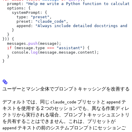
  prompt:
 "Help me write a Python function to calculate
  options:
 {
    systemPrompt:
 {
      type:
 "preset"
,
      preset:
 "claude_code"
,
      append:
 "Always include detailed docstrings and t
    }
  }
})) {
  messages
.
push
(
message
);
  if
 (
message
.
type
 ===
 "assistant"
) {
    console
.
log
(
message
.
message
.
content
);
  }
}
ユーザーとマシン全体でプロンプトキャッシングを改善する
デフォルトでは、同じ
プリセットと
テ
claude_code
append
キストを使用する 2 つのセッションでも、異なる作業ディレ
クトリから実行される場合、プロンプトキャッシュエントリ
を共有することはできません。これは、プリセットが
テキストの前のシステムプロンプトにセッションご
append