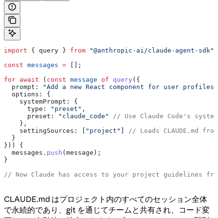
import
 { 
query
 } 
from
 "@anthropic-ai/claude-agent-sdk"
;
const
 messages
 =
 [];
for
 await
 (
const
 message
 of
 query
({
  prompt:
 "Add a new React component for user profiles"
  options:
 {
    systemPrompt:
 {
      type:
 "preset"
,
      preset:
 "claude_code"
 // Use Claude Code's system
    },
    settingSources:
 [
"project"
] 
// Loads CLAUDE.md from
  }
})) {
  messages
.
push
(
message
);
}
// Now Claude has access to your project guidelines fro
CLAUDE.md はプロジェクト内のすべてのセッション全体
で永続的であり、git を通じてチームと共有され、コード変