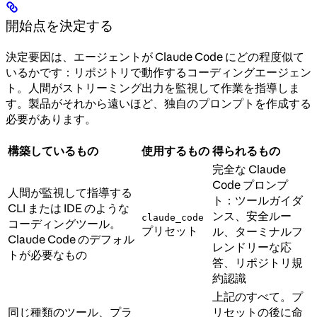
開始点を決定する
決定要因は、エージェントが Claude Code にどの程度似て
いるかです：リポジトリで動作するコーディングエージェン
ト。人間がストリーミング出力を監視して作業を指導しま
す。製品がそれから遠いほど、独自のプロンプトを作成する
必要があります。
構築しているもの
使用するもの
得られるもの
完全な Claude
Code プロンプ
人間が監視して指導する
ト：ツールガイダ
CLI または IDE のような
ンス、安全ルー
claude_code
コーディングツール。
プリセット
ル、ターミナルフ
Claude Code のデフォル
レンドリーな応
トが必要なもの
答、リポジトリ規
約認識
上記のすべて。プ
同じ種類のツール、プラ
リセットの後に命