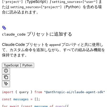
（TypeScript）/
ま
['project']
setting_sources=["user"]
たは
（Python）を含める場
setting_sources=["project"]
合に読み込まれます。
プリセットに追加する
claude_code
Claude Code プリセットを
プロパティと共に使用し
append
て、カスタム命令を追加しながら、すべての組み込み機能を
保持できます。
TypeScript
Python
import
 { 
query
 } 
from
 "@anthropic-ai/claude-agent-sdk"
;
const
 messages
 =
 [];
for
 await
 (
const
 message
 of
 query
({