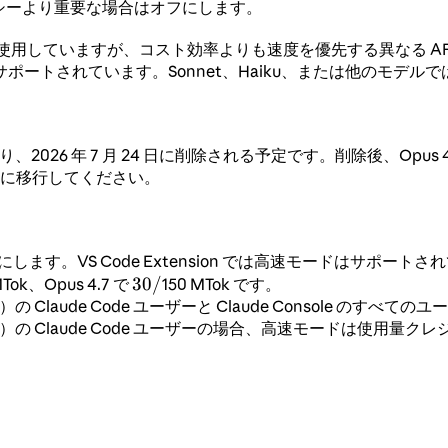
シーより重要な場合はオフにします。
s を使用していますが、コスト効率よりも速度を優先する異なる 
.7 でサポートされています。Sonnet、Haiku、または他のモデ
奨となり、2026 年 7 月 24 日に削除される予定です。削除後、Opu
8 に移行してください。
ます。VS Code Extension では高速モードはサポートさ
30/
30/
MTok、Opus 4.7 で
150 MTok です。
e）の Claude Code ユーザーと Claude Console のす
rprise）の Claude Code ユーザーの場合、高速モード