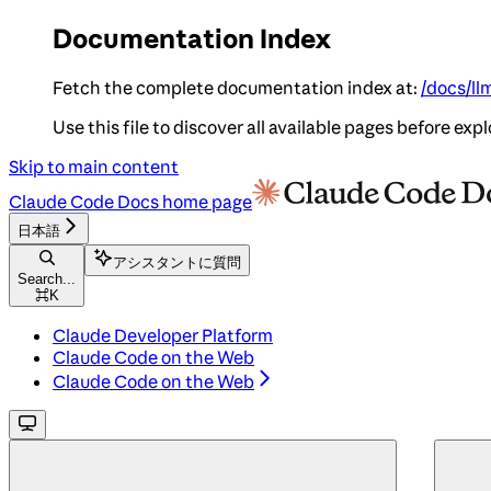
Documentation Index
Fetch the complete documentation index at:
/docs/ll
Use this file to discover all available pages before expl
Skip to main content
Claude Code Docs
home page
日本語
アシスタントに質問
Search...
⌘
K
Claude Developer Platform
Claude Code on the Web
Claude Code on the Web