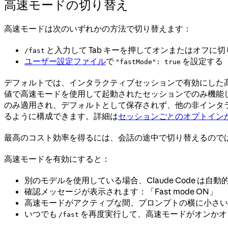
高速モードの切り替え
高速モードは次のいずれかの方法で切り替えます：
と入力して Tab キーを押してオンまたはオフに
/fast
ユーザー設定ファイル
で
を設定する
"fastMode": true
デフォルトでは、インタラクティブセッションで有効にした
値で高速モードを使用して起動されたセッションでのみ機能
のみ適用され、デフォルトとして保存されず、他の非インタ
るように構成できます。詳細は
セッションごとのオプトイン
最高のコスト効率を得るには、会話の途中で切り替えるので
高速モードを有効にすると：
別のモデルを使用している場合、Claude Code は自動的
確認メッセージが表示されます：「Fast mode ON」
高速モードがアクティブな間、プロンプトの横に小さ
いつでも
を再度実行して、高速モードがオンかオ
/fast