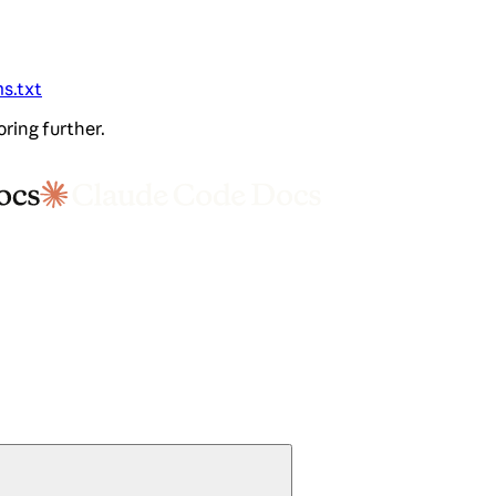
ms.txt
oring further.