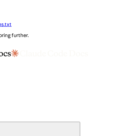
ms.txt
oring further.