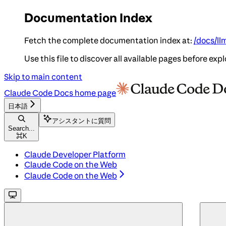
Documentation Index
Fetch the complete documentation index at:
/docs/ll
Use this file to discover all available pages before expl
Skip to main content
Claude Code Docs
home page
日本語
アシスタントに質問
Search...
⌘
K
Claude Developer Platform
Claude Code on the Web
Claude Code on the Web