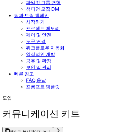
파일럿 그룹 변형
챔피언 모집 DM
팁과 트릭 캠페인
시작하기
프로젝트 메모리
제어 및 안전
도구 연결
워크플로우 자동화
일상적인 개발
공유 및 확장
보안 및 관리
빠른 참조
FAQ 응답
프롬프트 템플릿
도입
커뮤니케이션 키트
페이지 복사
페이지 복사