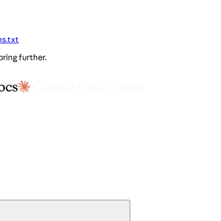
ms.txt
oring further.