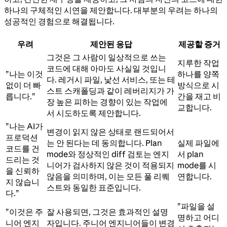
하나의 구체적인 시연을 제안합니다. 대부분의 우려는 하나의
성공적인 경험으로 해결됩니다.
우려
제안된 응답
제공할 증거
그것은 그 사람이 일상적으로 쓰는
지루한 작업
코드에 대해 아마도 사실일 것입니
”나는 이것
하나를 양쪽
다. 레거시 파일, 낯선 서비스, 또는 테
없이 더 빠
방식으로 시
스트 스캐폴딩과 같이 레버리지가 가
릅니다.”
간을 재고 비
장 높은 피하는 경향이 있는 작업에
교합니다.
서 시도하도록 제안합니다.
”나는 AI가
변경이 읽지 않은 상태로 랜드되어서
프로덕션
는 안 된다는 데 동의합니다. Plan
실제 파일에
코드를 건
mode와 정상적인 diff 검토는 엔지
서 plan
드리는 것
니어가 검사하지 않은 것이 적용되지
mode를 시
을 신뢰하
않음을 의미하며, 이는 모든 풀 리퀘
연합니다.
지 않습니
스트와 동일한 표준입니다.
다.”
”파일을 설
”이것은 주
잘 사용되면, 그것은 효과적인 설명
명하고 어디
니어 엔지
자입니다. 주니어 엔지니어들이 변경