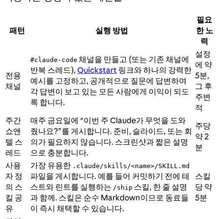
필요
패턴
실행 방법
한 노
력
설정
채널을 만들고 (또는 기존 채널에
#claude-code
에 약
반복 스레드),
Quickstart
링크와 하나의 강력한
전용
5분,
예시를 고정하고, 공개적으로 질문에 답변하여
채널
그 후
각 답변이 보고 있는 모든 사람에게 이익이 되도
주변
록 합니다.
적
주간
매주 금요일에 “이번 주 Claude가 무엇을 도와
주당
쇼앤
줬나요?”를 게시합니다. 준비, 슬라이드, 또는 회
약 2
텔 스
의가 필요하지 않습니다. 스크린샷과 짧은 설명
분
레드
으로 충분합니다.
사용
가장 유용한
.claude/skills/<name>/SKILL.md
자 정
파일을 게시합니다. 예를 들어 커밋하기 전에 테
스킬
의 스
스트와 린트를 실행하는
스킬, 한 줄 설명
당 약
/ship
킬 공
과 함께. 스킬은 순수 Markdown이므로 동료들
5분
유
이 즉시 채택할 수 있습니다.