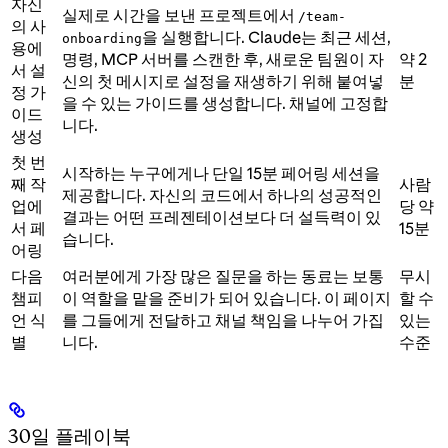
자신
실제로 시간을 보낸 프로젝트에서
/team-
의 사
을 실행합니다. Claude는 최근 세션,
onboarding
용에
명령, MCP 서버를 스캔한 후, 새로운 팀원이 자
약 2
서 설
신의 첫 메시지로 설정을 재생하기 위해 붙여넣
분
정 가
을 수 있는 가이드를 생성합니다. 채널에 고정합
이드
니다.
생성
첫 번
시작하는 누구에게나 단일 15분 페어링 세션을
째 작
사람
제공합니다. 자신의 코드에서 하나의 성공적인
업에
당 약
결과는 어떤 프레젠테이션보다 더 설득력이 있
서 페
15분
습니다.
어링
다음
여러분에게 가장 많은 질문을 하는 동료는 보통
무시
챔피
이 역할을 맡을 준비가 되어 있습니다. 이 페이지
할 수
언 식
를 그들에게 전달하고 채널 책임을 나누어 가집
있는
별
니다.
수준
30일 플레이북