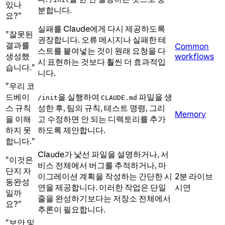
있나
분합니다.
요?”
실패를 Claude에게 다시 제공하도록
”잘못된
권장합니다. 오류 메시지나 실패한 테
결과를
Common
스트를 붙여넣는 것이 원래 요청을 다
생성했
workflows
시 표현하는 것보다 훨씬 더 효과적입
습니다.”
니다.
”우리 코
드베이
을 실행하여
파일을 생
/init
CLAUDE.md
스 규칙
성한 후, 팀의 규칙, 테스트 명령, 그리
Memory
을 이해
고 수정하면 안 되는 디렉토리를 추가
하지 못
하도록 제안합니다.
합니다.”
Claude가 낯선 파일을 설명하거나, 서
”이것은
비스 전체에서 버그를 추적하거나, 마
단지 자
이그레이션 계획을 작성하는 간단한 시
2분 라이브
동완성
연을 제공합니다. 이러한 작업은 단일
시연
일까
줄을 완성하기보다는 저장소 전체에서
요?”
추론이 필요합니다.
”보안 및