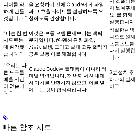
서 호출되는
니어를 약
을 요청하기 전에 Claude에게 파일
지 보여주세
하게 만들
과 그 호출 사이트를 설명하도록 요
요”를 함께
것입니다.”
청하도록 권장합니다.
실행합니다.
적절한
-맥
@
”나는 한 번
이것은 보통 모델 문제보다는 맥락
락으로 원래
시도했는
문제입니다. @-멘션 관련 파일,
프롬프트를
데 환각했
실행, 그리고 실제 오류 출력 제
/init
다시 실행합
습니다.”
공은 보통 이를 해결합니다.
니다.
”우리는 다
Claude Code는 플랫폼이 아니라 터
른 도구를
2분 설치 후
미널 명령입니다. 첫 번째 세션 내에
배울 시간
하나의 실제
서 가치를 반환하지 않으면, 이를 옆
이 없습니
버그.
에 두는 것이 합리적입니다.
다.”
빠른 참조 시트