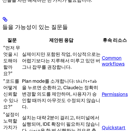
들을 가능성이 있는 질문들
질문
제안된 응답
후속 리소스
”먼저 무
엇을 시
실제이지만 포함된 작업, 이상적으로는
Common
도해야
어렵기보다는 지루해서 미루고 있던 버
workflows
할까
그나 잡무를 권장합니다.
요?”
”코드를
Plan mode를 소개합니다:
Shift+Tab
어떻게
을 누르면 순환하고, Claude는 정확히
신뢰할
변경할 의도를 제안하며, 사용자가 승
Permissions
수 있나
인할 때까지 아무것도 수정되지 않습니
요?”
다.
”설정이
설치는 대략 2분이 걸리고, 터미널에서
노력할
실행되며, IDE 확장이 필요하지 않습니
가치가
Quickstart
다.
을 한 번 실행하는 것으로 충
/init