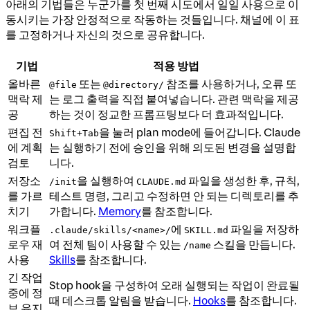
아래의 기법들은 누군가를 첫 번째 시도에서 일일 사용으로 이
동시키는 가장 안정적으로 작동하는 것들입니다. 채널에 이 표
를 고정하거나 자신의 것으로 공유합니다.
기법
적용 방법
올바른
또는
참조를 사용하거나, 오류 또
@file
@directory/
맥락 제
는 로그 출력을 직접 붙여넣습니다. 관련 맥락을 제공
공
하는 것이 정교한 프롬프팅보다 더 효과적입니다.
편집 전
을 눌러 plan mode에 들어갑니다. Claude
Shift+Tab
에 계획
는 실행하기 전에 승인을 위해 의도된 변경을 설명합
검토
니다.
저장소
을 실행하여
파일을 생성한 후, 규칙,
/init
CLAUDE.md
를 가르
테스트 명령, 그리고 수정하면 안 되는 디렉토리를 추
치기
가합니다.
Memory
를 참조합니다.
워크플
에
파일을 저장하
.claude/skills/<name>/
SKILL.md
로우 재
여 전체 팀이 사용할 수 있는
스킬을 만듭니다.
/name
사용
Skills
를 참조합니다.
긴 작업
Stop hook을 구성하여 오래 실행되는 작업이 완료될
중에 정
때 데스크톱 알림을 받습니다.
Hooks
를 참조합니다.
보 유지