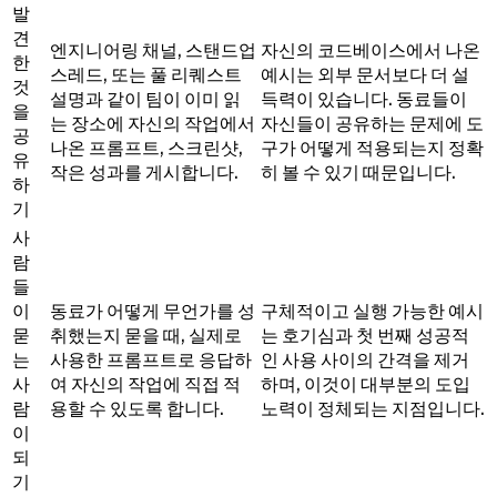
발
견
엔지니어링 채널, 스탠드업
자신의 코드베이스에서 나온
한
스레드, 또는 풀 리퀘스트
예시는 외부 문서보다 더 설
것
설명과 같이 팀이 이미 읽
득력이 있습니다. 동료들이
을
는 장소에 자신의 작업에서
자신들이 공유하는 문제에 도
공
나온 프롬프트, 스크린샷,
구가 어떻게 적용되는지 정확
유
작은 성과를 게시합니다.
히 볼 수 있기 때문입니다.
하
기
사
람
들
이
동료가 어떻게 무언가를 성
구체적이고 실행 가능한 예시
묻
취했는지 묻을 때, 실제로
는 호기심과 첫 번째 성공적
는
사용한 프롬프트로 응답하
인 사용 사이의 간격을 제거
사
여 자신의 작업에 직접 적
하며, 이것이 대부분의 도입
람
용할 수 있도록 합니다.
노력이 정체되는 지점입니다.
이
되
기