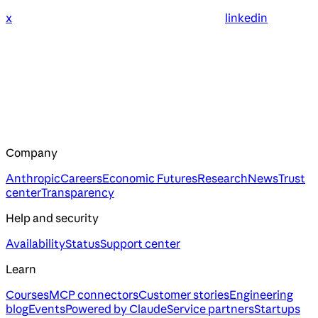
x
linkedin
Company
Anthropic
Careers
Economic Futures
Research
News
Trust
center
Transparency
Help and security
Availability
Status
Support center
Learn
Courses
MCP connectors
Customer stories
Engineering
blog
Events
Powered by Claude
Service partners
Startups