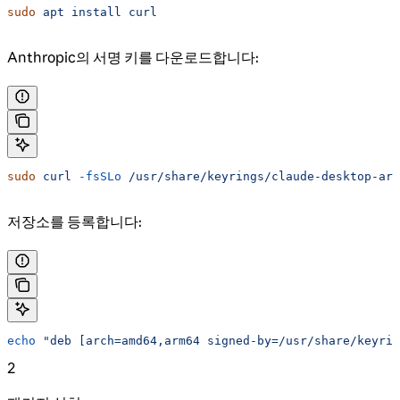
sudo
 apt
 install
 curl
Anthropic의 서명 키를 다운로드합니다:
sudo
 curl
 -fsSLo
 /usr/share/keyrings/claude-desktop-arc
저장소를 등록합니다:
echo
 "deb [arch=amd64,arm64 signed-by=/usr/share/keyrin
2