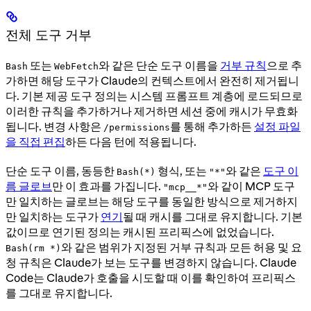
전체 도구 거부
또는
와 같은 단순 도구 이름을
거부 규칙
으로 추
Bash
WebFetch
가하면 해당 도구가 Claude의 컨텍스트에서 완전히 제거됩니
다. 기본 제공 도구 정의는 시스템 프롬프트 계층에 로드되므로
이러한 규칙을 추가하거나 제거하면 세션 중에 캐시가 무효화
됩니다. 변경 사항은
를 통해 추가하든
설정 파일
/permissions
을 직접 편집
하든 다음 턴에 적용됩니다.
단순 도구 이름, 동등한
형식, 또는
와 같은
도구 이
Bash(*)
"*"
름 글로브
만 이 효과를 가집니다.
와 같이 MCP 도구
"mcp__*"
만 일치하는 글로브는 해당 도구를 동일한 방식으로 제거하지
만 일치하는 도구가
연기
될 때 캐시를 그대로 유지합니다. 기본
값이므로 연기된 정의는 캐시된 프리픽스에 없었습니다.
와 같은 범위가 지정된 거부 규칙과 모든 허용 및 요
Bash(rm *)
청 규칙은 Claude가 보는 도구를 변경하지 않습니다. Claude
Code는 Claude가 호출을 시도할 때 이를 확인하여 프리픽스
를 그대로 유지합니다.