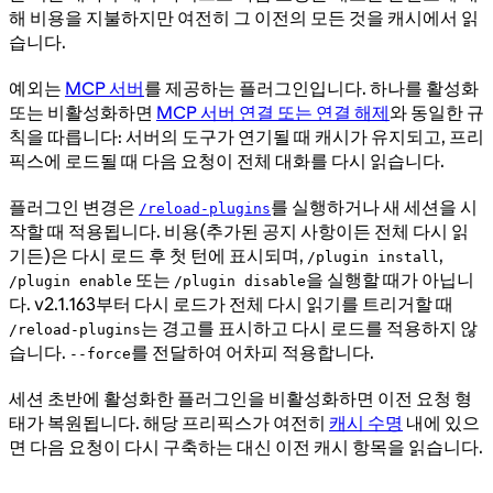
해 비용을 지불하지만 여전히 그 이전의 모든 것을 캐시에서 읽
습니다.
예외는
MCP 서버
를 제공하는 플러그인입니다. 하나를 활성화
또는 비활성화하면
MCP 서버 연결 또는 연결 해제
와 동일한 규
칙을 따릅니다: 서버의 도구가 연기될 때 캐시가 유지되고, 프리
픽스에 로드될 때 다음 요청이 전체 대화를 다시 읽습니다.
플러그인 변경은
를 실행하거나 새 세션을 시
/reload-plugins
작할 때 적용됩니다. 비용(추가된 공지 사항이든 전체 다시 읽
기든)은 다시 로드 후 첫 턴에 표시되며,
,
/plugin install
또는
을 실행할 때가 아닙니
/plugin enable
/plugin disable
다. v2.1.163부터 다시 로드가 전체 다시 읽기를 트리거할 때
는 경고를 표시하고 다시 로드를 적용하지 않
/reload-plugins
습니다.
를 전달하여 어차피 적용합니다.
--force
세션 초반에 활성화한 플러그인을 비활성화하면 이전 요청 형
태가 복원됩니다. 해당 프리픽스가 여전히
캐시 수명
내에 있으
면 다음 요청이 다시 구축하는 대신 이전 캐시 항목을 읽습니다.