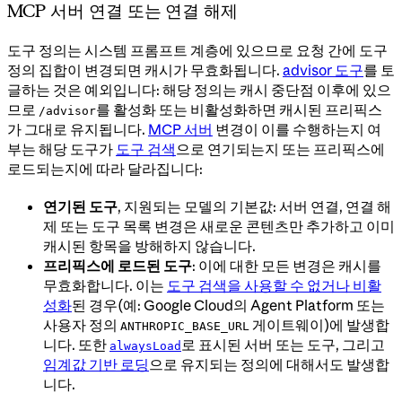
MCP 서버 연결 또는 연결 해제
도구 정의는 시스템 프롬프트 계층에 있으므로 요청 간에 도구
정의 집합이 변경되면 캐시가 무효화됩니다.
advisor 도구
를 토
글하는 것은 예외입니다: 해당 정의는 캐시 중단점 이후에 있으
므로
를 활성화 또는 비활성화하면 캐시된 프리픽스
/advisor
가 그대로 유지됩니다.
MCP 서버
변경이 이를 수행하는지 여
부는 해당 도구가
도구 검색
으로 연기되는지 또는 프리픽스에
로드되는지에 따라 달라집니다:
연기된 도구
, 지원되는 모델의 기본값: 서버 연결, 연결 해
제 또는 도구 목록 변경은 새로운 콘텐츠만 추가하고 이미
캐시된 항목을 방해하지 않습니다.
프리픽스에 로드된 도구
: 이에 대한 모든 변경은 캐시를
무효화합니다. 이는
도구 검색을 사용할 수 없거나 비활
성화
된 경우(예: Google Cloud의 Agent Platform 또는
사용자 정의
게이트웨이)에 발생합
ANTHROPIC_BASE_URL
니다. 또한
로 표시된 서버 또는 도구, 그리고
alwaysLoad
임계값 기반 로딩
으로 유지되는 정의에 대해서도 발생합
니다.