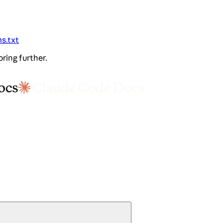
ms.txt
oring further.