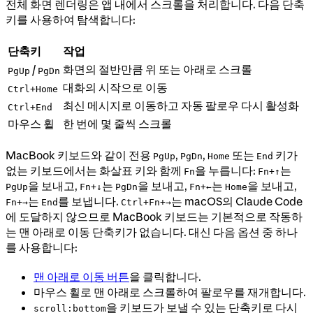
전체 화면 렌더링은 앱 내에서 스크롤을 처리합니다. 다음 단축
키를 사용하여 탐색합니다:
단축키
작업
화면의 절반만큼 위 또는 아래로 스크롤
/
PgUp
PgDn
대화의 시작으로 이동
Ctrl+Home
최신 메시지로 이동하고 자동 팔로우 다시 활성화
Ctrl+End
마우스 휠
한 번에 몇 줄씩 스크롤
MacBook 키보드와 같이 전용
,
,
또는
키가
PgUp
PgDn
Home
End
없는 키보드에서는 화살표 키와 함께
을 누릅니다:
는
Fn
Fn+↑
을 보내고,
는
을 보내고,
는
을 보내고,
PgUp
Fn+↓
PgDn
Fn+←
Home
는
를 보냅니다.
는 macOS의 Claude Code
Fn+→
End
Ctrl+Fn+→
에 도달하지 않으므로 MacBook 키보드는 기본적으로 작동하
는 맨 아래로 이동 단축키가 없습니다. 대신 다음 옵션 중 하나
를 사용합니다:
맨 아래로 이동 버튼
을 클릭합니다.
마우스 휠로 맨 아래로 스크롤하여 팔로우를 재개합니다.
을 키보드가 보낼 수 있는 단축키로 다시
scroll:bottom