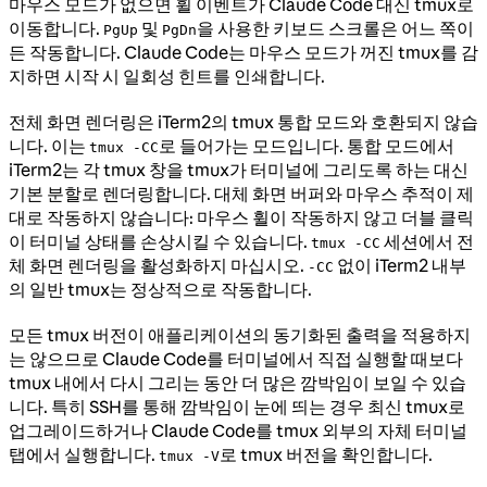
마우스 모드가 없으면 휠 이벤트가 Claude Code 대신 tmux로
이동합니다.
및
을 사용한 키보드 스크롤은 어느 쪽이
PgUp
PgDn
든 작동합니다. Claude Code는 마우스 모드가 꺼진 tmux를 감
지하면 시작 시 일회성 힌트를 인쇄합니다.
전체 화면 렌더링은 iTerm2의 tmux 통합 모드와 호환되지 않습
니다. 이는
로 들어가는 모드입니다. 통합 모드에서
tmux -CC
iTerm2는 각 tmux 창을 tmux가 터미널에 그리도록 하는 대신
기본 분할로 렌더링합니다. 대체 화면 버퍼와 마우스 추적이 제
대로 작동하지 않습니다: 마우스 휠이 작동하지 않고 더블 클릭
이 터미널 상태를 손상시킬 수 있습니다.
세션에서 전
tmux -CC
체 화면 렌더링을 활성화하지 마십시오.
없이 iTerm2 내부
-CC
의 일반 tmux는 정상적으로 작동합니다.
모든 tmux 버전이 애플리케이션의 동기화된 출력을 적용하지
는 않으므로 Claude Code를 터미널에서 직접 실행할 때보다
tmux 내에서 다시 그리는 동안 더 많은 깜박임이 보일 수 있습
니다. 특히 SSH를 통해 깜박임이 눈에 띄는 경우 최신 tmux로
업그레이드하거나 Claude Code를 tmux 외부의 자체 터미널
탭에서 실행합니다.
로 tmux 버전을 확인합니다.
tmux -V