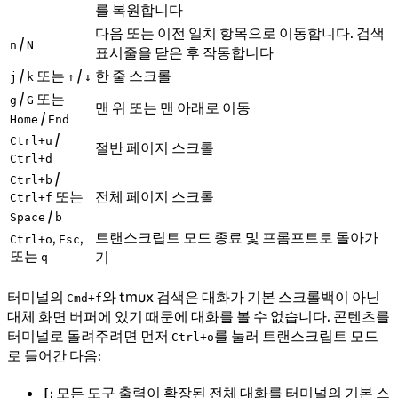
를 복원합니다
다음 또는 이전 일치 항목으로 이동합니다. 검색
/
n
N
표시줄을 닫은 후 작동합니다
/
또는
/
한 줄 스크롤
j
k
↑
↓
/
또는
g
G
맨 위 또는 맨 아래로 이동
/
Home
End
/
Ctrl+u
절반 페이지 스크롤
Ctrl+d
/
Ctrl+b
또는
전체 페이지 스크롤
Ctrl+f
/
Space
b
트랜스크립트 모드 종료 및 프롬프트로 돌아가
,
,
Ctrl+o
Esc
또는
기
q
터미널의
와 tmux 검색은 대화가 기본 스크롤백이 아닌
Cmd+f
대체 화면 버퍼에 있기 때문에 대화를 볼 수 없습니다. 콘텐츠를
터미널로 돌려주려면 먼저
를 눌러 트랜스크립트 모드
Ctrl+o
로 들어간 다음:
: 모든 도구 출력이 확장된 전체 대화를 터미널의 기본 스
[