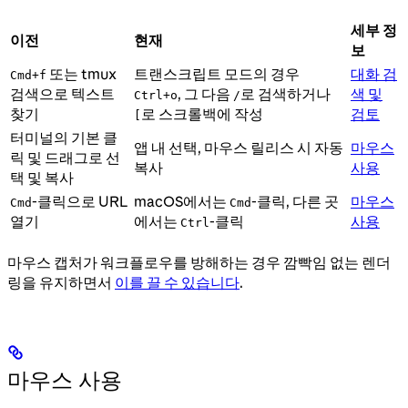
세부 정
이전
현재
보
또는 tmux
트랜스크립트 모드의 경우
대화 검
Cmd+f
검색으로 텍스트
, 그 다음
로 검색하거나
색 및
Ctrl+o
/
찾기
로 스크롤백에 작성
검토
[
터미널의 기본 클
앱 내 선택, 마우스 릴리스 시 자동
마우스
릭 및 드래그로 선
복사
사용
택 및 복사
-클릭으로 URL
macOS에서는
-클릭, 다른 곳
마우스
Cmd
Cmd
열기
에서는
-클릭
사용
Ctrl
마우스 캡처가 워크플로우를 방해하는 경우 깜빡임 없는 렌더
링을 유지하면서
이를 끌 수 있습니다
.
마우스 사용