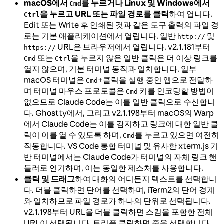
macOS에서
를 누르거나 Linux 및 Windows에서
Cmd
을 누르고 URL 또는 파일 경로를 클릭
하여 엽니다.
Ctrl
Edit 또는 Write 후 인쇄된 것과 같은 도구 출력의 파일 경
로는 기본 애플리케이션에서 열립니다. 일반
및
http://
URL은 브라우저에서 열립니다. v2.1.181부터
https://
또는
을 누르지 않은 일반 클릭은 더 이상 링크를
Cmd
Ctrl
열지 않으며, 기본 터미널 동작과 일치합니다. 일부
macOS 터미널은
+클릭을 실행 중인 앱으로 전달하
Cmd
며 터미널 마우스 프로토콜은
키를 인코딩할 방법이
Cmd
없으므로 Claude Code는 이를 일반 클릭으로 수신합니
다. Ghostty에서, 그리고 v2.1.198부터 macOS의 Warp
에서 Claude Code는 이를 감지하고 링크에 대한 일반 클
릭이 이를 열 수 있도록 하며,
를 누르고 있으면 여전히
Cmd
작동합니다. VS Code 통합 터미널 및 유사한 xterm.js 기
반 터미널에서는 Claude Code가 터미널의 자체 링크 핸
들러로 연기하며, 이는 동일한 제스처를 사용합니다.
클릭 및 드래그
하여 대화의 어디든지 텍스트를 선택합니
다. 더블 클릭하면 단어를 선택하며, iTerm2의 단어 경계
와 일치하므로 파일 경로가 하나의 단위로 선택됩니다.
v2.1.198부터 URL을 더블 클릭하면 스킴을 포함한 전체
URL이 선택됩니다. 트리플 클릭하면 줄을 선택합니다.