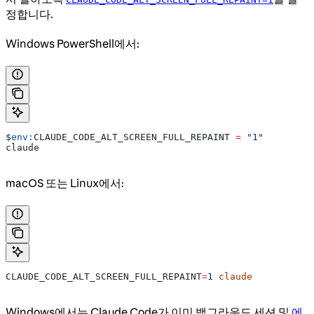
정합니다.
Windows PowerShell에서:
$
env:
CLAUDE_CODE_ALT_SCREEN_FULL_REPAINT
 =
 "1"
claude
macOS 또는 Linux에서:
CLAUDE_CODE_ALT_SCREEN_FULL_REPAINT
=
1
 claude
Windows에서는 Claude Code가 이미 백그라운드 세션 및
에