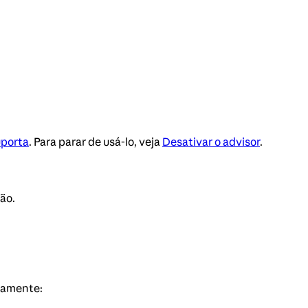
uporta
. Para parar de usá-lo, veja
Desativar o advisor
.
ão.
etamente: