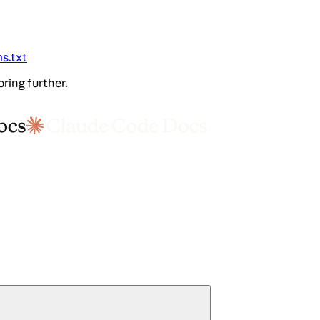
ms.txt
oring further.