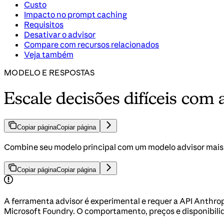
Custo
Impacto no prompt caching
Requisitos
Desativar o advisor
Compare com recursos relacionados
Veja também
MODELO E RESPOSTAS
Escale decisões difíceis com 
Copiar página
Copiar página
Combine seu modelo principal com um modelo advisor mais
Copiar página
Copiar página
A ferramenta advisor é experimental e requer a API Anthro
Microsoft Foundry. O comportamento, preços e disponibil