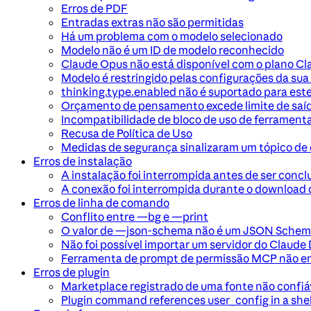
Erros de PDF
Entradas extras não são permitidas
Há um problema com o modelo selecionado
Modelo não é um ID de modelo reconhecido
Claude Opus não está disponível com o plano Cl
Modelo é restringido pelas configurações da sua
thinking.type.enabled não é suportado para est
Orçamento de pensamento excede limite de saí
Incompatibilidade de bloco de uso de ferramen
Recusa de Política de Uso
Medidas de segurança sinalizaram um tópico de
Erros de instalação
A instalação foi interrompida antes de ser concl
A conexão foi interrompida durante o download 
Erros de linha de comando
Conflito entre —bg e —print
O valor de —json-schema não é um JSON Schema
Não foi possível importar um servidor do Claude
Ferramenta de prompt de permissão MCP não e
Erros de plugin
Marketplace registrado de uma fonte não confiá
Plugin command references user_config in a sh