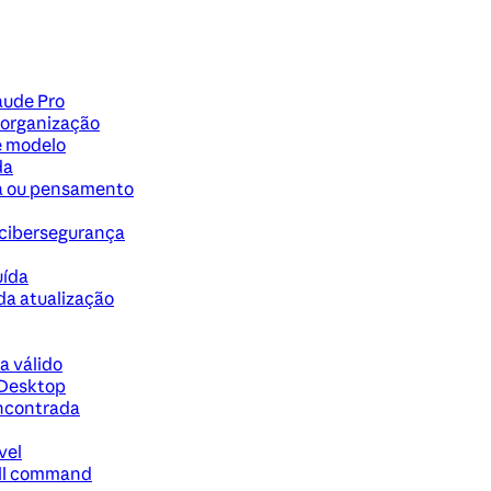
aude Pro
 organização
e modelo
da
ta ou pensamento
 cibersegurança
uída
da atualização
 válido
 Desktop
ncontrada
vel
ell command