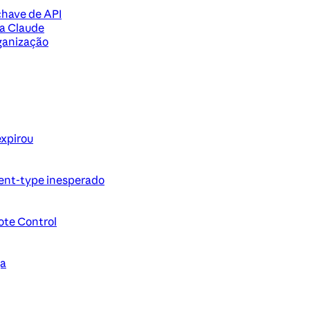
chave de API
ra Claude
rganização
expirou
ent-type inesperado
ote Control
ga