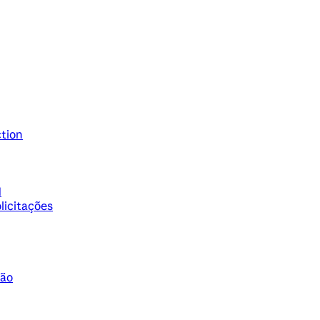
ction
M
licitações
ção