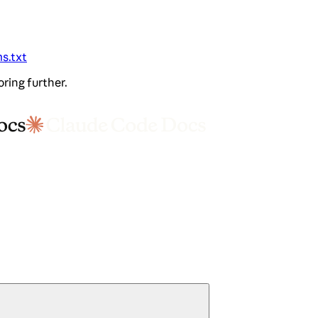
ms.txt
oring further.