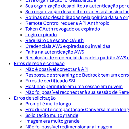
Esta organização foi desabilitada
Sua organização desabilitou a autenticação por 
Sua organização desabilitou o acesso à assinatu
Rotinas são desabilitadas pela política da sua o
Remote Control requer a API Anthropic
Token OAuth revogado ou expirado
Login expirado
Requisito de escopo OAuth
Credenciais AWS expiradas ou inválidas
Falha na autenticação AWS
Resolução de credencial da cadeia padrão AWS 
Erros de rede e conexão
Não é possível conectar à API
Resposta de streaming do Bedrock tem um cont
Erros de certificado SSL
Host não permitido em uma sessão em nuvem
Não foi possível reconectar à sua sessão de Rem
Erros de solicitação
Prompt é muito longo
Erro durante compactação: Conversa muito lon
Solicitação muito grande
Imagem era muito grande
Não foi possível redimensionar a imagem