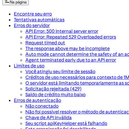
Na página
Encontre seu erro
Tentativas automáticas
Erros do servidor
API Error: 500 Internal server error
API Error: Repeated 529 Overloaded errors
Request timed out
The response above may be incomplete
Auto mode cannot determine the safety of an a
Agent terminated early due to an API error
Limites de uso
Você atingiu seu limite de sessão
Créditos de uso necessários para contexto de 1
O servidor está limitando temporariamente as so
Solicitação rejeitada (429)
Saldo de crédito muito baixo
Erros de autenticação
Não conectado
Não foi possível resolver o método de autentica
Chave de API inválida
Seu script apiKeyHelper está falhando