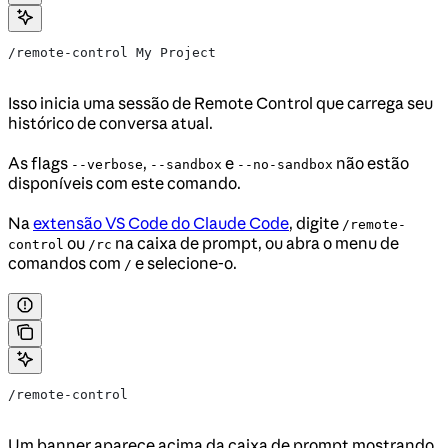
/remote-control My Project
Isso inicia uma sessão de Remote Control que carrega seu
histórico de conversa atual.
As flags
,
e
não estão
--verbose
--sandbox
--no-sandbox
disponíveis com este comando.
Na
extensão VS Code do Claude Code
, digite
/remote-
ou
na caixa de prompt, ou abra o menu de
control
/rc
comandos com
e selecione-o.
/
/remote-control
Um banner aparece acima da caixa de prompt mostrando