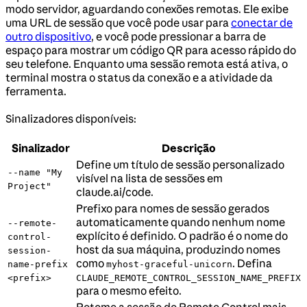
modo servidor, aguardando conexões remotas. Ele exibe
uma URL de sessão que você pode usar para
conectar de
outro dispositivo
, e você pode pressionar a barra de
espaço para mostrar um código QR para acesso rápido do
seu telefone. Enquanto uma sessão remota está ativa, o
terminal mostra o status da conexão e a atividade da
ferramenta.
Sinalizadores disponíveis:
Sinalizador
Descrição
Define um título de sessão personalizado
--name "My
visível na lista de sessões em
Project"
claude.ai/code.
Prefixo para nomes de sessão gerados
automaticamente quando nenhum nome
--remote-
explícito é definido. O padrão é o nome do
control-
host da sua máquina, produzindo nomes
session-
como
. Defina
name-prefix
myhost-graceful-unicorn
<prefix>
CLAUDE_REMOTE_CONTROL_SESSION_NAME_PREFIX
para o mesmo efeito.