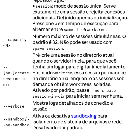
repositório git.
•
: modo de sessão única. Serve
session
exatamente uma sessão e rejeita conexões
adicionais. Definido apenas na inicialização.
Pressione
em tempo de execução para
w
alternar entre
e
.
same-dir
worktree
Número máximo de sessões simultâneas. O
--capacity
padrão é 32. Não pode ser usado com
--
<N>
.
spawn=session
Pré-crie uma sessão no diretório atual
quando o servidor inicia, para que você
tenha um lugar para digitar imediatamente.
--
Em modo
, essa sessão permanece
[no-]create-
worktree
no diretório atual enquanto as sessões sob
session-in-
demanda obtêm worktrees isoladas.
dir
Ativado por padrão; passe
--no-create-
para iniciar sem nenhuma.
session-in-dir
Mostra logs detalhados de conexão e
--verbose
sessão.
Ativa ou desativa
sandboxing
para
/
--sandbox
-
isolamento de sistema de arquivos e rede.
-no-sandbox
Desativado por padrão.