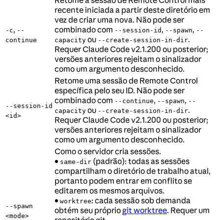
Retome a sessão de Remote Control mais
recente iniciada a partir deste diretório em
vez de criar uma nova. Não pode ser
,
combinado com
,
,
-c
--
--session-id
--spawn
--
ou
.
continue
capacity
--create-session-in-dir
Requer Claude Code v2.1.200 ou posterior;
versões anteriores rejeitam o sinalizador
como um argumento desconhecido.
Retome uma sessão de Remote Control
específica pelo seu ID. Não pode ser
combinado com
,
,
--continue
--spawn
--
--session-id
ou
.
capacity
--create-session-in-dir
<id>
Requer Claude Code v2.1.200 ou posterior;
versões anteriores rejeitam o sinalizador
como um argumento desconhecido.
Como o servidor cria sessões.
•
(padrão): todas as sessões
same-dir
compartilham o diretório de trabalho atual,
portanto podem entrar em conflito se
editarem os mesmos arquivos.
•
: cada sessão sob demanda
worktree
--spawn
obtém seu próprio
git worktree
. Requer um
<mode>