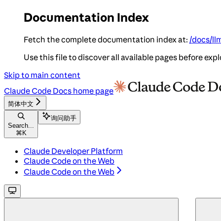
Documentation Index
Fetch the complete documentation index at:
/docs/ll
Use this file to discover all available pages before expl
Skip to main content
Claude Code Docs
home page
简体中文
询问助手
Search...
⌘
K
Claude Developer Platform
Claude Code on the Web
Claude Code on the Web