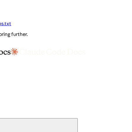
ms.txt
oring further.