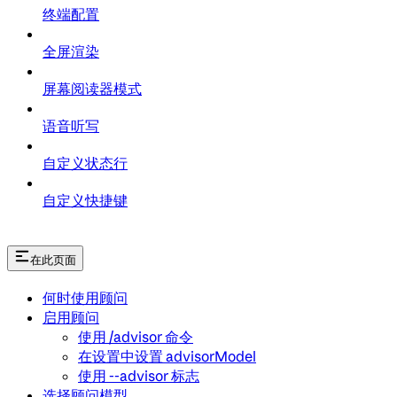
终端配置
全屏渲染
屏幕阅读器模式
语音听写
自定义状态行
自定义快捷键
在此页面
何时使用顾问
启用顾问
使用 /advisor 命令
在设置中设置 advisorModel
使用 --advisor 标志
选择顾问模型