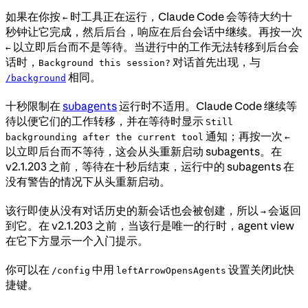
如果在你按
时工具正在运行，Claude Code 会等待大约十
←
秒钟让它完成，然后后台，响应在后台会话中继续。再按一次
以立即后台而不是等待。当进行中的工作无法转移到后台会
←
话时，
对话首先出现，与
Background this session?
相同。
/background
十秒限制在
subagents
运行时不适用。Claude Code 继续等
待以便它们的工作转移，并在等待时显示
Still
通知；再按一次
backgrounding after the current tool
←
以立即后台而不等待，这会从头重新启动 subagents。在
v2.1.203 之前，等待在十秒后结束，运行中的 subagents 在
没有警告的情况下从头重新启动。
该行即使从没有对话历史的新会话也会被创建，所以
会返回
→
到它。在 v2.1.203 之前，当该行是唯一的行时，agent view
在它下方显示一个入门提示。
你可以在
中用
设置关闭此快
/config
leftArrowOpensAgents
捷键。