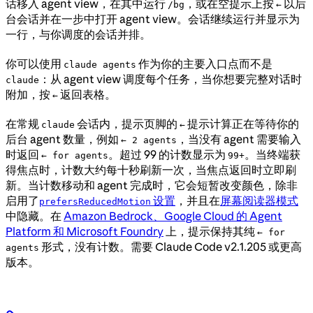
话移入 agent view，在其中运行
，或在空提示上按
以后
/bg
←
台会话并在一步中打开 agent view。会话继续运行并显示为
一行，与你调度的会话并排。
你可以使用
作为你的主要入口点而不是
claude agents
：从 agent view 调度每个任务，当你想要完整对话时
claude
附加，按
返回表格。
←
在常规
会话内，提示页脚的
提示计算正在等待你的
claude
←
后台 agent 数量，例如
，当没有 agent 需要输入
← 2 agents
时返回
。超过 99 的计数显示为
。当终端获
← for agents
99+
得焦点时，计数大约每十秒刷新一次，当焦点返回时立即刷
新。当计数移动和 agent 完成时，它会短暂改变颜色，除非
启用了
设置
，并且在
屏幕阅读器模式
prefersReducedMotion
中隐藏。在
Amazon Bedrock、Google Cloud 的 Agent
Platform 和 Microsoft Foundry
上，提示保持其纯
← for
形式，没有计数。需要 Claude Code v2.1.205 或更高
agents
版本。