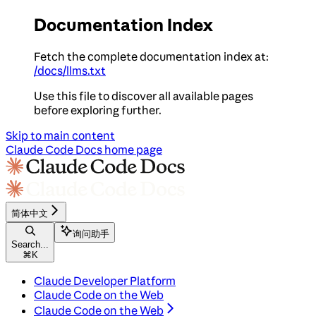
Documentation Index
Fetch the complete documentation index at:
/docs/llms.txt
Use this file to discover all available pages
before exploring further.
Skip to main content
Claude Code Docs
home page
简体中文
询问助手
Search...
⌘
K
Claude Developer Platform
Claude Code on the Web
Claude Code on the Web