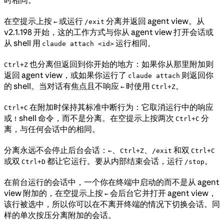
在空提示上按
或运行
分离并返回 agent view。从
←
/exit
v2.1.198 开始，这的工作方式与你从 agent view 打开会话或
从 shell 用
运行相同。
claude attach <id>
也分离但返回到你开始的地方：如果你从那里附加则
Ctrl+Z
返回 agent view，或如果你运行了
则返回你
claude attach
的 shell。当对话有焦点且不响应
时使用
。
←
Ctrl+Z
在附加时保持其标准中断行为：它取消运行中的响应
Ctrl+C
或
shell 命令，而不是分离。在空提示上按两次
分
!
Ctrl+C
离，与任何会话中的相同。
分离永远不会停止后台会话：
、
、
和双
←
Ctrl+Z
/exit
Ctrl+C
或双
都让它运行。要从内部结束会话，运行
。
Ctrl+D
/stop
在前台运行的会话中，一个你在终端中启动的而不是从 agent
view 附加的，在空提示上按
会后台它并打开 agent view，
←
该行被选中，所以你可以在不离开终端的情况下切换会话。同
样的单次按压分离附加的会话。