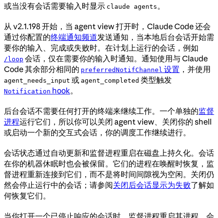
或当没有会话需要输入时显示
。
claude agents
从 v2.1.198 开始，当 agent view 打开时，Claude Code 还会
通过你配置的
终端通知频道
发送通知，当本地后台会话开始需
要你的输入、完成或失败时。在计划上运行的会话，例如
会话，仅在需要你的输入时通知。通知使用与 Claude
/loop
Code 其余部分相同的
设置
，并使用
preferredNotifChannel
或
类型触发
agent_needs_input
agent_completed
hook
。
Notification
后台会话不需要任何打开的终端来继续工作。一个单独的
监督
进程
运行它们，所以你可以关闭 agent view、关闭你的 shell
或启动一个新的交互式会话，你的调度工作继续进行。
会话状态通过自动更新和监督进程重启在磁盘上持久化。会话
在你的机器休眠时也会被保留。它们的进程在唤醒时恢复，监
督进程重新连接到它们，而不是将时间间隙视为空闲。关闭仍
然会停止运行中的会话；请参阅
关闭后会话显示为失败
了解如
何恢复它们。
当你打开一个已停止响应的会话时，监督进程重启其进程，会