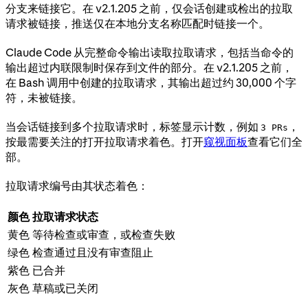
分支来链接它。在 v2.1.205 之前，仅会话创建或检出的拉取
请求被链接，推送仅在本地分支名称匹配时链接一个。
Claude Code 从完整命令输出读取拉取请求，包括当命令的
输出超过内联限制时保存到文件的部分。在 v2.1.205 之前，
在 Bash 调用中创建的拉取请求，其输出超过约 30,000 个字
符，未被链接。
当会话链接到多个拉取请求时，标签显示计数，例如
，
3 PRs
按最需要关注的打开拉取请求着色。打开
窥视面板
查看它们全
部。
拉取请求编号由其状态着色：
颜色
拉取请求状态
黄色
等待检查或审查，或检查失败
绿色
检查通过且没有审查阻止
紫色
已合并
灰色
草稿或已关闭