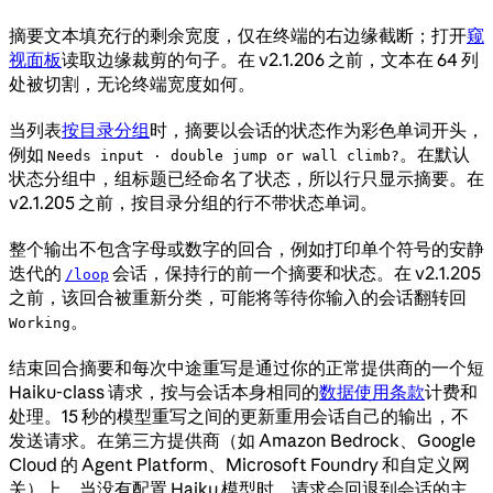
摘要文本填充行的剩余宽度，仅在终端的右边缘截断；打开
窥
视面板
读取边缘裁剪的句子。在 v2.1.206 之前，文本在 64 列
处被切割，无论终端宽度如何。
当列表
按目录分组
时，摘要以会话的状态作为彩色单词开头，
例如
。在默认
Needs input · double jump or wall climb?
状态分组中，组标题已经命名了状态，所以行只显示摘要。在
v2.1.205 之前，按目录分组的行不带状态单词。
整个输出不包含字母或数字的回合，例如打印单个符号的安静
迭代的
会话，保持行的前一个摘要和状态。在 v2.1.205
/loop
之前，该回合被重新分类，可能将等待你输入的会话翻转回
。
Working
结束回合摘要和每次中途重写是通过你的正常提供商的一个短
Haiku-class 请求，按与会话本身相同的
数据使用条款
计费和
处理。15 秒的模型重写之间的更新重用会话自己的输出，不
发送请求。在第三方提供商（如 Amazon Bedrock、Google
Cloud 的 Agent Platform、Microsoft Foundry 和自定义网
关）上，当没有配置 Haiku 模型时，请求会回退到会话的主