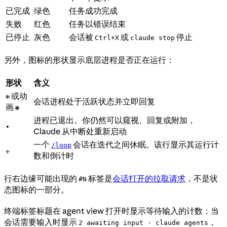
已完成
绿色
任务成功完成
失败
红色
任务以错误结束
已停止
灰色
会话被
或
停止
Ctrl+X
claude stop
另外，图标的形状显示底层进程是否正在运行：
形状
含义
或动
✻
会话进程处于活跃状态并立即回复
画
✽
进程已退出。你仍然可以窥视、回复或附加，
∙
Claude 从中断处重新启动
一个
会话在迭代之间休眠。该行显示其运行计
/loop
✢
数和倒计时
行右边缘可能出现的
标签是
会话打开的拉取请求
，不是状
#N
态图标的一部分。
终端标签标题在 agent view 打开时显示等待输入的计数：当
会话需要输入时显示
，
2 awaiting input · claude agents