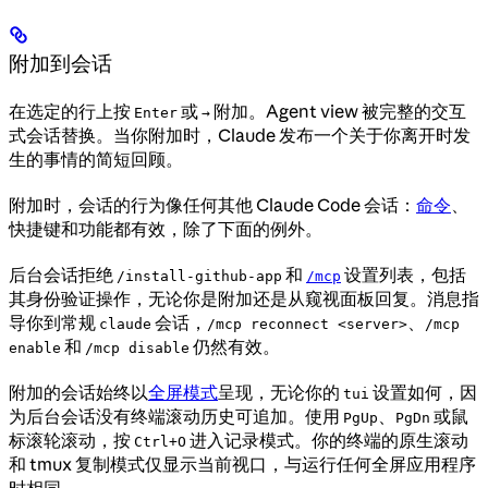
附加到会话
在选定的行上按
或
附加。Agent view 被完整的交互
Enter
→
式会话替换。当你附加时，Claude 发布一个关于你离开时发
生的事情的简短回顾。
附加时，会话的行为像任何其他 Claude Code 会话：
命令
、
快捷键和功能都有效，除了下面的例外。
后台会话拒绝
和
设置列表，包括
/install-github-app
/mcp
其身份验证操作，无论你是附加还是从窥视面板回复。消息指
导你到常规
会话，
、
claude
/mcp reconnect <server>
/mcp
和
仍然有效。
enable
/mcp disable
附加的会话始终以
全屏模式
呈现，无论你的
设置如何，因
tui
为后台会话没有终端滚动历史可追加。使用
、
或鼠
PgUp
PgDn
标滚轮滚动，按
进入记录模式。你的终端的原生滚动
Ctrl+O
和 tmux 复制模式仅显示当前视口，与运行任何全屏应用程序
时相同。