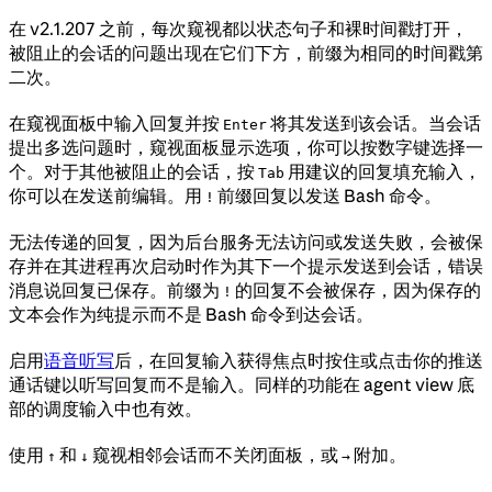
在 v2.1.207 之前，每次窥视都以状态句子和裸时间戳打开，
被阻止的会话的问题出现在它们下方，前缀为相同的时间戳第
二次。
在窥视面板中输入回复并按
将其发送到该会话。当会话
Enter
提出多选问题时，窥视面板显示选项，你可以按数字键选择一
个。对于其他被阻止的会话，按
用建议的回复填充输入，
Tab
你可以在发送前编辑。用
前缀回复以发送 Bash 命令。
!
无法传递的回复，因为后台服务无法访问或发送失败，会被保
存并在其进程再次启动时作为其下一个提示发送到会话，错误
消息说回复已保存。前缀为
的回复不会被保存，因为保存的
!
文本会作为纯提示而不是 Bash 命令到达会话。
启用
语音听写
后，在回复输入获得焦点时按住或点击你的推送
通话键以听写回复而不是输入。同样的功能在 agent view 底
部的调度输入中也有效。
使用
和
窥视相邻会话而不关闭面板，或
附加。
↑
↓
→