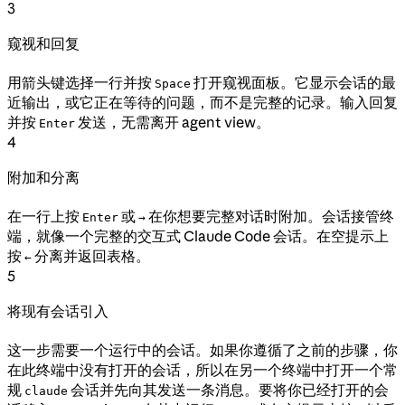
3
窥视和回复
用箭头键选择一行并按
打开窥视面板。它显示会话的最
Space
近输出，或它正在等待的问题，而不是完整的记录。输入回复
并按
发送，无需离开 agent view。
Enter
4
附加和分离
在一行上按
或
在你想要完整对话时附加。会话接管终
Enter
→
端，就像一个完整的交互式 Claude Code 会话。在空提示上
按
分离并返回表格。
←
5
将现有会话引入
这一步需要一个运行中的会话。如果你遵循了之前的步骤，你
在此终端中没有打开的会话，所以在另一个终端中打开一个常
规
会话并先向其发送一条消息。要将你已经打开的会
claude