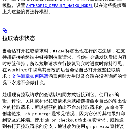
模型。设置
以在这些提供商
ANTHROPIC_DEFAULT_HAIKU_MODEL
上为这些摘要选择模型。
拉取请求状态
当会话打开拉取请求时，
标签出现在行的右边缘，在支
#1234
持超链接的终端中链接到拉取请求。当你向会话发送后续内容
时标签保持，所以拉取请求在行恢复到实时进度时保持可见。
在 worktree 中隔离其更改的后台会话自己打开这些拉取请
求；
文件编辑如何隔离
涵盖何时发生以及会话在没有询问的情
况下永远不会做什么。
处理现有拉取请求的会话以相同方式链接到它。使用
编
gh
辑、评论、关闭或标记拉取请求为就绪链接命令自己的输出命
名的拉取请求，所以捕获的输出不命名拉取请求的
命令不
gh
创建链接；
是常见情况，因为它仅将其结果打印
gh pr merge
到交互式终端。使用
检出拉取请求，或推送
gh pr checkout
到有打开拉取请求的分支，通过改为使用
查找该
gh pr view