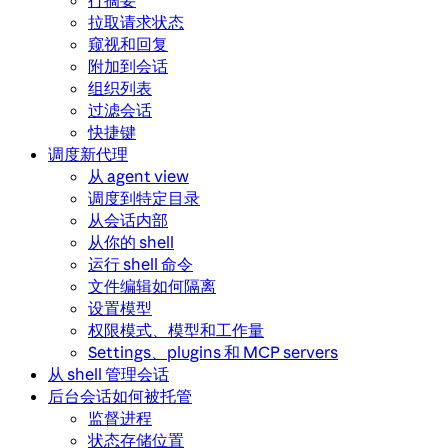
行摘要
拉取请求状态
窥视和回复
附加到会话
组织列表
过滤会话
快捷键
调度新代理
从 agent view
调度到特定目录
从会话内部
从你的 shell
运行 shell 命令
文件编辑如何隔离
设置模型
权限模式、模型和工作量
Settings、plugins 和 MCP servers
从 shell 管理会话
后台会话如何被托管
监督进程
状态存储位置