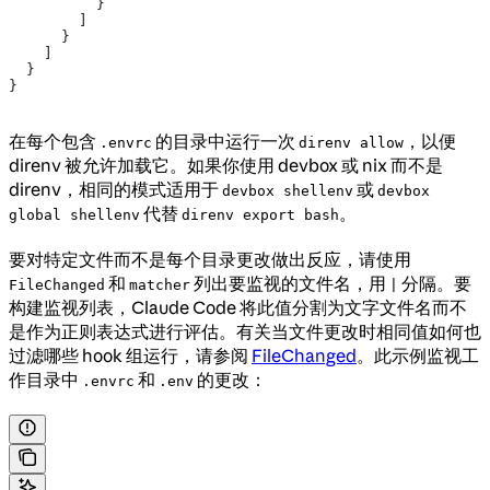
          }
        ]
      }
    ]
  }
}
在每个包含
的目录中运行一次
，以便
.envrc
direnv allow
direnv 被允许加载它。如果你使用 devbox 或 nix 而不是
direnv，相同的模式适用于
或
devbox shellenv
devbox
代替
。
global shellenv
direnv export bash
要对特定文件而不是每个目录更改做出反应，请使用
和
列出要监视的文件名，用
分隔。要
FileChanged
matcher
|
构建监视列表，Claude Code 将此值分割为文字文件名而不
是作为正则表达式进行评估。有关当文件更改时相同值如何也
过滤哪些 hook 组运行，请参阅
FileChanged
。此示例监视工
作目录中
和
的更改：
.envrc
.env