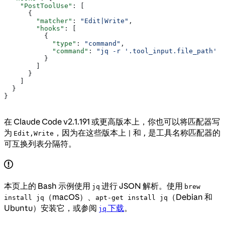
    "PostToolUse"
: [
      {
        "matcher"
: 
"Edit|Write"
,
        "hooks"
: [
          {
            "type"
: 
"command"
,
            "command"
: 
"jq -r '.tool_input.file_path' |
          }
        ]
      }
    ]
  }
}
在 Claude Code v2.1.191 或更高版本上，你也可以将匹配器写
为
，因为在这些版本上
和
是工具名称匹配器的
Edit,Write
|
,
可互换列表分隔符。
本页上的 Bash 示例使用
进行 JSON 解析。使用
jq
brew
（macOS）、
（Debian 和
install jq
apt-get install jq
Ubuntu）安装它，或参阅
下载
。
jq