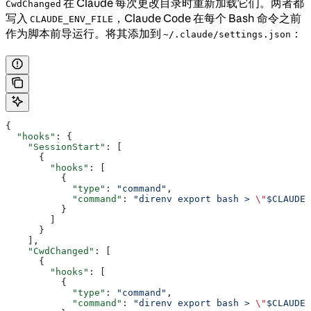
在 Claude 每次更改目录时重新加载它们。两者都
CwdChanged
写入
，Claude Code 在每个 Bash 命令之前
CLAUDE_ENV_FILE
作为脚本前导运行。将其添加到
：
~/.claude/settings.json
{
  "hooks"
: {
    "SessionStart"
: [
      {
        "hooks"
: [
          {
            "type"
: 
"command"
,
            "command"
: 
"direnv export bash > 
\"
$CLAUDE_
          }
        ]
      }
    ],
    "CwdChanged"
: [
      {
        "hooks"
: [
          {
            "type"
: 
"command"
,
            "command"
: 
"direnv export bash > 
\"
$CLAUDE_