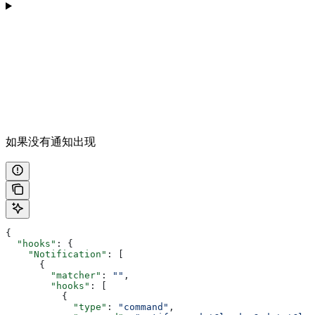
如果没有通知出现
{
  "hooks"
: {
    "Notification"
: [
      {
        "matcher"
: 
""
,
        "hooks"
: [
          {
            "type"
: 
"command"
,