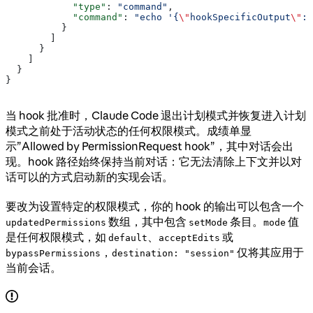
            "type"
: 
"command"
,
            "command"
: 
"echo '{
\"
hookSpecificOutput
\"
: 
          }
        ]
      }
    ]
  }
}
当 hook 批准时，Claude Code 退出计划模式并恢复进入计划
模式之前处于活动状态的任何权限模式。成绩单显
示”Allowed by PermissionRequest hook”，其中对话会出
现。hook 路径始终保持当前对话：它无法清除上下文并以对
话可以的方式启动新的实现会话。
要改为设置特定的权限模式，你的 hook 的输出可以包含一个
数组，其中包含
条目。
值
updatedPermissions
setMode
mode
是任何权限模式，如
、
或
default
acceptEdits
，
仅将其应用于
bypassPermissions
destination: "session"
当前会话。