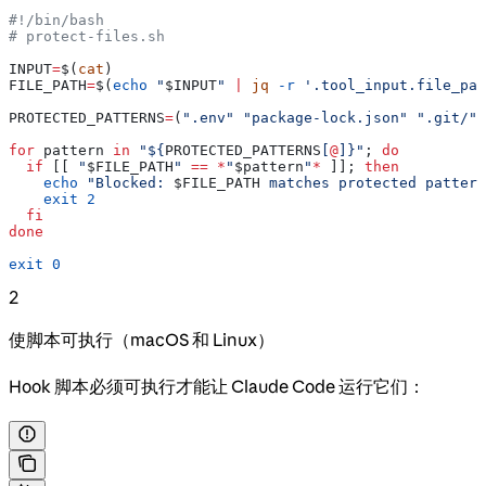
#!/bin/bash
# protect-files.sh
INPUT
=
$(
cat
)
FILE_PATH
=
$(
echo
 "
$INPUT
"
 |
 jq
 -r
 '.tool_input.file_pat
PROTECTED_PATTERNS
=
(
".env"
 "package-lock.json"
 ".git/"
)
for
 pattern
 in
 "${
PROTECTED_PATTERNS
[
@
]}"
; 
do
  if
 [[ 
"
$FILE_PATH
"
 ==
 *
"
$pattern
"
*
 ]]; 
then
    echo
 "Blocked: 
$FILE_PATH
 matches protected pattern
    exit
 2
  fi
done
exit
 0
2
使脚本可执行（macOS 和 Linux）
Hook 脚本必须可执行才能让 Claude Code 运行它们：