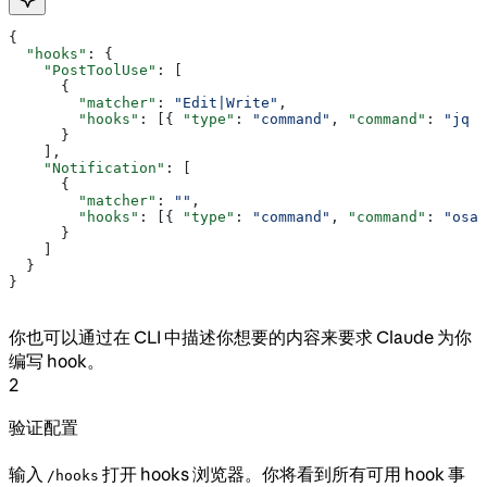
{
  "hooks"
: {
    "PostToolUse"
: [
      {
        "matcher"
: 
"Edit|Write"
,
        "hooks"
: [{ 
"type"
: 
"command"
, 
"command"
: 
"jq -
      }
    ],
    "Notification"
: [
      {
        "matcher"
: 
""
,
        "hooks"
: [{ 
"type"
: 
"command"
, 
"command"
: 
"osas
      }
    ]
  }
}
你也可以通过在 CLI 中描述你想要的内容来要求 Claude 为你
编写 hook。
2
验证配置
输入
打开 hooks 浏览器。你将看到所有可用 hook 事
/hooks