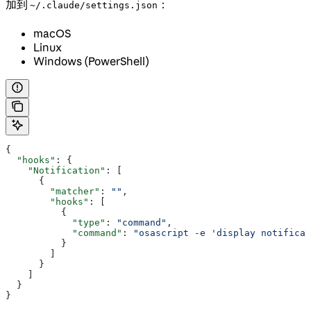
加到
：
~/.claude/settings.json
macOS
Linux
Windows (PowerShell)
{
  "hooks"
: {
    "Notification"
: [
      {
        "matcher"
: 
""
,
        "hooks"
: [
          {
            "type"
: 
"command"
,
            "command"
: 
"osascript -e 'display notificat
          }
        ]
      }
    ]
  }
}