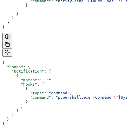
            "command"
: 
"notify-send 'Claude Code' 'Clau
          }
        ]
      }
    ]
  }
}
{
  "hooks"
: {
    "Notification"
: [
      {
        "matcher"
: 
""
,
        "hooks"
: [
          {
            "type"
: 
"command"
,
            "command"
: 
"powershell.exe -Command 
\"
[Syst
          }
        ]
      }
    ]
  }
}