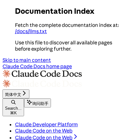
Documentation Index
Fetch the complete documentation index at:
/docs/llms.txt
Use this file to discover all available pages
before exploring further.
Skip to main content
Claude Code Docs
home page
简体中文
询问助手
Search...
⌘
K
Claude Developer Platform
Claude Code on the Web
Claude Code on the Web