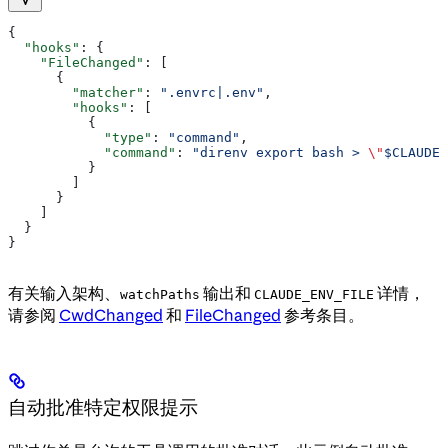
{
  "hooks"
: {
    "FileChanged"
: [
      {
        "matcher"
: 
".envrc|.env"
,
        "hooks"
: [
          {
            "type"
: 
"command"
,
            "command"
: 
"direnv export bash > 
\"
$CLAUDE_
          }
        ]
      }
    ]
  }
}
有关输入架构、
输出和
详情，
watchPaths
CLAUDE_ENV_FILE
请参阅
CwdChanged
和
FileChanged
参考条目。
自动批准特定权限提示