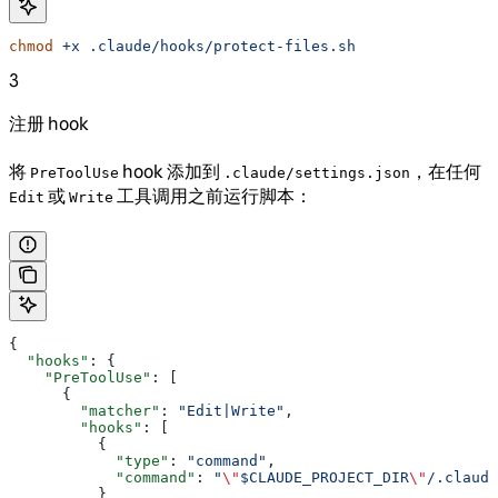
chmod
 +x
 .claude/hooks/protect-files.sh
3
注册 hook
将
hook 添加到
，在任何
PreToolUse
.claude/settings.json
或
工具调用之前运行脚本：
Edit
Write
{
  "hooks"
: {
    "PreToolUse"
: [
      {
        "matcher"
: 
"Edit|Write"
,
        "hooks"
: [
          {
            "type"
: 
"command"
,
            "command"
: 
"
\"
$CLAUDE_PROJECT_DIR
\"
/.claude
          }