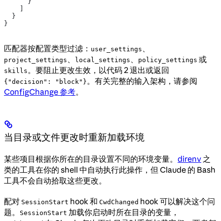
      }
    ]
  }
}
匹配器按配置类型过滤：
、
user_settings
、
、
或
project_settings
local_settings
policy_settings
。要阻止更改生效，以代码 2 退出或返回
skills
。有关完整的输入架构，请参阅
{"decision": "block"}
ConfigChange 参考
。
当目录或文件更改时重新加载环境
某些项目根据你所在的目录设置不同的环境变量。
direnv
之
类的工具在你的 shell 中自动执行此操作，但 Claude 的 Bash
工具不会自动拾取这些更改。
配对
hook 和
hook 可以解决这个问
SessionStart
CwdChanged
题。
加载你启动时所在目录的变量，
SessionStart