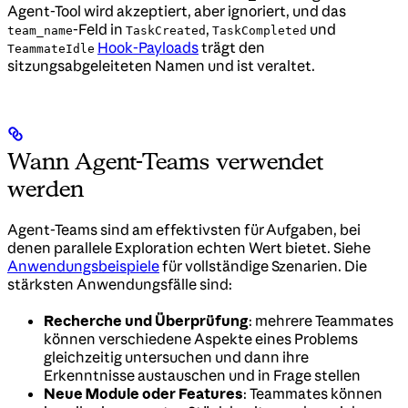
Agent-Tool wird akzeptiert, aber ignoriert, und das
-Feld in
,
und
team_name
TaskCreated
TaskCompleted
Hook-Payloads
trägt den
TeammateIdle
sitzungsabgeleiteten Namen und ist veraltet.
Wann Agent-Teams verwendet
werden
Agent-Teams sind am effektivsten für Aufgaben, bei
denen parallele Exploration echten Wert bietet. Siehe
Anwendungsbeispiele
für vollständige Szenarien. Die
stärksten Anwendungsfälle sind:
Recherche und Überprüfung
: mehrere Teammates
können verschiedene Aspekte eines Problems
gleichzeitig untersuchen und dann ihre
Erkenntnisse austauschen und in Frage stellen
Neue Module oder Features
: Teammates können