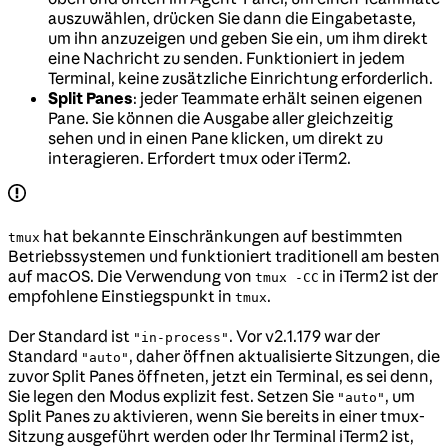
auszuwählen, drücken Sie dann die Eingabetaste,
um ihn anzuzeigen und geben Sie ein, um ihm direkt
eine Nachricht zu senden. Funktioniert in jedem
Terminal, keine zusätzliche Einrichtung erforderlich.
Split Panes
: jeder Teammate erhält seinen eigenen
Pane. Sie können die Ausgabe aller gleichzeitig
sehen und in einen Pane klicken, um direkt zu
interagieren. Erfordert tmux oder iTerm2.
hat bekannte Einschränkungen auf bestimmten
tmux
Betriebssystemen und funktioniert traditionell am besten
auf macOS. Die Verwendung von
in iTerm2 ist der
tmux -CC
empfohlene Einstiegspunkt in
.
tmux
Der Standard ist
. Vor v2.1.179 war der
"in-process"
Standard
, daher öffnen aktualisierte Sitzungen, die
"auto"
zuvor Split Panes öffneten, jetzt ein Terminal, es sei denn,
Sie legen den Modus explizit fest. Setzen Sie
, um
"auto"
Split Panes zu aktivieren, wenn Sie bereits in einer tmux-
Sitzung ausgeführt werden oder Ihr Terminal iTerm2 ist,