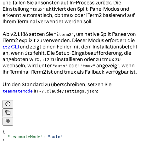
und fallen Sie ansonsten auf In-Process zurück. Die
Einstellung
aktiviert den Split-Pane-Modus und
"tmux"
erkennt automatisch, ob tmux oder iTerm2 basierend auf
Ihrem Terminal verwendet werden soll.
Ab v2.1.186 setzen Sie
, um native Split Panes von
"iterm2"
iTerm2 explizit zu verwenden. Dieser Modus erfordert die
CLI
und zeigt einen Fehler mit dem Installationsbefehl
it2
an, wenn
fehlt. Die Setup-Eingabeaufforderung, die
it2
angeboten wird,
zu installieren oder zu tmux zu
it2
wechseln, wird unter
oder
angezeigt, wenn
"auto"
"tmux"
Ihr Terminal iTerm2 ist und tmux als Fallback verfügbar ist.
Um den Standard zu überschreiben, setzen Sie
in
:
teammateMode
~/.claude/settings.json
{
  "teammateMode"
: 
"auto"