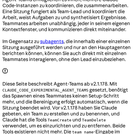
Code-Instanzen zu koordinieren, die zusammenarbeiten.
Eine Sitzung fungiert als Team-Lead und koordiniert die
Arbeit, weist Aufgaben zu und synthetisiert Ergebnisse.
Teammates arbeiten unabhängig, jeder in seinem eigenen
Kontextfenster, und kommunizieren direkt miteinander.
Im Gegensatz zu
subagents
, die innerhalb einer einzelnen
Sitzung ausgeführt werden und nur an den Hauptagenten
berichten können, können Sie auch direkt mit einzelnen
Teammates interagieren, ohne den Lead einzubeziehen.
Diese Seite beschreibt Agent-Teams ab v2.1.178. Mit
gesetzt, benötigt
CLAUDE_CODE_EXPERIMENTAL_AGENT_TEAMS
das Spawnen eines Teammates keinen Setup-Schritt
mehr, und die Bereinigung erfolgt automatisch, wenn die
Sitzung beendet wird. Vor v2.1.178 haben Sie Claude
gebeten, ein Team zu erstellen und zu benennen, und
Claude hat die Tools
und
TeamCreate
TeamDelete
verwendet, um es einzurichten und zu entfernen. Beide
Tools existieren nicht mehr. Die
-Eingabe im
team_name