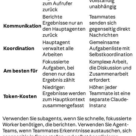
vollständig
zum Aufrufer
unabhängig
zurück
Berichte
Teammates
Ergebnisse nur an
senden sich
Kommunikation
den Hauptagenten
gegenseitig direkt
zurück
Nachrichten
Hauptagent
Gemeinsame
Koordination
verwaltet alle
Aufgabenliste mit
Arbeiten
Selbstkoordination
Fokussierte
Komplexe Arbeit,
Aufgaben, bei
die Diskussion und
Am besten für
denen nur das
Zusammenarbeit
Ergebnis zählt
erfordert
Niedriger:
Höher: jeder
Ergebnisse werden
Teammate ist eine
Token-Kosten
zum Hauptkontext
separate Claude-
zusammengefasst
Instanz
Verwenden Sie subagents, wenn Sie schnelle, fokussierte
Worker benötigen, die berichten. Verwenden Sie Agent-
Teams, wenn Teammates Erkenntnisse austauschen, sich