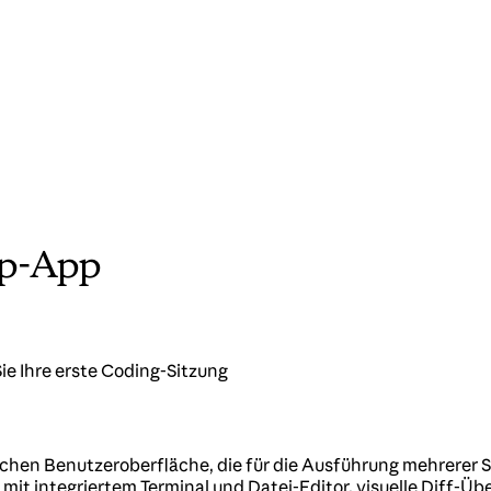
op-App
ie Ihre erste Coding-Sitzung
chen Benutzeroberfläche, die für die Ausführung mehrerer Si
t mit integriertem Terminal und Datei-Editor, visuelle Dif