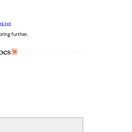
ms.txt
oring further.