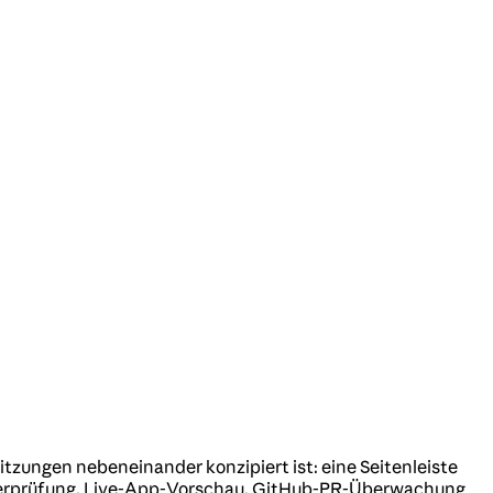
tzungen nebeneinander konzipiert ist: eine Seitenleiste
f-Überprüfung, Live-App-Vorschau, GitHub-PR-Überwachung