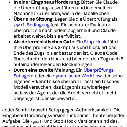
In einer Eingabeaufforderung
: Bitten Sie Claude,
die Überprüfung auszuführen und in derselben
Nachricht zu iterieren, wie in der Tabelle oben.
Über eine Sitzung
: Legen Sie die Überprüfung als
-Bedingung
fest. Ein separater Evaluator
/goal
überprüft sie nach jedem Zug erneut und Claude
arbeitet weiter, bis sie erfüllt ist.
Als deterministisches Gate
: Ein
Stop-Hook
führt
Ihre Überprüfung als Skript aus und blockiert das
Ende des Zugs, bis er bestanden ist. Claude Code
überschreibt den Hook und beendet den Zug nach 8
aufeinanderfolgenden Blockierungen.
Durch eine zweite Meinung
: Ein
Überprüfungs-
Subagent
oder ein
dynamischer Workflow
, der seine
eigenen Erkenntnisse überprüft, lässt ein frisches
Modell versuchen, das Ergebnis zu widerlegen,
sodass der Agent, der die Arbeit verrichtet, nicht
derjenige ist, der sie bewertet.
Jeder Schritt tauscht Setup gegen Aufmerksamkeit. Die
Eingabeaufforderungsversion funktioniert heute bei jeder
Aufgabe. Die
- und Stop-Hook-Versionen sind das,
/goal
was einen unbeaufsichtigten Lauf ermöglicht, um korrekt