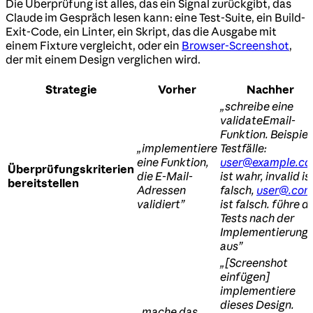
Die Überprüfung ist alles, das ein Signal zurückgibt, das
Claude im Gespräch lesen kann: eine Test-Suite, ein Build-
Exit-Code, ein Linter, ein Skript, das die Ausgabe mit
einem Fixture vergleicht, oder ein
Browser-Screenshot
,
der mit einem Design verglichen wird.
Strategie
Vorher
Nachher
„schreibe eine
validateEmail-
Funktion. Beispiel
„implementiere
Testfälle:
eine Funktion,
user@example.c
Überprüfungskriterien
die E-Mail-
ist wahr, invalid is
bereitstellen
Adressen
falsch,
user@.co
validiert”
ist falsch. führe d
Tests nach der
Implementierung
aus”
„[Screenshot
einfügen]
implementiere
dieses Design.
„mache das