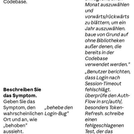
Codebase.
Monat auszuwählen
und
vorwärts/rückwärts
zu blättern, um ein
Jahr auszuwählen.
baue von Grund auf
ohne Bibliotheken
außer denen, die
bereits in der
Codebase
verwendet werden.”
„Benutzer berichten,
dass Login nach
Session-Timeout
Beschreiben Sie
fehlschlägt.
das Symptom.
überprüfe den Auth-
Geben Sie das
Flow in src/auth/,
Symptom, den
„behebe den
besonders Token-
wahrscheinlichen
Login-Bug”
Refresh. schreibe
Ort und an, wie
einen
„behoben”
fehlgeschlagenen
aussieht.
Test, der das