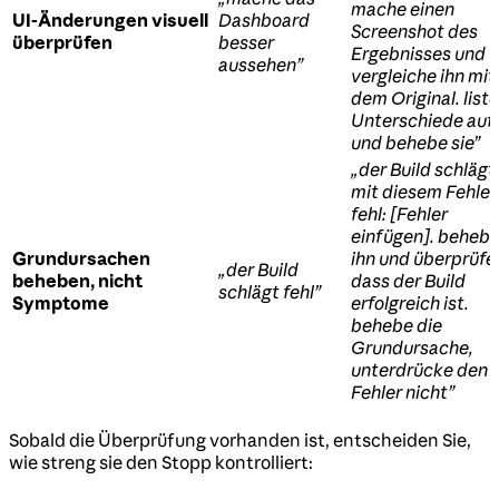
mache einen
UI-Änderungen visuell
Dashboard
Screenshot des
überprüfen
besser
Ergebnisses und
aussehen”
vergleiche ihn mit
dem Original. liste
Unterschiede auf
und behebe sie”
„der Build schlägt
mit diesem Fehler
fehl: [Fehler
einfügen]. beheb
Grundursachen
ihn und überprüfe
„der Build
beheben, nicht
dass der Build
schlägt fehl”
Symptome
erfolgreich ist.
behebe die
Grundursache,
unterdrücke den
Fehler nicht”
Sobald die Überprüfung vorhanden ist, entscheiden Sie,
wie streng sie den Stopp kontrolliert: