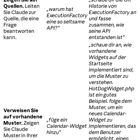
Quellen.
Leiten
Historie von
„warum hat
Sie Claude zur
ExecutionFactory an
ExecutionFactory
Quelle, die eine
und fasse
eine so seltsame
Frage
zusammen, wie
API?”
beantworten
seine API
kann.
entstanden ist”
„schaue dir an, wie
vorhandene
Widgets auf der
Startseite
implementiert sind,
um die Muster zu
verstehen.
HotDogWidget.php
ist ein gutes
Beispiel. folge dem
Muster, um ein
Verweisen Sie
neues Calendar-
auf vorhandene
„füge ein
Widget zu
Muster.
Zeigen
Calendar-Widget
implementieren, das
Sie Claude
hinzu”
dem Benutzer
Muster in Ihrer
ermöglicht, einen