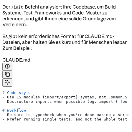
Der
-Befehl analysiert Ihre Codebase, um Build-
/init
Systeme, Test-Frameworks und Code-Muster zu
erkennen, und gibt Ihnen eine solide Grundlage zum
Verfeinern.
Es gibt kein erforderliches Format für CLAUDE.md-
Dateien, aber halten Sie es kurz und für Menschen lesbar.
Zum Beispiel:
CLAUDE.md
# Code style
-
 Use ES modules (import/export) syntax, not CommonJS (
-
 Destructure imports when possible (eg. import { foo }
# Workflow
-
 Be sure to typecheck when you're done making a series
-
 Prefer running single tests, and not the whole test s