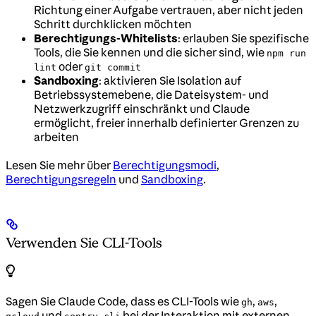
Richtung einer Aufgabe vertrauen, aber nicht jeden
Schritt durchklicken möchten
Berechtigungs-Whitelists
: erlauben Sie spezifische
Tools, die Sie kennen und die sicher sind, wie
npm run
oder
lint
git commit
Sandboxing
: aktivieren Sie Isolation auf
Betriebssystemebene, die Dateisystem- und
Netzwerkzugriff einschränkt und Claude
ermöglicht, freier innerhalb definierter Grenzen zu
arbeiten
Lesen Sie mehr über
Berechtigungsmodi
,
Berechtigungsregeln
und
Sandboxing
.
Verwenden Sie CLI-Tools
Sagen Sie Claude Code, dass es CLI-Tools wie
,
,
gh
aws
und
bei der Interaktion mit externen