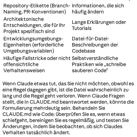
Repository-Etikette (Branch-
Informationen, die sich
Naming, PR-Konventionen)
häufig ändern
Architektonische
Lange Erklärungen oder
Entscheidungen, die für Ihr
Tutorials
Projekt spezifisch sind
Entwicklungsumgebungs-
Datei-für-Datei-
Eigenheiten (erforderliche
Beschreibungen der
Umgebungsvariablen)
Codebase
Häufige Fallstricke oder nicht
Selbstverständliche
offensichtliche
Praktiken wie „schreibe
Verhaltensweisen
sauberen Code”
Wenn Claude etwas tut, das Sie nicht möchten, obwohl es
eine Regel dagegen gibt, ist die Datei wahrscheinlich zu
lang und die Regel geht verloren. Wenn Claude Fragen
stellt, die in CLAUDE.md beantwortet werden, könnte die
Formulierung mehrdeutig sein. Behandeln Sie
CLAUDE.md wie Code: überprüfen Sie es, wenn etwas
schiefgeht, bereinigen Sie es regelmäßig, und testen Sie
Änderungen, indem Sie beobachten, ob sich Claudes
Verhalten tatsächlich ändert.