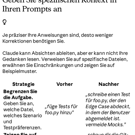
Ihren Prompts an
Je präziser Ihre Anweisungen sind, desto weniger
Korrektionen benötigen Sie.
Claude kann Absichten ableiten, aber er kann nicht Ihre
Gedanken lesen. Verweisen Sie auf spezifische Dateien,
erwähnen Sie Einschränkungen und zeigen Sie auf
Beispielmuster.
Strategie
Vorher
Nachher
Begrenzen Sie
„schreibe einen Test
die Aufgabe.
für foo.py, der den
Geben Sie an,
„füge Tests für
Edge Case abdeckt,
welche Datei,
foo.py hinzu”
in dem der Benutzer
welches Szenario
abgemeldet ist.
und
vermeide Mocks.”
Testpräferenzen.
Zeigen Sie auf
„schaue dir die Git-