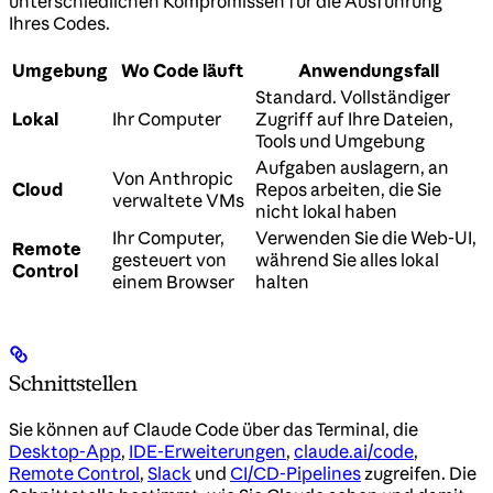
unterschiedlichen Kompromissen für die Ausführung
Ihres Codes.
Umgebung
Wo Code läuft
Anwendungsfall
Standard. Vollständiger
Lokal
Ihr Computer
Zugriff auf Ihre Dateien,
Tools und Umgebung
Aufgaben auslagern, an
Von Anthropic
Cloud
Repos arbeiten, die Sie
verwaltete VMs
nicht lokal haben
Ihr Computer,
Verwenden Sie die Web-UI,
Remote
gesteuert von
während Sie alles lokal
Control
einem Browser
halten
Schnittstellen
Sie können auf Claude Code über das Terminal, die
Desktop-App
,
IDE-Erweiterungen
,
claude.ai/code
,
Remote Control
,
Slack
und
CI/CD-Pipelines
zugreifen. Die