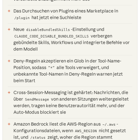
Das Durchsuchen von Plugins eines Marketplace in
hat jetzt eine Suchleiste
/plugin
Neue
-Einstellung und
disableBundledSkills
verbergen
CLAUDE_CODE_DISABLE_BUNDLED_SKILLS
gebündelte Skills, Workflows und integrierte Befehle vor
dem Modell
Deny-Regeln akzeptieren ein Glob in der Tool-Name-
Position, sodass
alle Tools verweigert, und
”*”
unbekannte Tool-Namen in Deny-Regeln warnen jetzt
beim Start
Cross-Session-Messaging ist gehärtet: Nachrichten, die
über
von anderen Sitzungen weitergeleitet
SendMessage
werden, tragen keine Benutzerautorität mehr, und der
Auto-Modus blockiert sie
Amazon Bedrock liest die AWS-Region aus
-
~/.aws
Konfigurationsdateien, wenn
nicht gesetzt
AWS_REGION
ist, und
zeigt, woher die Region stammt
/status