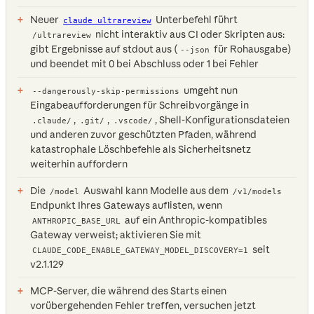
Neuer
Unterbefehl führt
claude ultrareview
nicht interaktiv aus CI oder Skripten aus:
/ultrareview
gibt Ergebnisse auf stdout aus (
für Rohausgabe)
--json
und beendet mit 0 bei Abschluss oder 1 bei Fehler
umgeht nun
--dangerously-skip-permissions
Eingabeaufforderungen für Schreibvorgänge in
,
,
, Shell-Konfigurationsdateien
.claude/
.git/
.vscode/
und anderen zuvor geschützten Pfaden, während
katastrophale Löschbefehle als Sicherheitsnetz
weiterhin auffordern
Die
Auswahl kann Modelle aus dem
/model
/v1/models
Endpunkt Ihres Gateways auflisten, wenn
auf ein Anthropic-kompatibles
ANTHROPIC_BASE_URL
Gateway verweist; aktivieren Sie mit
seit
CLAUDE_CODE_ENABLE_GATEWAY_MODEL_DISCOVERY=1
v2.1.129
MCP-Server, die während des Starts einen
vorübergehenden Fehler treffen, versuchen jetzt