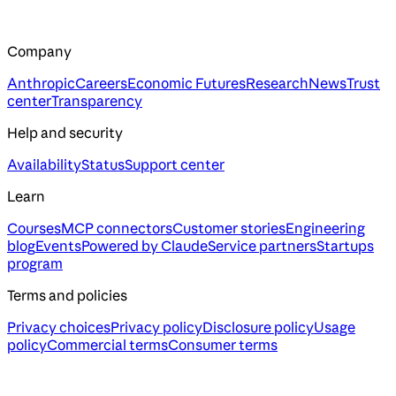
Company
Anthropic
Careers
Economic Futures
Research
News
Trust
center
Transparency
Help and security
Availability
Status
Support center
Learn
Courses
MCP connectors
Customer stories
Engineering
blog
Events
Powered by Claude
Service partners
Startups
program
Terms and policies
Privacy choices
Privacy policy
Disclosure policy
Usage
policy
Commercial terms
Consumer terms
Assistant