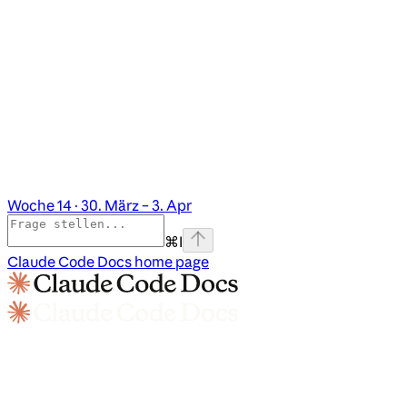
Woche 14 · 30. März – 3. Apr
⌘
I
Claude Code Docs
home page