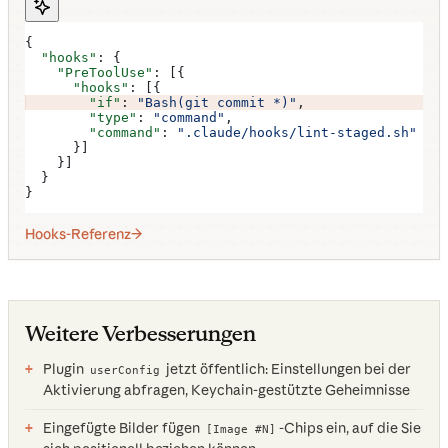
{
  "hooks"
: {
    "PreToolUse"
: [{
      "hooks"
: [{
        "if"
: 
"Bash(git commit *)"
,
        "type"
: 
"command"
,
        "command"
: 
".claude/hooks/lint-staged.sh"
      }]
    }]
  }
}
Hooks-Referenz
Weitere Verbesserungen
Plugin
jetzt öffentlich: Einstellungen bei der
userConfig
Aktivierung abfragen, Keychain-gestützte Geheimnisse
Eingefügte Bilder fügen
-Chips ein, auf die Sie
[Image #N]