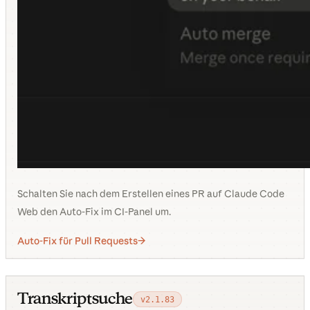
Schalten Sie nach dem Erstellen eines PR auf Claude Code
Web den Auto-Fix im CI-Panel um.
Auto-Fix für Pull Requests
Transkriptsuche
v2.1.83