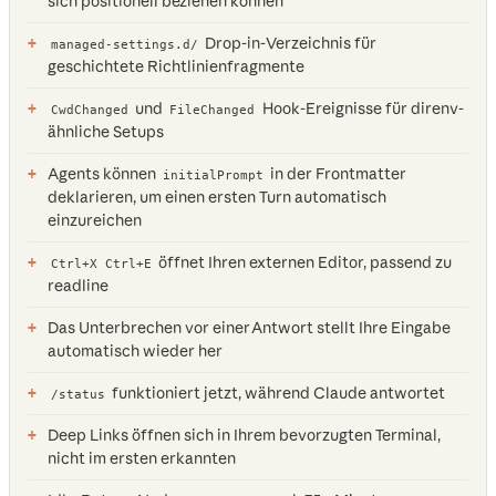
sich positionell beziehen können
Drop-in-Verzeichnis für
managed-settings.d/
geschichtete Richtlinienfragmente
und
Hook-Ereignisse für direnv-
CwdChanged
FileChanged
ähnliche Setups
Agents können
in der Frontmatter
initialPrompt
deklarieren, um einen ersten Turn automatisch
einzureichen
öffnet Ihren externen Editor, passend zu
Ctrl+X Ctrl+E
readline
Das Unterbrechen vor einer Antwort stellt Ihre Eingabe
automatisch wieder her
funktioniert jetzt, während Claude antwortet
/status
Deep Links öffnen sich in Ihrem bevorzugten Terminal,
nicht im ersten erkannten