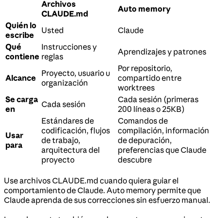
Archivos
Auto memory
CLAUDE.md
Quién lo
Usted
Claude
escribe
Qué
Instrucciones y
Aprendizajes y patrones
contiene
reglas
Por repositorio,
Proyecto, usuario u
Alcance
compartido entre
organización
worktrees
Se carga
Cada sesión (primeras
Cada sesión
en
200 líneas o 25KB)
Estándares de
Comandos de
codificación, flujos
compilación, información
Usar
de trabajo,
de depuración,
para
arquitectura del
preferencias que Claude
proyecto
descubre
Use archivos CLAUDE.md cuando quiera guiar el
comportamiento de Claude. Auto memory permite que
Claude aprenda de sus correcciones sin esfuerzo manual.