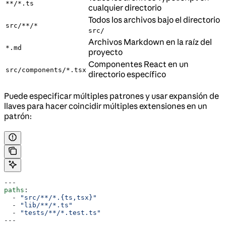
**/*.ts
cualquier directorio
Todos los archivos bajo el directorio
src/**/*
src/
Archivos Markdown en la raíz del
*.md
proyecto
Componentes React en un
src/components/*.tsx
directorio específico
Puede especificar múltiples patrones y usar expansión de
llaves para hacer coincidir múltiples extensiones en un
patrón:
---
paths
:
  - 
"src/**/*.{ts,tsx}"
  - 
"lib/**/*.ts"
  - 
"tests/**/*.test.ts"
---