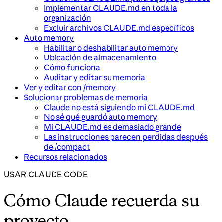
Implementar CLAUDE.md en toda la
organización
Excluir archivos CLAUDE.md específicos
Auto memory
Habilitar o deshabilitar auto memory
Ubicación de almacenamiento
Cómo funciona
Auditar y editar su memoria
Ver y editar con /memory
Solucionar problemas de memoria
Claude no está siguiendo mi CLAUDE.md
No sé qué guardó auto memory
Mi CLAUDE.md es demasiado grande
Las instrucciones parecen perdidas después
de /compact
Recursos relacionados
USAR CLAUDE CODE
Cómo Claude recuerda su
proyecto