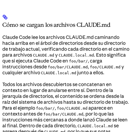
Cómo se cargan los archivos CLAUDE.md
Claude Code lee los archivos CLAUDE.md caminando
hacia arriba en el árbol de directorios desde su directorio
de trabajo actual, verificando cada directorio en el camino
para archivos
y
. Esto significa
CLAUDE.md
CLAUDE.local.md
que si ejecuta Claude Code en
, carga
foo/bar/
instrucciones desde
,
y
foo/bar/CLAUDE.md
foo/CLAUDE.md
cualquier archivo
junto a ellos.
CLAUDE.local.md
Todos los archivos descubiertos se concatenan en
contexto en lugar de anularse entre sí. Dentro de la
jerarquía de directorios, el contenido se ordena desde la
raíz del sistema de archivos hasta su directorio de trabajo.
Para el ejemplo
,
aparece en
foo/bar/
foo/CLAUDE.md
contexto antes de
, por lo que las
foo/bar/CLAUDE.md
instrucciones más cercanas a donde lanzó Claude se leen
al final. Dentro de cada directorio,
se
CLAUDE.local.md
agrega después de
, por lo que sus notas
CLAUDE.md