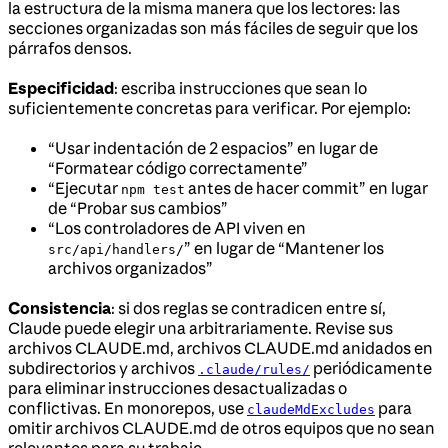
la estructura de la misma manera que los lectores: las
secciones organizadas son más fáciles de seguir que los
párrafos densos.
Especificidad
: escriba instrucciones que sean lo
suficientemente concretas para verificar. Por ejemplo:
“Usar indentación de 2 espacios” en lugar de
“Formatear código correctamente”
“Ejecutar
antes de hacer commit” en lugar
npm test
de “Probar sus cambios”
“Los controladores de API viven en
” en lugar de “Mantener los
src/api/handlers/
archivos organizados”
Consistencia
: si dos reglas se contradicen entre sí,
Claude puede elegir una arbitrariamente. Revise sus
archivos CLAUDE.md, archivos CLAUDE.md anidados en
subdirectorios y archivos
periódicamente
.claude/rules/
para eliminar instrucciones desactualizadas o
conflictivas. En monorepos, use
para
claudeMdExcludes
omitir archivos CLAUDE.md de otros equipos que no sean
relevantes para su trabajo.