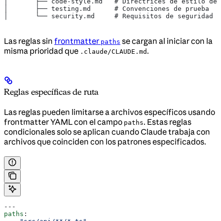
│       ├── code-style.md   # Directrices de estilo de 
│       ├── testing.md      # Convenciones de prueba
│       └── security.md     # Requisitos de seguridad
Las reglas sin
frontmatter
se cargan al iniciar con la
paths
misma prioridad que
.
.claude/CLAUDE.md
Reglas específicas de ruta
Las reglas pueden limitarse a archivos específicos usando
frontmatter YAML con el campo
. Estas reglas
paths
condicionales solo se aplican cuando Claude trabaja con
archivos que coinciden con los patrones especificados.
---
paths
: