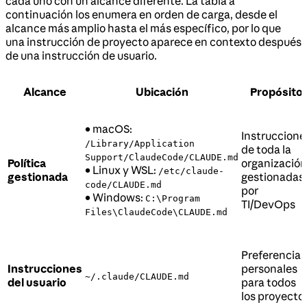
cada uno con un alcance diferente. La tabla a
continuación los enumera en orden de carga, desde el
alcance más amplio hasta el más específico, por lo que
una instrucción de proyecto aparece en contexto después
de una instrucción de usuario.
Alcance
Ubicación
Propósito
• macOS:
Instruccione
/Library/Application
de toda la
Support/ClaudeCode/CLAUDE.md
Política
organización
• Linux y WSL:
/etc/claude-
gestionada
gestionadas
code/CLAUDE.md
por
• Windows:
C:\Program
TI/DevOps
Files\ClaudeCode\CLAUDE.md
Preferencias
Instrucciones
personales
~/.claude/CLAUDE.md
del usuario
para todos
los proyecto