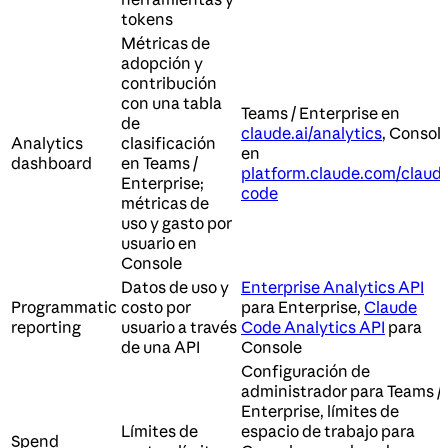
tokens
Métricas de
adopción y
contribución
con una tabla
Teams / Enterprise en
de
claude.ai/analytics
, Consol
Analytics
clasificación
en
dashboard
en Teams /
platform.claude.com/claud
Enterprise;
code
métricas de
uso y gasto por
usuario en
Console
Datos de uso y
Enterprise Analytics API
Programmatic
costo por
para Enterprise,
Claude
reporting
usuario a través
Code Analytics API
para
de una API
Console
Configuración de
administrador para Teams /
Enterprise, límites de
Límites de
espacio de trabajo para
Spend