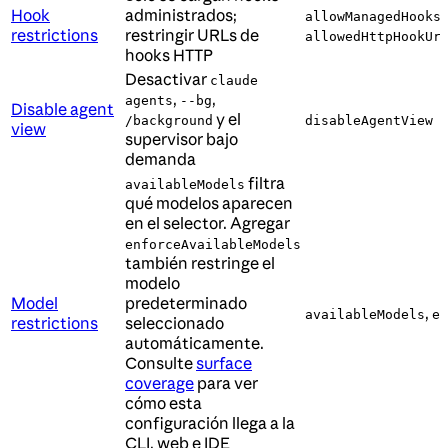
Hook
administrados;
allowManagedHooks
restrictions
restringir URLs de
allowedHttpHookUr
hooks HTTP
Desactivar
claude
,
,
agents
--bg
Disable agent
y el
/background
disableAgentView
view
supervisor bajo
demanda
filtra
availableModels
qué modelos aparecen
en el selector. Agregar
enforceAvailableModels
también restringe el
modelo
Model
predeterminado
,
availableModels
en
restrictions
seleccionado
automáticamente.
Consulte
surface
coverage
para ver
cómo esta
configuración llega a la
CLI, web e IDE