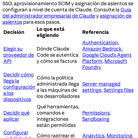
SSO, aprovisionamiento SCIM y asignación de asientos se
configuran a nivel de cuenta de Claude. Consulte la
Guía
del administrador empresarial de Claude
y
asignación de
asientos
para esos pasos.
Lo que está
Decisión
Referencia
eligiendo
Authentication
,
Elegir su
Dónde Claude
Amazon Bedrock
,
proveedor de
Code se autentica
Google Cloud’s Agent
API
y cómo se factura
Platform
,
Microsoft
Foundry
Decidir cómo
Cómo la política
llega la
administrada llega
Server-managed
configuración
a las máquinas de
settings
,
Settings files
a los
los desarrolladores
dispositivos
Qué herramientas,
Decidir qué
comandos e
Permissions
,
aplicar
integraciones
Sandboxing
están permitidas
Configurar
Cómo rastrear el
Analytics
,
Monitoring
,