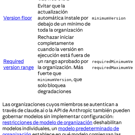
Evitar que la
actualización
Version floor
automática instale por
minimumVersion
debajo de un mínimo de
toda la organización
Rechazar iniciar
completamente
cuando la versión en
ejecución está fuera de
Required
un rango aprobado por
requiredMinimumVe
version range
la organización. Más
requiredMaximumVe
fuerte que
, que
minimumVersion
solo bloquea
degradaciones
Las organizaciones cuyos miembros se autentican a
través de claude.ai o la API de Anthropic también pueden
gobernar modelos sin implementar configuración:
restricciones de modelo de organización
deshabilitan
modelos individuales, un
modelo predeterminado de
organización
establece en qué modelo comienzan las