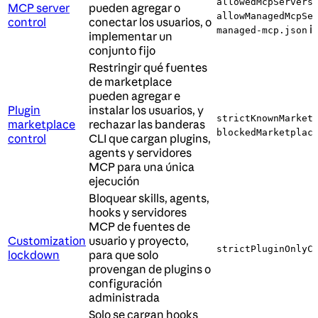
,
allowedMcpServers
MCP server
pueden agregar o
allowManagedMcpSe
control
conectar los usuarios, o
i
managed-mcp.json
implementar un
conjunto fijo
Restringir qué fuentes
de marketplace
pueden agregar e
Plugin
instalar los usuarios, y
strictKnownMarket
marketplace
rechazar las banderas
blockedMarketplac
control
CLI que cargan plugins,
agents y servidores
MCP para una única
ejecución
Bloquear skills, agents,
hooks y servidores
MCP de fuentes de
Customization
usuario y proyecto,
strictPluginOnlyC
lockdown
para que solo
provengan de plugins o
configuración
administrada
Solo se cargan hooks