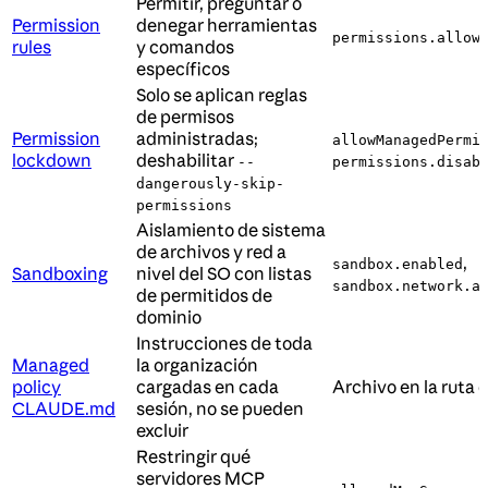
Permitir, preguntar o
Permission
denegar herramientas
,
permissions.allow
rules
y comandos
específicos
Solo se aplican reglas
de permisos
Permission
administradas;
allowManagedPermi
lockdown
deshabilitar
--
permissions.disab
dangerously-skip-
permissions
Aislamiento de sistema
de archivos y red a
,
sandbox.enabled
Sandboxing
nivel del SO con listas
sandbox.network.a
de permitidos de
dominio
Instrucciones de toda
Managed
la organización
policy
cargadas en cada
Archivo en la ruta 
CLAUDE.md
sesión, no se pueden
excluir
Restringir qué
servidores MCP