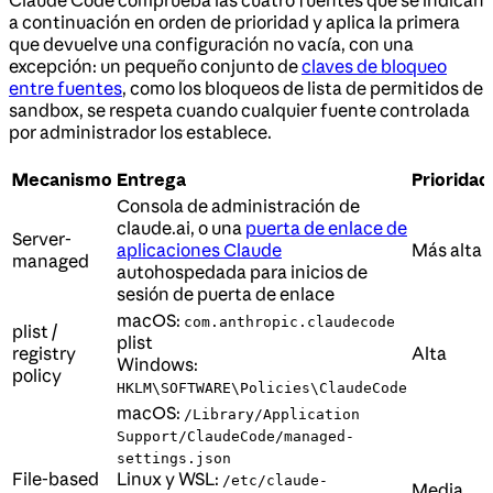
Claude Code comprueba las cuatro fuentes que se indican
a continuación en orden de prioridad y aplica la primera
que devuelve una configuración no vacía, con una
excepción: un pequeño conjunto de
claves de bloqueo
entre fuentes
, como los bloqueos de lista de permitidos de
sandbox, se respeta cuando cualquier fuente controlada
por administrador los establece.
Mecanismo
Entrega
Prioridad
Consola de administración de
claude.ai, o una
puerta de enlace de
Server-
aplicaciones Claude
Más alta
managed
autohospedada para inicios de
sesión de puerta de enlace
macOS:
com.anthropic.claudecode
plist /
plist
registry
Alta
Windows:
policy
HKLM\SOFTWARE\Policies\ClaudeCode
macOS:
/Library/Application
Support/ClaudeCode/managed-
settings.json
File-based
Linux y WSL:
/etc/claude-
Media