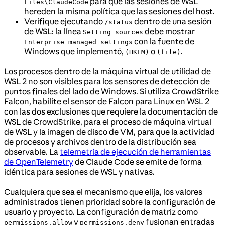
para que las sesiones de WSL
Files\ClaudeCode
hereden la misma política que las sesiones del host.
Verifique ejecutando
dentro de una sesión
/status
de WSL: la línea
debe mostrar
Setting sources
con la fuente de
Enterprise managed settings
Windows que implementó,
o
.
(HKLM)
(file)
Los procesos dentro de la máquina virtual de utilidad de
WSL 2 no son visibles para los sensores de detección de
puntos finales del lado de Windows. Si utiliza CrowdStrike
Falcon, habilite el sensor de Falcon para Linux en WSL 2
con las dos exclusiones que requiere la documentación de
WSL de CrowdStrike, para el proceso de máquina virtual
de WSL y la imagen de disco de VM, para que la actividad
de procesos y archivos dentro de la distribución sea
observable. La
telemetría de ejecución de herramientas
de OpenTelemetry
de Claude Code se emite de forma
idéntica para sesiones de WSL y nativas.
Cualquiera que sea el mecanismo que elija, los valores
administrados tienen prioridad sobre la configuración de
usuario y proyecto. La configuración de matriz como
y
fusionan entradas
permissions.allow
permissions.deny