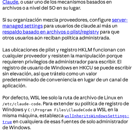
Claude
, o usar uno de los mecanismos basados en
archivos o a nivel del SO en su lugar.
Si su organización mezcla proveedores, configure
server-
managed settings
para usuarios de claude.ai más un
respaldo basado en archivos o plist/registry
para que
otros usuarios aún reciban política administrada.
Las ubicaciones de plist y registro HKLM funcionan con
cualquier proveedor y resisten la manipulación porque
requieren privilegios de administrador para escribir. El
registro de usuario de Windows en HKCU se puede escribir
sin elevación, así que trátelo como un valor
predeterminado de conveniencia en lugar de un canal de
aplicación.
Por defecto, WSL lee solo la ruta de archivo de Linux en
. Para extender su política de registro de
/etc/claude-code
Windows y
a WSL en la
C:\Program Files\ClaudeCode
misma máquina, establezca
wslInheritsWindowsSettings:
en cualquiera de esas fuentes de solo administrador
true
de Windows.