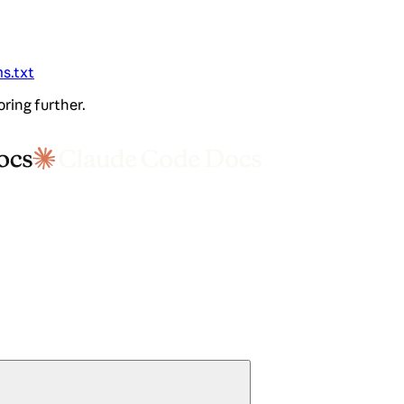
ms.txt
oring further.