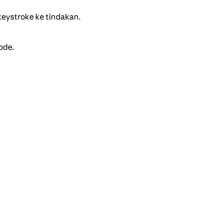
keystroke ke tindakan.
ode.