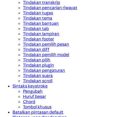
Tindakan transkrip
Tindakan pencarian riwayat
Tindakan tugas
Tindakan tema
Tindakan bantuan
Tindakan tab
Tindakan lampiran
Tindakan footer
Tindakan pemilih pesan
Tindakan diff
Tindakan pemilih model
Tindakan pilih
Tindakan plugin
Tindakan pengaturan
Tindakan suara
Tindakan scroll
Sintaks keystroke
Pengubah
Huruf besar
Chord
Tombol khusus
Batalkan pintasan default