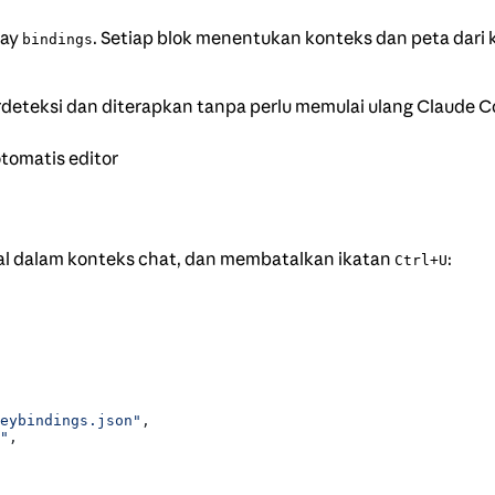
ray
. Setiap blok menentukan konteks dan peta dari 
bindings
rdeteksi dan diterapkan tanpa perlu memulai ulang Claude C
tomatis editor
l dalam konteks chat, dan membatalkan ikatan
:
Ctrl+U
eybindings.json"
,
"
,