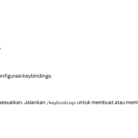
d
nfigurasi keybindings.
sesuaikan. Jalankan
untuk membuat atau membu
/keybindings