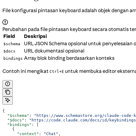
File konfigurasi pintasan keyboard adalah objek dengan ar
Perubahan pada file pintasan keyboard secara otomatis te
Field
Deskripsi
URL JSON Schema opsional untuk penyelesaian o
$schema
URL dokumentasi opsional
$docs
Array blok binding berdasarkan konteks
bindings
Contoh ini mengikat
untuk membuka editor eksterna
Ctrl+E
{
  "$schema"
: 
"https://www.schemastore.org/claude-code-k
  "$docs"
: 
"https://code.claude.com/docs/id/keybindings
  "bindings"
: [
    {
      "context"
: 
"Chat"
,