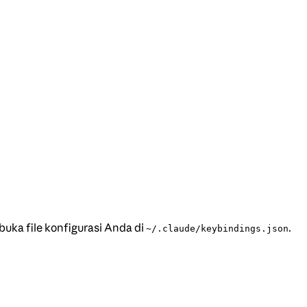
ka file konfigurasi Anda di
.
~/.claude/keybindings.json