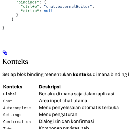
      "bindings"
: {
        "ctrl+e"
: 
"chat:externalEditor"
,
        "ctrl+u"
: 
null
      }
    }
  ]
}
Konteks
Setiap blok binding menentukan
konteks
di mana binding 
Konteks
Deskripsi
Berlaku di mana saja dalam aplikasi
Global
Area input chat utama
Chat
Menu penyelesaian otomatis terbuka
Autocomplete
Menu pengaturan
Settings
Dialog izin dan konfirmasi
Confirmation
Komponen navigasi tab
Tabs