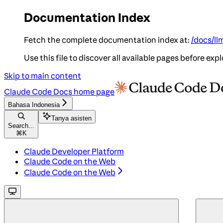
Documentation Index
Fetch the complete documentation index at:
/docs/ll
Use this file to discover all available pages before expl
Skip to main content
Claude Code Docs
home page
Bahasa Indonesia
Tanya asisten
Search...
⌘
K
Claude Developer Platform
Claude Code on the Web
Claude Code on the Web