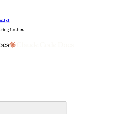
ms.txt
oring further.