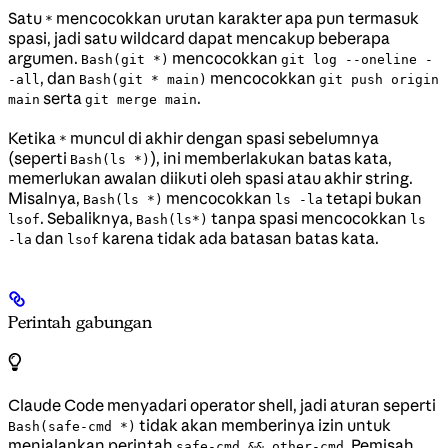
Satu
mencocokkan urutan karakter apa pun termasuk
*
spasi, jadi satu wildcard dapat mencakup beberapa
argumen.
mencocokkan
Bash(git *)
git log --oneline -
, dan
mencocokkan
-all
Bash(git * main)
git push origin
serta
.
main
git merge main
Ketika
muncul di akhir dengan spasi sebelumnya
*
(seperti
), ini memberlakukan batas kata,
Bash(ls *)
memerlukan awalan diikuti oleh spasi atau akhir string.
Misalnya,
mencocokkan
tetapi bukan
Bash(ls *)
ls -la
. Sebaliknya,
tanpa spasi mencocokkan
lsof
Bash(ls*)
ls
dan
karena tidak ada batasan batas kata.
-la
lsof
Perintah gabungan
Claude Code menyadari operator shell, jadi aturan seperti
tidak akan memberinya izin untuk
Bash(safe-cmd *)
menjalankan perintah
. Pemisah
safe-cmd && other-cmd