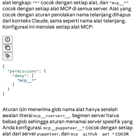
alat lengkap:
cocok dengan setiap alat, dan
"*"
"mcp__*"
cocok dengan setiap alat MCP di semua server. Alat yang
cocok dengan aturan penolakan nama telanjang dihapus
dari konteks Claude, sama seperti nama alat telanjang.
Konfigurasi ini menolak setiap alat MCP:
{
  "permissions"
: {
    "deny"
: [
      "mcp__*"
    ]
  }
}
Aturan izin menerima glob nama alat hanya setelah
awalan literal
. Segmen server harus
mcp__<server>__
bebas glob sehingga aturan menamai server spesifik yang
Anda konfigurasi.
cocok dengan setiap
mcp__puppeteer__*
alat dari server
, dan
cocok
puppeteer
mcp__github__get_*