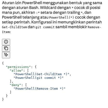
Aturan izin PowerShell menggunakan bentuk yang sama
dengan aturan Bash. Wildcard dengan
cocok di posisi
*
mana pun, akhiran
setara dengan trailing
, dan
:*
*
PowerShell telanjang atau
cocok dengan
PowerShell(*)
setiap perintah. Konfigurasi ini memungkinkan perintah
dan
sambil memblokir
Get-ChildItem
git commit
Remove-
:
Item
{
  "permissions"
: {
    "allow"
: [
      "PowerShell(Get-ChildItem *)"
,
      "PowerShell(git commit *)"
    ],
    "deny"
: [
      "PowerShell(Remove-Item *)"
    ]
  }
}