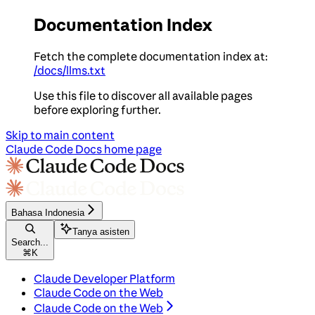
Documentation Index
Fetch the complete documentation index at:
/docs/llms.txt
Use this file to discover all available pages
before exploring further.
Skip to main content
Claude Code Docs
home page
Bahasa Indonesia
Tanya asisten
Search...
⌘
K
Claude Developer Platform
Claude Code on the Web
Claude Code on the Web