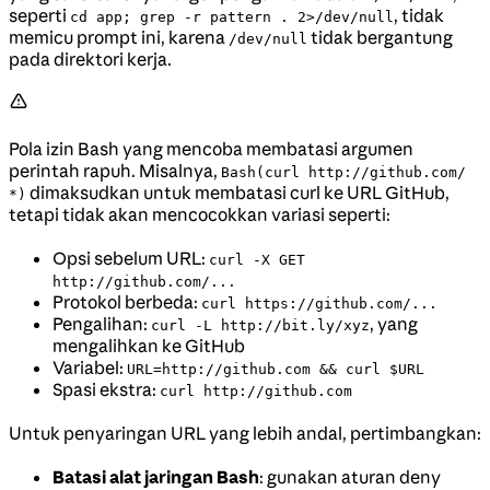
seperti
, tidak
cd app; grep -r pattern . 2>/dev/null
memicu prompt ini, karena
tidak bergantung
/dev/null
pada direktori kerja.
Pola izin Bash yang mencoba membatasi argumen
perintah rapuh. Misalnya,
Bash(curl http://github.com/
dimaksudkan untuk membatasi curl ke URL GitHub,
*)
tetapi tidak akan mencocokkan variasi seperti:
Opsi sebelum URL:
curl -X GET
http://github.com/...
Protokol berbeda:
curl https://github.com/...
Pengalihan:
, yang
curl -L http://bit.ly/xyz
mengalihkan ke GitHub
Variabel:
URL=http://github.com && curl $URL
Spasi ekstra:
curl http://github.com
Untuk penyaringan URL yang lebih andal, pertimbangkan:
Batasi alat jaringan Bash
: gunakan aturan deny