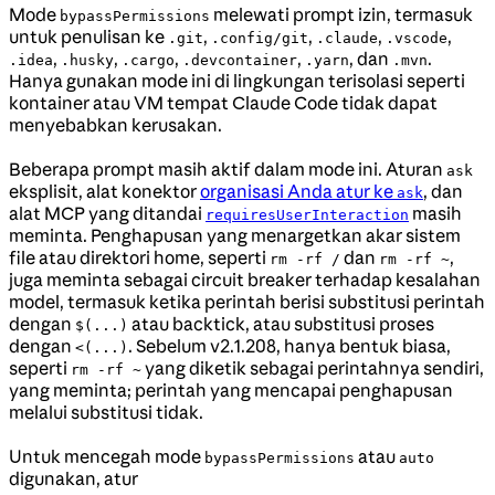
Mode
melewati prompt izin, termasuk
bypassPermissions
untuk penulisan ke
,
,
,
,
.git
.config/git
.claude
.vscode
,
,
,
,
, dan
.
.idea
.husky
.cargo
.devcontainer
.yarn
.mvn
Hanya gunakan mode ini di lingkungan terisolasi seperti
kontainer atau VM tempat Claude Code tidak dapat
menyebabkan kerusakan.
Beberapa prompt masih aktif dalam mode ini. Aturan
ask
eksplisit, alat konektor
organisasi Anda atur ke
, dan
ask
alat MCP yang ditandai
masih
requiresUserInteraction
meminta. Penghapusan yang menargetkan akar sistem
file atau direktori home, seperti
dan
,
rm -rf /
rm -rf ~
juga meminta sebagai circuit breaker terhadap kesalahan
model, termasuk ketika perintah berisi substitusi perintah
dengan
atau backtick, atau substitusi proses
$(...)
dengan
. Sebelum v2.1.208, hanya bentuk biasa,
<(...)
seperti
yang diketik sebagai perintahnya sendiri,
rm -rf ~
yang meminta; perintah yang mencapai penghapusan
melalui substitusi tidak.
Untuk mencegah mode
atau
bypassPermissions
auto
digunakan, atur