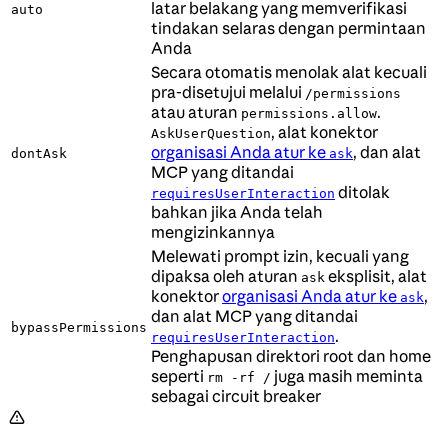
latar belakang yang memverifikasi
auto
tindakan selaras dengan permintaan
Anda
Secara otomatis menolak alat kecuali
pra-disetujui melalui
/permissions
atau aturan
.
permissions.allow
, alat konektor
AskUserQuestion
organisasi Anda atur ke
, dan alat
dontAsk
ask
MCP yang ditandai
ditolak
requiresUserInteraction
bahkan jika Anda telah
mengizinkannya
Melewati prompt izin, kecuali yang
dipaksa oleh aturan
eksplisit, alat
ask
konektor
organisasi Anda atur ke
,
ask
dan alat MCP yang ditandai
bypassPermissions
.
requiresUserInteraction
Penghapusan direktori root dan home
seperti
juga masih meminta
rm -rf /
sebagai circuit breaker