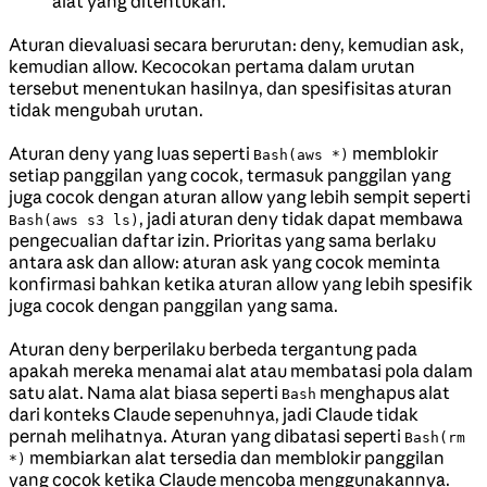
alat yang ditentukan.
Aturan dievaluasi secara berurutan: deny, kemudian ask,
kemudian allow. Kecocokan pertama dalam urutan
tersebut menentukan hasilnya, dan spesifisitas aturan
tidak mengubah urutan.
Aturan deny yang luas seperti
memblokir
Bash(aws *)
setiap panggilan yang cocok, termasuk panggilan yang
juga cocok dengan aturan allow yang lebih sempit seperti
, jadi aturan deny tidak dapat membawa
Bash(aws s3 ls)
pengecualian daftar izin. Prioritas yang sama berlaku
antara ask dan allow: aturan ask yang cocok meminta
konfirmasi bahkan ketika aturan allow yang lebih spesifik
juga cocok dengan panggilan yang sama.
Aturan deny berperilaku berbeda tergantung pada
apakah mereka menamai alat atau membatasi pola dalam
satu alat. Nama alat biasa seperti
menghapus alat
Bash
dari konteks Claude sepenuhnya, jadi Claude tidak
pernah melihatnya. Aturan yang dibatasi seperti
Bash(rm
membiarkan alat tersedia dan memblokir panggilan
*)
yang cocok ketika Claude mencoba menggunakannya.