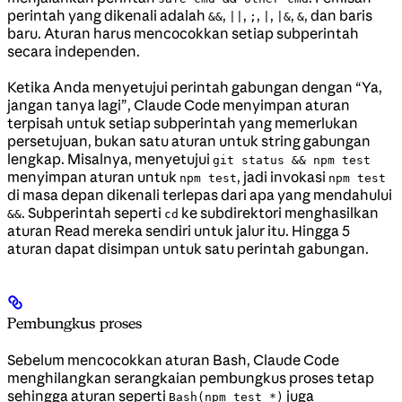
perintah yang dikenali adalah
,
,
,
,
,
, dan baris
&&
||
;
|
|&
&
baru. Aturan harus mencocokkan setiap subperintah
secara independen.
Ketika Anda menyetujui perintah gabungan dengan “Ya,
jangan tanya lagi”, Claude Code menyimpan aturan
terpisah untuk setiap subperintah yang memerlukan
persetujuan, bukan satu aturan untuk string gabungan
lengkap. Misalnya, menyetujui
git status && npm test
menyimpan aturan untuk
, jadi invokasi
npm test
npm test
di masa depan dikenali terlepas dari apa yang mendahului
. Subperintah seperti
ke subdirektori menghasilkan
&&
cd
aturan Read mereka sendiri untuk jalur itu. Hingga 5
aturan dapat disimpan untuk satu perintah gabungan.
Pembungkus proses
Sebelum mencocokkan aturan Bash, Claude Code
menghilangkan serangkaian pembungkus proses tetap
sehingga aturan seperti
juga
Bash(npm test *)