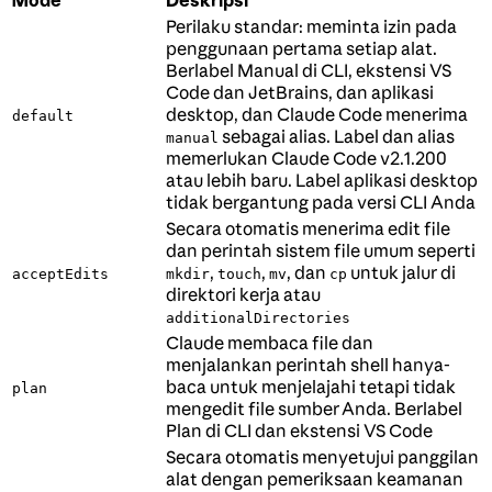
Perilaku standar: meminta izin pada
penggunaan pertama setiap alat.
Berlabel Manual di CLI, ekstensi VS
Code dan JetBrains, dan aplikasi
desktop, dan Claude Code menerima
default
sebagai alias. Label dan alias
manual
memerlukan Claude Code v2.1.200
atau lebih baru. Label aplikasi desktop
tidak bergantung pada versi CLI Anda
Secara otomatis menerima edit file
dan perintah sistem file umum seperti
,
,
, dan
untuk jalur di
acceptEdits
mkdir
touch
mv
cp
direktori kerja atau
additionalDirectories
Claude membaca file dan
menjalankan perintah shell hanya-
baca untuk menjelajahi tetapi tidak
plan
mengedit file sumber Anda. Berlabel
Plan di CLI dan ekstensi VS Code
Secara otomatis menyetujui panggilan
alat dengan pemeriksaan keamanan