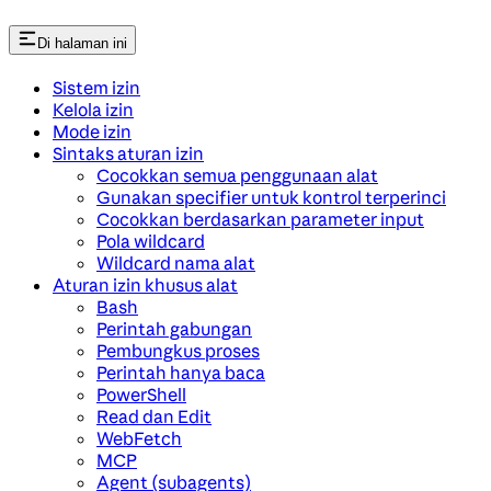
Di halaman ini
Sistem izin
Kelola izin
Mode izin
Sintaks aturan izin
Cocokkan semua penggunaan alat
Gunakan specifier untuk kontrol terperinci
Cocokkan berdasarkan parameter input
Pola wildcard
Wildcard nama alat
Aturan izin khusus alat
Bash
Perintah gabungan
Pembungkus proses
Perintah hanya baca
PowerShell
Read dan Edit
WebFetch
MCP
Agent (subagents)