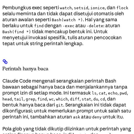
Pembungkus exec seperti
,
,
, dan
watch
setsid
ionice
flock
selalu meminta dan tidak dapat disetujui otomatis oleh
aturan awalan seperti
. Hal yang sama
Bash(watch *)
berlaku untuk
dengan
atau
: aturan
find
-exec
-delete
tidak mencakup bentuk ini. Untuk
Bash(find *)
menyetujui invokasi spesifik, tulis aturan pencocokan
tepat untuk string perintah lengkap.
Perintah hanya baca
Claude Code mengenali serangkaian perintah Bash
bawaan sebagai hanya baca dan menjalankannya tanpa
prompt izin di setiap mode. Ini termasuk
,
,
,
,
ls
cat
echo
pwd
,
,
,
,
,
,
,
,
,
, dan
head
tail
grep
find
wc
which
diff
stat
du
cd
bentuk hanya baca dari
. Serangkaian ini tidak dapat
git
dikonfigurasi; untuk memerlukan prompt untuk salah satu
perintah ini, tambahkan aturan
atau
untuk itu.
ask
deny
Pola glob yang tidak dikutip diizinkan untuk perintah yang