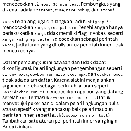
mencocokkan
. Pembungkus yang
timeout 30 npm test
dikenali adalah
,
,
,
, dan
.
timeout
time
nice
nohup
stdbuf
telanjang juga dihilangkan, jadi
xargs
Bash(grep *)
mencocokkan
. Penghilangan hanya
xargs grep pattern
berlaku ketika
tidak memiliki flag: invokasi seperti
xargs
dicocokkan sebagai perintah
xargs -n1 grep pattern
, jadi aturan yang ditulis untuk perintah inner tidak
xargs
mencakupnya.
Daftar pembungkus ini bawaan dan tidak dapat
dikonfigurasi. Pelari lingkungan pengembangan seperti
,
,
,
, dan
direnv exec
devbox run
mise exec
npx
docker exec
tidak ada dalam daftar. Karena alat ini menjalankan
argumen mereka sebagai perintah, aturan seperti
mencocokkan apa pun yang datang
Bash(devbox run *)
setelah
, termasuk
. Untuk
run
devbox run rm -rf .
menyetujui pekerjaan di dalam pelari lingkungan, tulis
aturan spesifik yang mencakup baik pelari maupun
perintah inner, seperti
.
Bash(devbox run npm test)
Tambahkan satu aturan per perintah inner yang ingin
Anda izinkan.