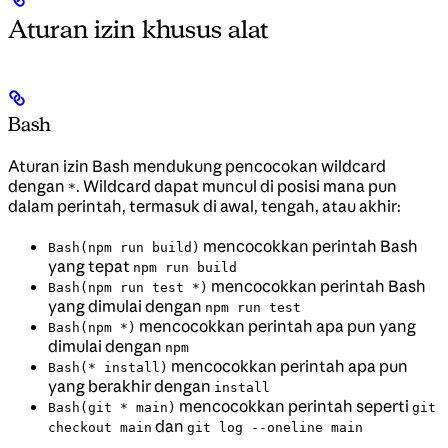
Aturan izin khusus alat
Bash
Aturan izin Bash mendukung pencocokan wildcard
dengan
. Wildcard dapat muncul di posisi mana pun
*
dalam perintah, termasuk di awal, tengah, atau akhir:
mencocokkan perintah Bash
Bash(npm run build)
yang tepat
npm run build
mencocokkan perintah Bash
Bash(npm run test *)
yang dimulai dengan
npm run test
mencocokkan perintah apa pun yang
Bash(npm *)
dimulai dengan
npm
mencocokkan perintah apa pun
Bash(* install)
yang berakhir dengan
install
mencocokkan perintah seperti
Bash(git * main)
git
dan
checkout main
git log --oneline main