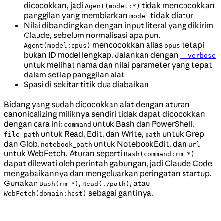
dicocokkan, jadi
tidak mencocokkan
Agent(model:*)
panggilan yang membiarkan
tidak diatur
model
Nilai dibandingkan dengan input literal yang dikirim
Claude, sebelum normalisasi apa pun.
mencocokkan alias
tetapi
Agent(model:opus)
opus
bukan ID model lengkap. Jalankan dengan
--verbose
untuk melihat nama dan nilai parameter yang tepat
dalam setiap panggilan alat
Spasi di sekitar titik dua diabaikan
Bidang yang sudah dicocokkan alat dengan aturan
canonicalizing miliknya sendiri tidak dapat dicocokkan
dengan cara ini:
untuk Bash dan PowerShell,
command
untuk Read, Edit, dan Write,
untuk Grep
file_path
path
dan Glob,
untuk NotebookEdit, dan
notebook_path
url
untuk WebFetch. Aturan seperti
Bash(command:rm *)
dapat dilewati oleh perintah gabungan, jadi Claude Code
mengabaikannya dan mengeluarkan peringatan startup.
Gunakan
,
, atau
Bash(rm *)
Read(./path)
sebagai gantinya.
WebFetch(domain:host)