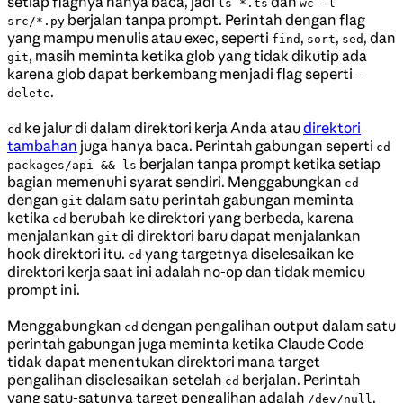
setiap flagnya hanya baca, jadi
dan
ls *.ts
wc -l
berjalan tanpa prompt. Perintah dengan flag
src/*.py
yang mampu menulis atau exec, seperti
,
,
, dan
find
sort
sed
, masih meminta ketika glob yang tidak dikutip ada
git
karena glob dapat berkembang menjadi flag seperti
-
.
delete
ke jalur di dalam direktori kerja Anda atau
direktori
cd
tambahan
juga hanya baca. Perintah gabungan seperti
cd
berjalan tanpa prompt ketika setiap
packages/api && ls
bagian memenuhi syarat sendiri. Menggabungkan
cd
dengan
dalam satu perintah gabungan meminta
git
ketika
berubah ke direktori yang berbeda, karena
cd
menjalankan
di direktori baru dapat menjalankan
git
hook direktori itu.
yang targetnya diselesaikan ke
cd
direktori kerja saat ini adalah no-op dan tidak memicu
prompt ini.
Menggabungkan
dengan pengalihan output dalam satu
cd
perintah gabungan juga meminta ketika Claude Code
tidak dapat menentukan direktori mana target
pengalihan diselesaikan setelah
berjalan. Perintah
cd
yang satu-satunya target pengalihan adalah
,
/dev/null