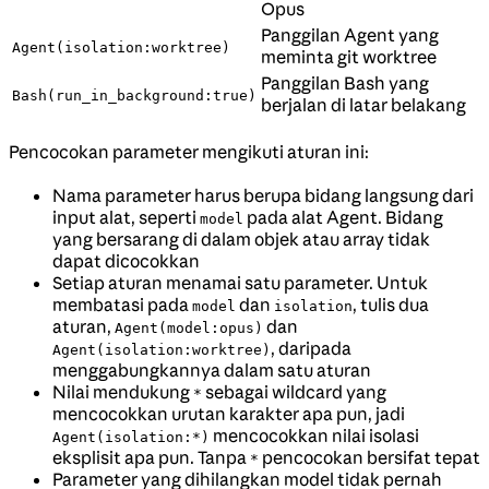
Opus
Panggilan Agent yang
Agent(isolation:worktree)
meminta git worktree
Panggilan Bash yang
Bash(run_in_background:true)
berjalan di latar belakang
Pencocokan parameter mengikuti aturan ini:
Nama parameter harus berupa bidang langsung dari
input alat, seperti
pada alat Agent. Bidang
model
yang bersarang di dalam objek atau array tidak
dapat dicocokkan
Setiap aturan menamai satu parameter. Untuk
membatasi pada
dan
, tulis dua
model
isolation
aturan,
dan
Agent(model:opus)
, daripada
Agent(isolation:worktree)
menggabungkannya dalam satu aturan
Nilai mendukung
sebagai wildcard yang
*
mencocokkan urutan karakter apa pun, jadi
mencocokkan nilai isolasi
Agent(isolation:*)
eksplisit apa pun. Tanpa
pencocokan bersifat tepat
*
Parameter yang dihilangkan model tidak pernah