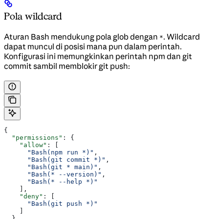
Pola wildcard
Aturan Bash mendukung pola glob dengan
. Wildcard
*
dapat muncul di posisi mana pun dalam perintah.
Konfigurasi ini memungkinkan perintah npm dan git
commit sambil memblokir git push:
{
  "permissions"
: {
    "allow"
: [
      "Bash(npm run *)"
,
      "Bash(git commit *)"
,
      "Bash(git * main)"
,
      "Bash(* --version)"
,
      "Bash(* --help *)"
    ],
    "deny"
: [
      "Bash(git push *)"
    ]
  }