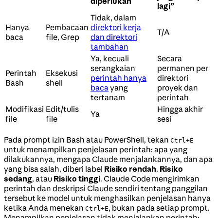
diperlukan
lagi”
Tidak, dalam
Hanya
Pembacaan
direktori kerja
T/A
baca
file, Grep
dan direktori
tambahan
Ya, kecuali
Secara
serangkaian
permanen per
Perintah
Eksekusi
perintah hanya
direktori
Bash
shell
baca
yang
proyek dan
tertanam
perintah
Modifikasi
Edit/tulis
Hingga akhir
Ya
file
file
sesi
Pada prompt izin Bash atau PowerShell, tekan
Ctrl+E
untuk menampilkan penjelasan perintah: apa yang
dilakukannya, mengapa Claude menjalankannya, dan apa
yang bisa salah, diberi label
Risiko rendah
,
Risiko
sedang
, atau
Risiko tinggi
. Claude Code mengirimkan
perintah dan deskripsi Claude sendiri tentang panggilan
tersebut ke model untuk menghasilkan penjelasan hanya
ketika Anda menekan
, bukan pada setiap prompt.
Ctrl+E
Menampilkan penjelasan tidak menjalankan perintah;