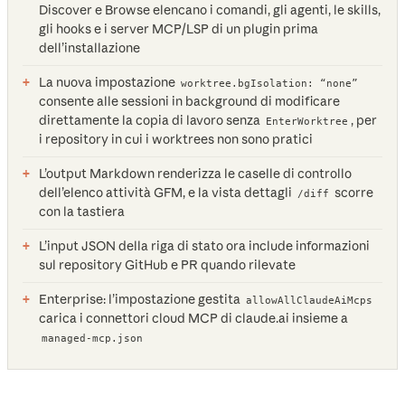
Discover e Browse elencano i comandi, gli agenti, le skills,
gli hooks e i server MCP/LSP di un plugin prima
dell’installazione
La nuova impostazione
worktree.bgIsolation: “none”
consente alle sessioni in background di modificare
direttamente la copia di lavoro senza
, per
EnterWorktree
i repository in cui i worktrees non sono pratici
L’output Markdown renderizza le caselle di controllo
dell’elenco attività GFM, e la vista dettagli
scorre
/diff
con la tastiera
L’input JSON della riga di stato ora include informazioni
sul repository GitHub e PR quando rilevate
Enterprise: l’impostazione gestita
allowAllClaudeAiMcps
carica i connettori cloud MCP di claude.ai insieme a
managed-mcp.json