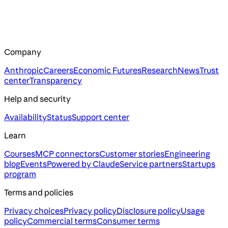
Company
Anthropic
Careers
Economic Futures
Research
News
Trust
center
Transparency
Help and security
Availability
Status
Support center
Learn
Courses
MCP connectors
Customer stories
Engineering
blog
Events
Powered by Claude
Service partners
Startups
program
Terms and policies
Privacy choices
Privacy policy
Disclosure policy
Usage
policy
Commercial terms
Consumer terms