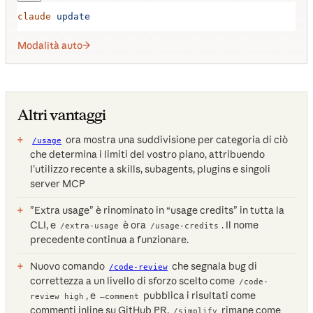
claude
 update
Modalità auto
Altri vantaggi
ora mostra una suddivisione per categoria di ciò
/usage
che determina i limiti del vostro piano, attribuendo
l’utilizzo recente a skills, subagents, plugins e singoli
server MCP
”Extra usage” è rinominato in “usage credits” in tutta la
CLI, e
è ora
. Il nome
/extra-usage
/usage-credits
precedente continua a funzionare.
Nuovo comando
che segnala bug di
/code-review
correttezza a un livello di sforzo scelto come
/code-
, e
pubblica i risultati come
review high
—comment
commenti inline su GitHub PR.
rimane come
/simplify