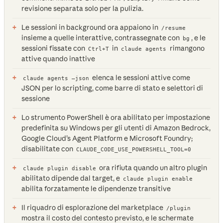
revisione separata solo per la pulizia.
Le sessioni in background ora appaiono in
/resume
insieme a quelle interattive, contrassegnate con
, e le
bg
sessioni fissate con
in
rimangono
Ctrl+T
claude agents
attive quando inattive
elenca le sessioni attive come
claude agents —json
JSON per lo scripting, come barre di stato e selettori di
sessione
Lo strumento PowerShell è ora abilitato per impostazione
predefinita su Windows per gli utenti di Amazon Bedrock,
Google Cloud’s Agent Platform e Microsoft Foundry;
disabilitate con
CLAUDE_CODE_USE_POWERSHELL_TOOL=0
ora rifiuta quando un altro plugin
claude plugin disable
abilitato dipende dal target, e
claude plugin enable
abilita forzatamente le dipendenze transitive
Il riquadro di esplorazione del marketplace
/plugin
mostra il costo del contesto previsto, e le schermate