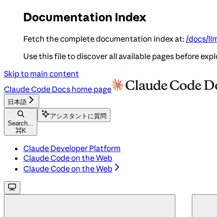
Documentation Index
Fetch the complete documentation index at:
/docs/ll
Use this file to discover all available pages before expl
Skip to main content
Claude Code Docs
home page
日本語
アシスタントに質問
Search...
⌘
K
Claude Developer Platform
Claude Code on the Web
Claude Code on the Web