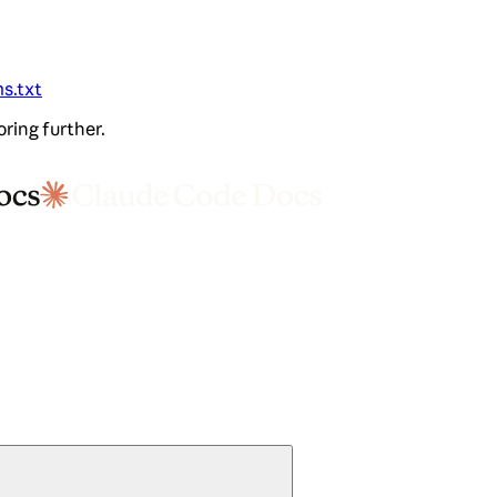
ms.txt
oring further.