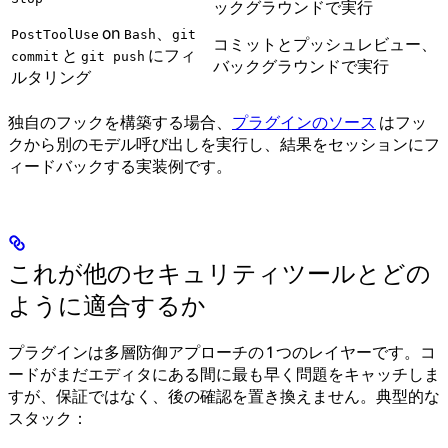
ックグラウンドで実行
on
、
PostToolUse
Bash
git
コミットとプッシュレビュー、
と
にフィ
commit
git push
バックグラウンドで実行
ルタリング
独自のフックを構築する場合、
プラグインのソース
はフッ
クから別のモデル呼び出しを実行し、結果をセッションにフ
ィードバックする実装例です。
これが他のセキュリティツールとどの
ように適合するか
プラグインは多層防御アプローチの 1 つのレイヤーです。コ
ードがまだエディタにある間に最も早く問題をキャッチしま
すが、保証ではなく、後の確認を置き換えません。典型的な
スタック：