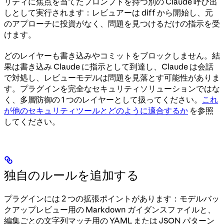
リティに焦点を当てたプロンプトを持つ別の Claude 呼び出
しとして実行されます：レビュアーは diff から開始し、元
のアプローチに投資がなく、問題を見つけるだけの指示を受
けます。
どのレイヤーも書き込みやコミットをブロックしません。結
果は書き込み Claude に指示として到達し、Claude は会話
で対処し、レビューモデルは問題を見落とす可能性がありま
す。プラグインを完全なセキュリティソリューションではな
く、多層防御の 1 つのレイヤーとして扱ってください。
これ
が他のセキュリティツールとどのように適合するか
を参照
してください。
独自のルールを追加する
プラグインには 2 つの拡張ポイントがあります：モデルバッ
クアップレビュー用の Markdown ガイダンスファイルと、
編集ごとの文字列マッチ用の YAML または JSON パターン