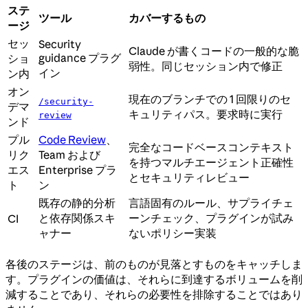
ステ
ツール
カバーするもの
ージ
セッ
Security
Claude が書くコードの一般的な脆
guidance プラグ
ショ
弱性。同じセッション内で修正
イン
ン内
オン
現在のブランチでの 1 回限りのセ
/security-
デマ
キュリティパス。要求時に実行
review
ンド
プル
Code Review
、
完全なコードベースコンテキスト
リク
Team および
を持つマルチエージェント正確性
エス
Enterprise プラ
とセキュリティレビュー
ト
ン
既存の静的分析
言語固有のルール、サプライチェ
と依存関係スキ
ーンチェック、プラグインが試み
CI
ャナー
ないポリシー実装
各後のステージは、前のものが見落とすものをキャッチしま
す。プラグインの価値は、それらに到達するボリュームを削
減することであり、それらの必要性を排除することではあり