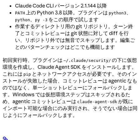
Claude Code CLI バージョン 2.1.144 以降
上の Python 3.8 以降。プラグインは
、
PATH
python3
、
をこの順序で試します
python
py -3
作業するディレクトリ用の git リポジトリ。ターン終
了とコミットレビューは git 状態に対して diff を行
い、リポジトリ外では無音でスキップします。編集ご
とのパターンチェックはどこでも機能します
初回実行時、プラグインは
の下に仮想
~/.claude/security/
環境を作成し、Claude Agent SDK をインストールします。
これには
とネットワークアクセスが必要です。そのイン
pip
ストールが失敗した場合、コミットレビューは agentic なも
のではなく、単一ショットレビューにフォールバックしま
す。Windows では仮想環境ステップはスキップされるた
め、agentic コミットレビューは
が既に
claude-agent-sdk
インポート可能な場合にのみ実行され、そうでない場合は同
じようにフォールバックします。