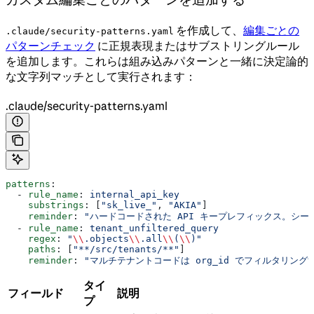
を作成して、
編集ごとの
.claude/security-patterns.yaml
パターンチェック
に正規表現またはサブストリングルール
を追加します。これらは組み込みパターンと一緒に決定論的
な文字列マッチとして実行されます：
.claude/security-patterns.yaml
patterns
:
  - 
rule_name
: 
internal_api_key
    substrings
: [
"sk_live_"
, 
"AKIA"
]
    reminder
: 
"ハードコードされた API キープレフィックス。シ
  - 
rule_name
: 
tenant_unfiltered_query
    regex
: 
"
\\
.objects
\\
.all
\\
(
\\
)"
    paths
: [
"**/src/tenants/**"
]
    reminder
: 
"マルチテナントコードは org_id でフィルタリン
タイ
フィールド
説明
プ