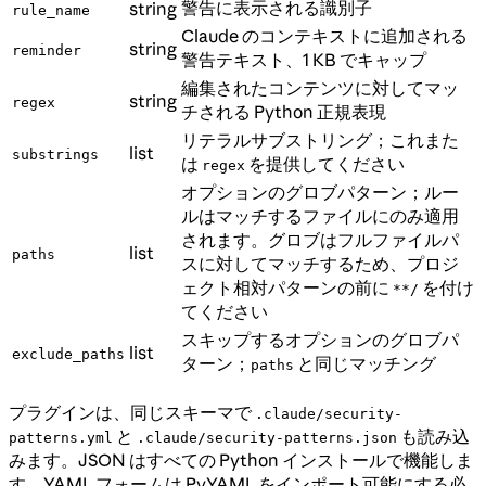
警告に表示される識別子
string
rule_name
Claude のコンテキストに追加される
string
reminder
警告テキスト、1 KB でキャップ
編集されたコンテンツに対してマッ
string
regex
チされる Python 正規表現
リテラルサブストリング；これまた
list
substrings
は
を提供してください
regex
オプションのグロブパターン；ルー
ルはマッチするファイルにのみ適用
されます。グロブはフルファイルパ
list
paths
スに対してマッチするため、プロジ
ェクト相対パターンの前に
を付け
**/
てください
スキップするオプションのグロブパ
list
exclude_paths
ターン；
と同じマッチング
paths
プラグインは、同じスキーマで
.claude/security-
と
も読み込
patterns.yml
.claude/security-patterns.json
みます。JSON はすべての Python インストールで機能しま
す。YAML フォームは PyYAML をインポート可能にする必