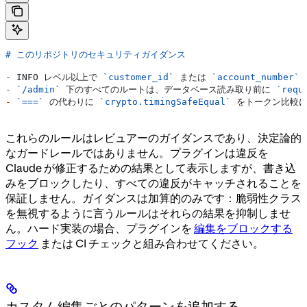
# このリポジトリのセキュリティガイダンス
-
 INFO レベル以上で 
`customer_id`
 または 
`account_number`
-
 `/admin`
 下のすべてのルートは、データベース読み取り前に 
`requ
-
 `===`
 の代わりに 
`crypto.timingSafeEqual`
 をトークン比較
これらのルールはレビュアーのガイダンスであり、決定論的
なガードレールではありません。プラグインは違反を
Claude が修正するための結果として表示しますが、書き込
みをブロックしたり、すべての違反がキャッチされることを
保証しません。ガイダンスは加算的のみです：脆弱性クラス
を無視するように言うルールはそれらの結果を抑制しませ
ん。ハード実装の場合、プラグインを
編集をブロックする
フック
または CI チェックと組み合わせてください。
カスタム編集ごとのパターンを追加する