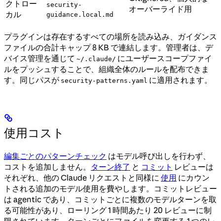
クトロー
security-
オーバーライド用
カル
guidance.local.md
プラグインは存在するすべての場所を読み込み、ガイダンス
ファイルの合計キャップ 8 KB で連結します。管理者は、デ
バイス管理を通じて
にユーザースコープファイ
~/.claude/
ルをプッシュすることで、組織全体のルールを配布できま
す。同じパスが
に適用されます。
security-patterns.yaml
使用コスト
編集ごとのパターンチェック
はモデル呼び出しを行わず、
コストを追加しません。
ターン終了
と
コミット
レビューは
それぞれ、他の Claude リクエストと同様に
使用
にカウン
トされる追加のモデル使用を費やします。コミットレビュー
は agentic であり、コミットごとに複数のモデルターンを取
る可能性があり、ローリング 1 時間あたり 20 レビューに制
限されています。ターンごとにファイルを変更する 1 つのレ