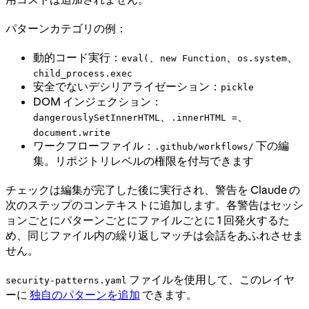
パターンカテゴリの例：
動的コード実行：
、
、
、
eval(
new Function
os.system
child_process.exec
安全でないデシリアライゼーション：
pickle
DOM インジェクション：
、
、
dangerouslySetInnerHTML
.innerHTML =
document.write
ワークフローファイル：
下の編
.github/workflows/
集。リポジトリレベルの権限を付与できます
チェックは編集が完了した後に実行され、警告を Claude の
次のステップのコンテキストに追加します。各警告はセッシ
ョンごとにパターンごとにファイルごとに 1 回発火するた
め、同じファイル内の繰り返しマッチは会話をあふれさせま
せん。
ファイルを使用して、このレイヤ
security-patterns.yaml
ーに
独自のパターンを追加
できます。