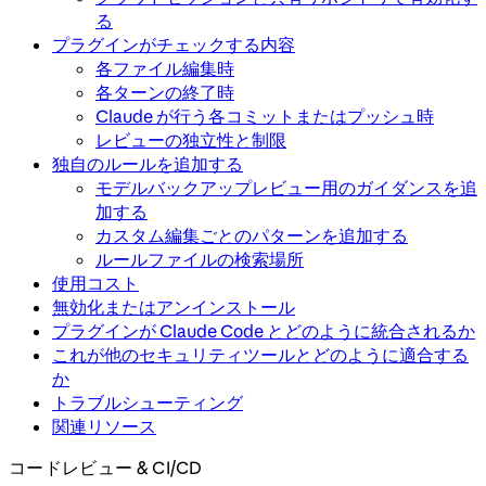
る
プラグインがチェックする内容
各ファイル編集時
各ターンの終了時
Claude が行う各コミットまたはプッシュ時
レビューの独立性と制限
独自のルールを追加する
モデルバックアップレビュー用のガイダンスを追
加する
カスタム編集ごとのパターンを追加する
ルールファイルの検索場所
使用コスト
無効化またはアンインストール
プラグインが Claude Code とどのように統合されるか
これが他のセキュリティツールとどのように適合する
か
トラブルシューティング
関連リソース
コードレビュー & CI/CD