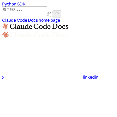
Python SDK
⌘
I
Claude Code Docs
home page
x
linkedin