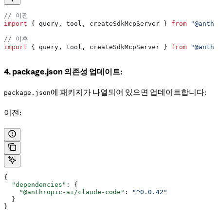
// 이전
import
 { 
query
, 
tool
, 
createSdkMcpServer
 } 
from
 "@anthr
// 이후
import
 { 
query
, 
tool
, 
createSdkMcpServer
 } 
from
 "@anthr
4. package.json 의존성 업데이트:
에 패키지가 나열되어 있으면 업데이트합니다:
package.json
이전:
{
  "dependencies"
: {
    "@anthropic-ai/claude-code"
: 
"^0.0.42"
  }
}