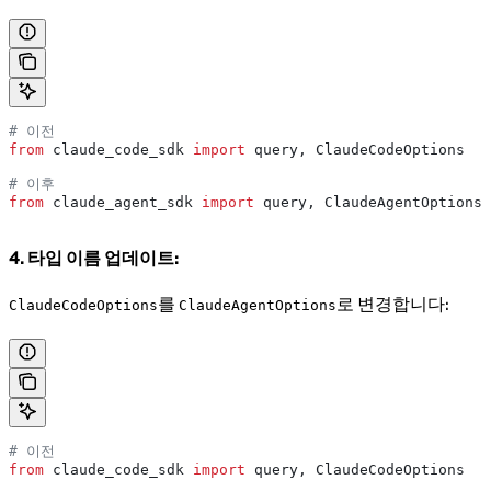
# 이전
from
 claude_code_sdk 
import
 query, ClaudeCodeOptions
# 이후
from
 claude_agent_sdk 
import
 query, ClaudeAgentOptions
4. 타입 이름 업데이트:
를
로 변경합니다:
ClaudeCodeOptions
ClaudeAgentOptions
# 이전
from
 claude_code_sdk 
import
 query, ClaudeCodeOptions