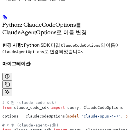
Python: ClaudeCodeOptions를
ClaudeAgentOptions로 이름 변경
변경 사항:
Python SDK 타입
의 이름이
ClaudeCodeOptions
로 변경되었습니다.
ClaudeAgentOptions
마이그레이션:
# 이전 (claude-code-sdk)
from
 claude_code_sdk 
import
 query, ClaudeCodeOptions
options 
=
 ClaudeCodeOptions(
model
=
"claude-opus-4-7"
, 
pe
# 이후 (claude-agent-sdk)