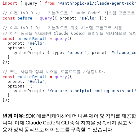
import
 { 
query
 } 
from
 "@anthropic-ai/claude-agent-sdk"
;
// 이전 (v0.0.x) - 기본적으로 Claude Code의 시스템 프롬프트
const
 before
 =
 query
({ 
prompt:
 "Hello"
 });
// 이후 (v0.1.0) - 기본적으로 최소 시스템 프롬프트 사용
// 이전 동작을 얻으려면 Claude Code의 프리셋을 명시적으로 요청
const
 presetResult
 =
 query
({
  prompt:
 "Hello"
,
  options:
 {
    systemPrompt:
 { 
type:
 "preset"
, 
preset:
 "claude_cod
  }
});
// 또는 사용자 정의 시스템 프롬프트를 사용합니다:
const
 customResult
 =
 query
({
  prompt:
 "Hello"
,
  options:
 {
    systemPrompt:
 "You are a helpful coding assistant"
  }
});
변경 이유:
SDK 애플리케이션에 더 나은 제어 및 격리를 제공합
니다. 이제 Claude Code의 CLI 중심 지침을 상속하지 않고 사
용자 정의 동작으로 에이전트를 구축할 수 있습니다.