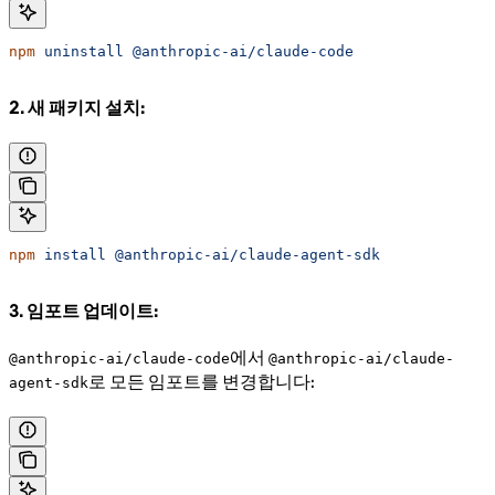
npm
 uninstall
 @anthropic-ai/claude-code
2. 새 패키지 설치:
npm
 install
 @anthropic-ai/claude-agent-sdk
3. 임포트 업데이트:
에서
@anthropic-ai/claude-code
@anthropic-ai/claude-
로 모든 임포트를 변경합니다:
agent-sdk