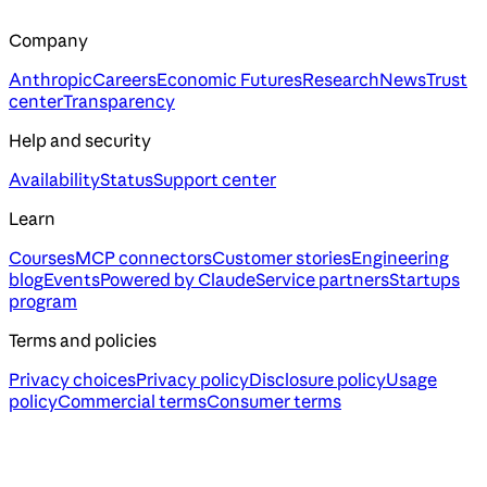
Company
Anthropic
Careers
Economic Futures
Research
News
Trust
center
Transparency
Help and security
Availability
Status
Support center
Learn
Courses
MCP connectors
Customer stories
Engineering
blog
Events
Powered by Claude
Service partners
Startups
program
Terms and policies
Privacy choices
Privacy policy
Disclosure policy
Usage
policy
Commercial terms
Consumer terms
Assistant