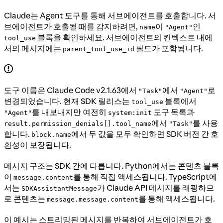
Claude는 Agent 도구를 통해 서브에이전트를 호출합니다. 서
브에이전트가 호출될 때를 감지하려면,
이
인
name
"Agent"
블록을 확인하세요. 서브에이전트의 컨텍스트 내에
tool_use
서의 메시지에는
필드가 포함됩니다.
parent_tool_use_id
도구 이름은 Claude Code v2.1.63에서
에서
로
"Task"
"Agent"
변경되었습니다. 현재 SDK 릴리스는
블록에서
tool_use
를 내보내지만 여전히
도구 목록과
"Agent"
system:init
에서
를 사용
result.permission_denials[].tool_name
"Task"
합니다.
에서 두 값을 모두 확인하면 SDK 버전 간 호
block.name
환성이 보장됩니다.
메시지 구조는 SDK 간에 다릅니다. Python에서는 콘텐츠 블록
이
를 통해 직접 액세스됩니다. TypeScript에
message.content
서는
가 Claude API 메시지를 래핑하므
SDKAssistantMessage
로 콘텐츠는
를 통해 액세스됩니다.
message.message.content
이 예시는 스트리밍된 메시지를 반복하여 서브에이전트가 호