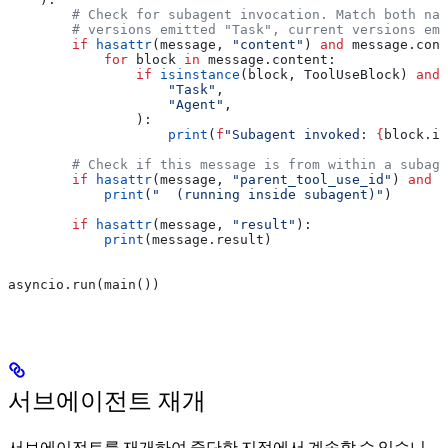
        # Check for subagent invocation. Match both nam
        # versions emitted "Task", current versions emi
        if
 hasattr
(message, 
"content"
) 
and
 message.cont
            for
 block 
in
 message.content:
                if
 isinstance
(block, ToolUseBlock) 
and
 
                    "Task"
,
                    "Agent"
,
                ):
                    print
(
f
"Subagent invoked: 
{
block.in
        # Check if this message is from within a subage
        if
 hasattr
(message, 
"parent_tool_use_id"
) 
and
 m
            print
(
"  (running inside subagent)"
)
        if
 hasattr
(message, 
"result"
):
            print
(message.result)
asyncio.run(main())
서브에이전트 재개
서브에이전트를 재개하여 중단한 지점에서 계속할 수 있습니