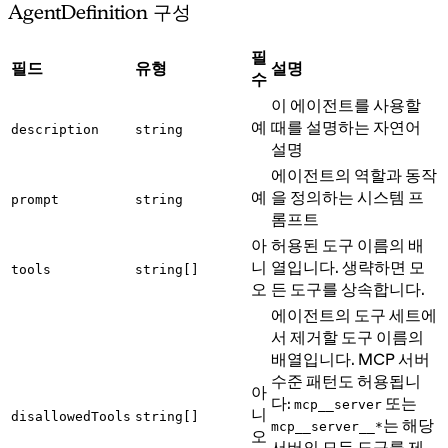
AgentDefinition 구성
필
필드
유형
설명
수
이 에이전트를 사용할
예
때를 설명하는 자연어
description
string
설명
에이전트의 역할과 동작
예
을 정의하는 시스템 프
prompt
string
롬프트
아
허용된 도구 이름의 배
니
열입니다. 생략하면 모
tools
string[]
오
든 도구를 상속합니다.
에이전트의 도구 세트에
서 제거할 도구 이름의
배열입니다. MCP 서버
수준 패턴도 허용됩니
아
다:
또는
mcp__server
니
disallowedTools
string[]
는 해당
mcp__server__*
오
서버의 모든 도구를 제