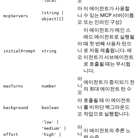
오
'local'
아
이 에이전트가 사용할
(string |
니
수 있는 MCP 서버(이름
mcpServers
object)[]
오
또는 인라인 구성)
이 에이전트가 메인 스
레드 에이전트로 실행될
아
때 첫 번째 사용자 턴으
니
로 자동 제출됩니다. 에
initialPrompt
string
오
이전트가 서브에이전트
로 호출될 때는 무시됩
니다.
아
에이전트가 중지되기 전
니
maxTurns
number
의 최대 에이전트 턴 수
오
아
호출될 때 이 에이전트
니
를 비차단 백그라운드
background
boolean
오
작업으로 실행합니다.
'low' |
아
'medium' |
이 에이전트의 추론 노
니
effort
'high' |
력 수준