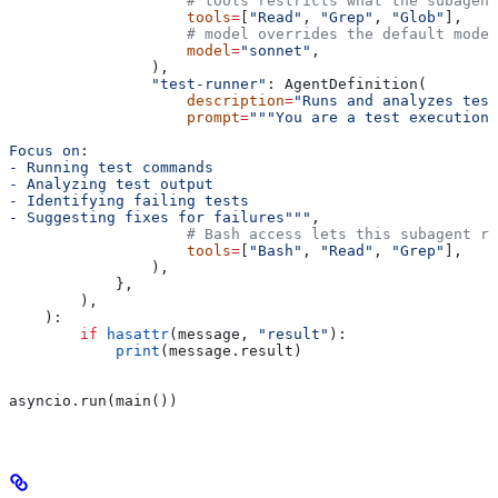
                    # tools restricts what the subagent
                    tools
=
[
"Read"
, 
"Grep"
, 
"Glob"
],
                    # model overrides the default model
                    model
=
"sonnet"
,
                ),
                "test-runner"
: AgentDefinition(
                    description
=
"Runs and analyzes test
                    prompt
=
"""You are a test execution 
Focus on:
- Running test commands
- Analyzing test output
- Identifying failing tests
- Suggesting fixes for failures"""
,
                    # Bash access lets this subagent ru
                    tools
=
[
"Bash"
, 
"Read"
, 
"Grep"
],
                ),
            },
        ),
    ):
        if
 hasattr
(message, 
"result"
):
            print
(message.result)
asyncio.run(main())