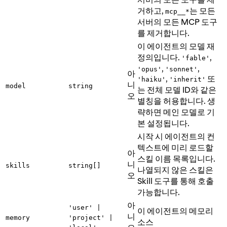
거하고,
는 모든
mcp__*
서버의 모든 MCP 도구
를 제거합니다.
이 에이전트의 모델 재
정의입니다.
,
'fable'
,
,
'opus'
'sonnet'
아
,
또
'haiku'
'inherit'
니
model
string
는 전체 모델 ID와 같은
오
별칭을 허용합니다. 생
략하면 메인 모델로 기
본 설정됩니다.
시작 시 에이전트의 컨
텍스트에 미리 로드할
아
스킬 이름 목록입니다.
니
skills
string[]
나열되지 않은 스킬은
오
Skill 도구를 통해 호출
가능합니다.
아
'user' |
이 에이전트의 메모리
니
memory
'project' |
소스