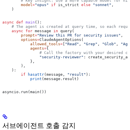
        # Key insight: use a more capable model for hig
        model
=
"opus"
 if
 is_strict 
else
 "sonnet"
,
    )
async
 def
 main
():
    # The agent is created at query time, so each reque
    async
 for
 message 
in
 query(
        prompt
=
"Review this PR for security issues"
,
        options
=
ClaudeAgentOptions(
            allowed_tools
=
[
"Read"
, 
"Grep"
, 
"Glob"
, 
"Age
            agents
=
{
                # Call the factory with your desired co
                "security-reviewer"
: create_security_ag
            },
        ),
    ):
        if
 hasattr
(message, 
"result"
):
            print
(message.result)
asyncio.run(main())
서브에이전트 호출 감지