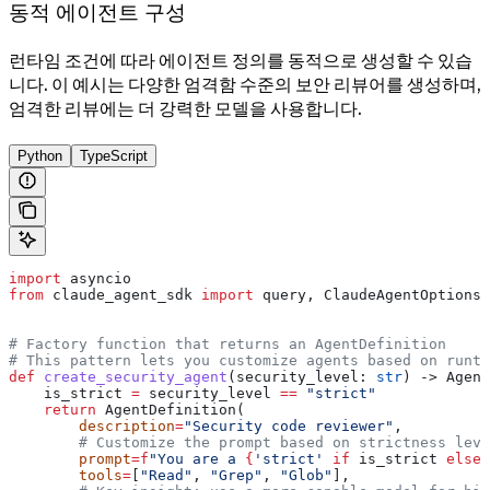
동적 에이전트 구성
런타임 조건에 따라 에이전트 정의를 동적으로 생성할 수 있습
니다. 이 예시는 다양한 엄격함 수준의 보안 리뷰어를 생성하며,
엄격한 리뷰에는 더 강력한 모델을 사용합니다.
Python
TypeScript
import
 asyncio
from
 claude_agent_sdk 
import
 query, ClaudeAgentOptions,
# Factory function that returns an AgentDefinition
# This pattern lets you customize agents based on runti
def
 create_security_agent
(
security_level
: 
str
) -> Agent
    is_strict 
=
 security_level 
==
 "strict"
    return
 AgentDefinition(
        description
=
"Security code reviewer"
,
        # Customize the prompt based on strictness leve
        prompt
=
f
"You are a 
{
'strict'
 if
 is_strict 
else
 
        tools
=
[
"Read"
, 
"Grep"
, 
"Glob"
],