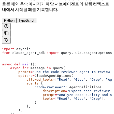
출될 때와 후속 메시지가 해당 서브에이전트의 실행 컨텍스트
내에서 시작될 때를 기록합니다.
Python
TypeScript
import
 asyncio
from
 claude_agent_sdk 
import
 query, ClaudeAgentOptions,
async
 def
 main
():
    async
 for
 message 
in
 query(
        prompt
=
"Use the code-reviewer agent to review t
        options
=
ClaudeAgentOptions(
            allowed_tools
=
[
"Read"
, 
"Glob"
, 
"Grep"
, 
"Age
            agents
=
{
                "code-reviewer"
: AgentDefinition(
                    description
=
"Expert code reviewer."
                    prompt
=
"Analyze code quality and su
                    tools
=
[
"Read"
, 
"Glob"
, 
"Grep"
],
                )
            },
        ),
    ):