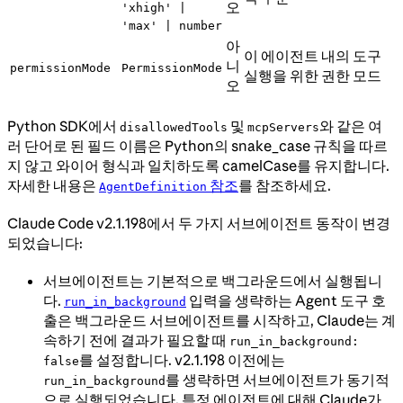
오
'xhigh' |
'max' | number
아
이 에이전트 내의 도구
니
permissionMode
PermissionMode
실행을 위한 권한 모드
오
Python SDK에서
및
와 같은 여
disallowedTools
mcpServers
러 단어로 된 필드 이름은 Python의 snake_case 규칙을 따르
지 않고 와이어 형식과 일치하도록 camelCase를 유지합니다.
자세한 내용은
참조
를 참조하세요.
AgentDefinition
Claude Code v2.1.198에서 두 가지 서브에이전트 동작이 변경
되었습니다:
서브에이전트는 기본적으로 백그라운드에서 실행됩니
다.
입력을 생략하는 Agent 도구 호
run_in_background
출은 백그라운드 서브에이전트를 시작하고, Claude는 계
속하기 전에 결과가 필요할 때
run_in_background:
를 설정합니다. v2.1.198 이전에는
false
를 생략하면 서브에이전트가 동기적
run_in_background
으로 실행되었습니다. 특정 에이전트에 대해 Claude가