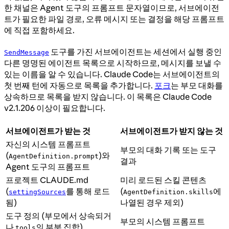
한 채널은 Agent 도구의 프롬프트 문자열이므로, 서브에이전
트가 필요한 파일 경로, 오류 메시지 또는 결정을 해당 프롬프트
에 직접 포함하세요.
도구를 가진 서브에이전트는 세션에서 실행 중인
SendMessage
다른 명명된 에이전트 목록으로 시작하므로, 메시지를 보낼 수
있는 이름을 알 수 있습니다. Claude Code는 서브에이전트의
첫 번째 턴에 자동으로 목록을 추가합니다.
포크
는 부모 대화를
상속하므로 목록을 받지 않습니다. 이 목록은 Claude Code
v2.1.206 이상이 필요합니다.
서브에이전트가 받는 것
서브에이전트가 받지 않는 것
자신의 시스템 프롬프트
부모의 대화 기록 또는 도구
(
)와
AgentDefinition.prompt
결과
Agent 도구의 프롬프트
프로젝트 CLAUDE.md
미리 로드된 스킬 콘텐츠
(
를 통해 로드
(
에
settingSources
AgentDefinition.skills
됨)
나열된 경우 제외)
도구 정의 (부모에서 상속되거
부모의 시스템 프롬프트
나
의 부분 집합)
tools