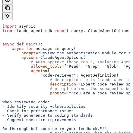
import
 asyncio
from
 claude_agent_sdk 
import
 query, ClaudeAgentOptions,
async
 def
 main
():
    async
 for
 message 
in
 query(
        prompt
=
"Review the authentication module for se
        options
=
ClaudeAgentOptions(
            # Auto-approve these tools, including Agent
            allowed_tools
=
[
"Read"
, 
"Grep"
, 
"Glob"
, 
"Age
            agents
=
{
                "code-reviewer"
: AgentDefinition(
                    # description tells Claude when to 
                    description
=
"Expert code review spe
                    # prompt defines the subagent's beh
                    prompt
=
"""You are a code review spe
When reviewing code:
- Identify security vulnerabilities
- Check for performance issues
- Verify adherence to coding standards
- Suggest specific improvements
Be thorough but concise in your feedback."""
,