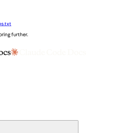
ms.txt
oring further.