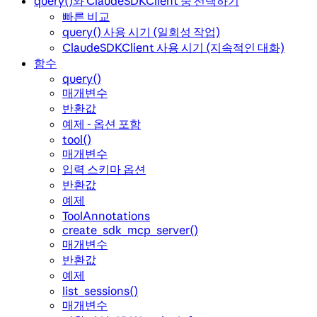
query()와 ClaudeSDKClient 중 선택하기
빠른 비교
query() 사용 시기 (일회성 작업)
ClaudeSDKClient 사용 시기 (지속적인 대화)
함수
query()
매개변수
반환값
예제 - 옵션 포함
tool()
매개변수
입력 스키마 옵션
반환값
예제
ToolAnnotations
create_sdk_mcp_server()
매개변수
반환값
예제
list_sessions()
매개변수