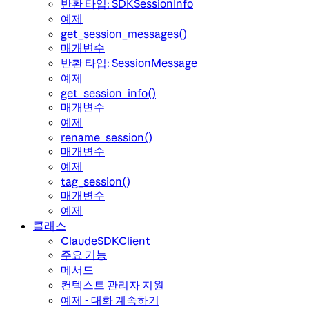
반환 타입: SDKSessionInfo
예제
get_session_messages()
매개변수
반환 타입: SessionMessage
예제
get_session_info()
매개변수
예제
rename_session()
매개변수
예제
tag_session()
매개변수
예제
클래스
ClaudeSDKClient
주요 기능
메서드
컨텍스트 관리자 지원
예제 - 대화 계속하기