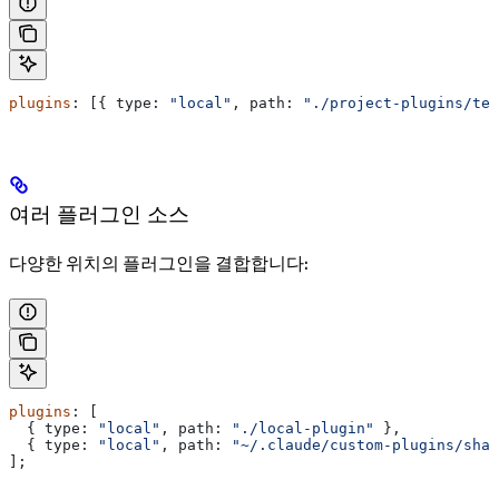
plugins
: [{ 
type:
 "local"
, 
path:
 "./project-plugins/tea
여러 플러그인 소스
다양한 위치의 플러그인을 결합합니다:
plugins
: [
  { 
type:
 "local"
, 
path:
 "./local-plugin"
 },
  { 
type:
 "local"
, 
path:
 "~/.claude/custom-plugins/shar
];