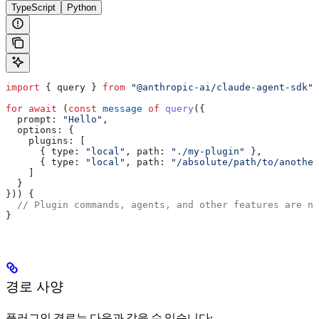
TypeScript
Python
import
 { 
query
 } 
from
 "@anthropic-ai/claude-agent-sdk"
;
for
 await
 (
const
 message
 of
 query
({
  prompt:
 "Hello"
,
  options:
 {
    plugins:
 [
      { 
type:
 "local"
, 
path:
 "./my-plugin"
 },
      { 
type:
 "local"
, 
path:
 "/absolute/path/to/another
    ]
  }
})) {
  // Plugin commands, agents, and other features are no
}
경로 사양
플러그인 경로는 다음과 같을 수 있습니다: