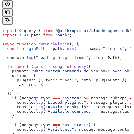
import
 { 
query
 } 
from
 "@anthropic-ai/claude-agent-sdk"
;
import
 *
 as
 path
 from
 "path"
;
async
 function
 runWithPlugin
() {
  const
 pluginPath
 =
 path
.
join
(
__dirname
, 
"plugins"
, 
"m
  console
.
log
(
"Loading plugin from:"
, 
pluginPath
);
  for
 await
 (
const
 message
 of
 query
({
    prompt:
 "What custom commands do you have available
    options:
 {
      plugins:
 [{ 
type:
 "local"
, 
path:
 pluginPath
 }],
      maxTurns:
 3
    }
  })) {
    if
 (
message
.
type
 ===
 "system"
 &&
 message
.
subtype
 ==
      console
.
log
(
"Loaded plugins:"
, 
message
.
plugins
);
      console
.
log
(
"Available skills:"
, 
message
.
skills
);
      console
.
log
(
"Available commands:"
, 
message
.
slash_
    }
    if
 (
message
.
type
 ===
 "assistant"
) {
      console
.
log
(
"Assistant:"
, 
message
.
message
.
content
    }