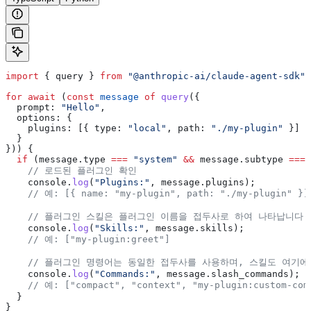
import
 { 
query
 } 
from
 "@anthropic-ai/claude-agent-sdk"
;
for
 await
 (
const
 message
 of
 query
({
  prompt:
 "Hello"
,
  options:
 {
    plugins:
 [{ 
type:
 "local"
, 
path:
 "./my-plugin"
 }]
  }
})) {
  if
 (
message
.
type
 ===
 "system"
 &&
 message
.
subtype
 ===
 
    // 로드된 플러그인 확인
    console
.
log
(
"Plugins:"
, 
message
.
plugins
);
    // 예: [{ name: "my-plugin", path: "./my-plugin" }]
    // 플러그인 스킬은 플러그인 이름을 접두사로 하여 나타납니다
    console
.
log
(
"Skills:"
, 
message
.
skills
);
    // 예: ["my-plugin:greet"]
    // 플러그인 명령어는 동일한 접두사를 사용하며, 스킬도 여기
    console
.
log
(
"Commands:"
, 
message
.
slash_commands
);
    // 예: ["compact", "context", "my-plugin:custom-com
  }
}