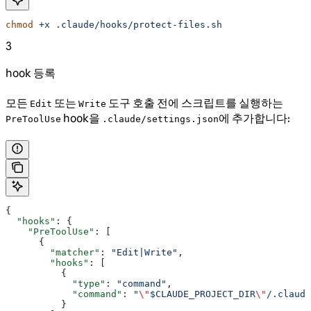
chmod
 +x
 .claude/hooks/protect-files.sh
3
hook 등록
모든
또는
도구 호출 전에 스크립트를 실행하는
Edit
Write
hook을
에 추가합니다:
PreToolUse
.claude/settings.json
{
  "hooks"
: {
    "PreToolUse"
: [
      {
        "matcher"
: 
"Edit|Write"
,
        "hooks"
: [
          {
            "type"
: 
"command"
,
            "command"
: 
"
\"
$CLAUDE_PROJECT_DIR
\"
/.claude
          }