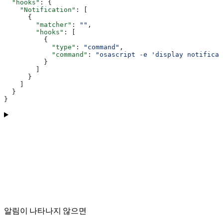
  "hooks"
: {
    "Notification"
: [
      {
        "matcher"
: 
""
,
        "hooks"
: [
          {
            "type"
: 
"command"
,
            "command"
: 
"osascript -e 'display notificat
          }
        ]
      }
    ]
  }
}
알림이 나타나지 않으면