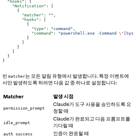
  "hooks"
: {
    "Notification"
: [
      {
        "matcher"
: 
""
,
        "hooks"
: [
          {
            "type"
: 
"command"
,
            "command"
: 
"powershell.exe -Command 
\"
[Syst
          }
        ]
      }
    ]
  }
}
빈
는 모든 알림 유형에서 발생합니다. 특정 이벤트에
matcher
서만 발생하도록 하려면 다음 값 중 하나로 설정합니다:
발생 시점
Matcher
Claude가 도구 사용을 승인하도록 요
permission_prompt
청할 때
Claude가 완료되고 다음 프롬프트를
idle_prompt
기다릴 때
인증이 완료될 때
auth_success