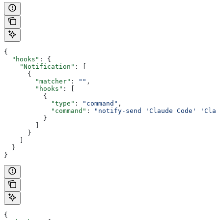
{
  "hooks"
: {
    "Notification"
: [
      {
        "matcher"
: 
""
,
        "hooks"
: [
          {
            "type"
: 
"command"
,
            "command"
: 
"notify-send 'Claude Code' 'Clau
          }
        ]
      }
    ]
  }
}
{