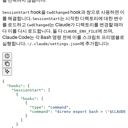
을 선택하지 않습니다.
hook을
hook과 쌍으로 사용하면 이
SessionStart
CwdChanged
를 해결합니다.
는 시작한 디렉토리에 대한 변수
SessionStart
를 로드하고
는 Claude가 디렉토리를 변경할 때마
CwdChanged
다 이를 다시 로드합니다. 둘 다
에 쓰며,
CLAUDE_ENV_FILE
Claude Code는 각 Bash 명령 전에 이를 스크립트 프리앰블로
실행합니다.
에 추가합니다:
~/.claude/settings.json
{
  "hooks"
: {
    "SessionStart"
: [
      {
        "hooks"
: [
          {
            "type"
: 
"command"
,
            "command"
: 
"direnv export bash > 
\"
$CLAUDE_
          }
        ]
      }