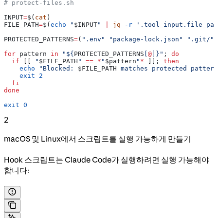
# protect-files.sh
INPUT
=
$(
cat
)
FILE_PATH
=
$(
echo
 "
$INPUT
"
 |
 jq
 -r
 '.tool_input.file_pat
PROTECTED_PATTERNS
=
(
".env"
 "package-lock.json"
 ".git/"
)
for
 pattern
 in
 "${
PROTECTED_PATTERNS
[
@
]}"
; 
do
  if
 [[ 
"
$FILE_PATH
"
 ==
 *
"
$pattern
"
*
 ]]; 
then
    echo
 "Blocked: 
$FILE_PATH
 matches protected pattern
    exit
 2
  fi
done
exit
 0
2
macOS 및 Linux에서 스크립트를 실행 가능하게 만들기
Hook 스크립트는 Claude Code가 실행하려면 실행 가능해야
합니다: