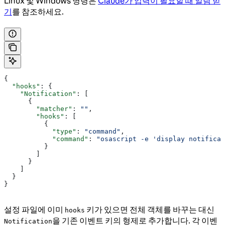
Linux 및 Windows 명령은
Claude가 입력이 필요할 때 알림 받
기
를 참조하세요.
{
  "hooks"
: {
    "Notification"
: [
      {
        "matcher"
: 
""
,
        "hooks"
: [
          {
            "type"
: 
"command"
,
            "command"
: 
"osascript -e 'display notificat
          }
        ]
      }
    ]
  }
}
설정 파일에 이미
키가 있으면 전체 객체를 바꾸는 대신
hooks
을 기존 이벤트 키의 형제로 추가합니다. 각 이벤
Notification