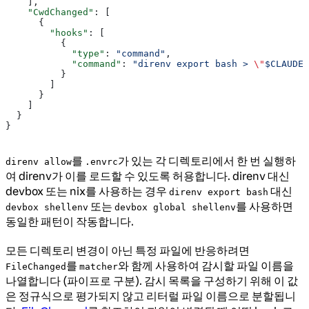
    ],
    "CwdChanged"
: [
      {
        "hooks"
: [
          {
            "type"
: 
"command"
,
            "command"
: 
"direnv export bash > 
\"
$CLAUDE_
          }
        ]
      }
    ]
  }
}
를
가 있는 각 디렉토리에서 한 번 실행하
direnv allow
.envrc
여 direnv가 이를 로드할 수 있도록 허용합니다. direnv 대신
devbox 또는 nix를 사용하는 경우
대신
direnv export bash
또는
를 사용하면
devbox shellenv
devbox global shellenv
동일한 패턴이 작동합니다.
모든 디렉토리 변경이 아닌 특정 파일에 반응하려면
를
와 함께 사용하여 감시할 파일 이름을
FileChanged
matcher
나열합니다 (파이프로 구분). 감시 목록을 구성하기 위해 이 값
은 정규식으로 평가되지 않고 리터럴 파일 이름으로 분할됩니