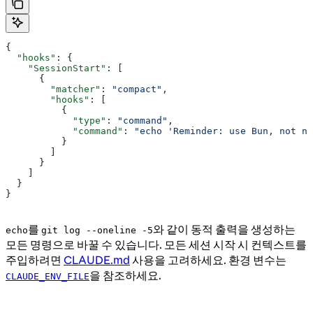
{
  "hooks"
: {
    "SessionStart"
: [
      {
        "matcher"
: 
"compact"
,
        "hooks"
: [
          {
            "type"
: 
"command"
,
            "command"
: 
"echo 'Reminder: use Bun, not np
          }
        ]
      }
    ]
  }
}
를
와 같이 동적 출력을 생성하는
echo
git log --oneline -5
모든 명령으로 바꿀 수 있습니다. 모든 세션 시작 시 컨텍스트를
주입하려면
CLAUDE.md
사용을 고려하세요. 환경 변수는
을 참조하세요.
CLAUDE_ENV_FILE