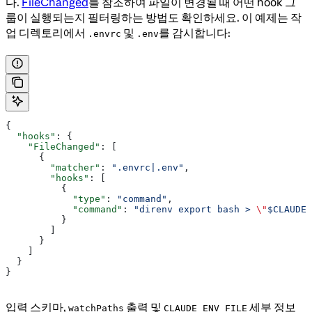
다.
FileChanged
를 참조하여 파일이 변경될 때 어떤 hook 그
룹이 실행되는지 필터링하는 방법도 확인하세요. 이 예제는 작
업 디렉토리에서
및
를 감시합니다:
.envrc
.env
{
  "hooks"
: {
    "FileChanged"
: [
      {
        "matcher"
: 
".envrc|.env"
,
        "hooks"
: [
          {
            "type"
: 
"command"
,
            "command"
: 
"direnv export bash > 
\"
$CLAUDE_
          }
        ]
      }
    ]
  }
}
입력 스키마,
출력 및
세부 정보
watchPaths
CLAUDE_ENV_FILE