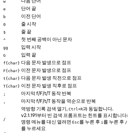
다음 단어
w
단어 끝
e
이전 단어
b
줄 시작
0
줄 끝
$
첫 번째 공백이 아닌 문자
^
입력 시작
gg
입력 끝
G
다음 문자 발생으로 점프
f{char}
이전 문자 발생으로 점프
F{char}
다음 문자 발생 직전으로 점프
t{char}
이전 문자 발생 직후로 점프
T{char}
마지막 f/F/t/T 동작 반복
;
마지막 f/F/t/T 동작을 역순으로 반복
,
역방향 기록 검색 열기,
과 동일합니다.
Ctrl+R
v2.1.191부터 빈 검색 프롬프트는 힌트를 표시합니다:
/
명령 메뉴를 대신 열려면
를 누른 후
를 누른 후
Esc
i
/
를 누르세요