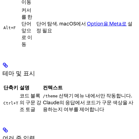
이동
커서
를 한
단어
단어 탐색. macOS에서
Option을 Meta로
설
Alt+F
앞으
정 필요
로 이
동
테마 및 표시
단축키
설명
컨텍스트
코드 블록
선택기 메뉴 내에서만 작동합니다.
/theme
의 구문 강
Claude의 응답에서 코드가 구문 색상을 사
Ctrl+T
조 토글
용하는지 여부를 제어합니다
여러 줄 입력