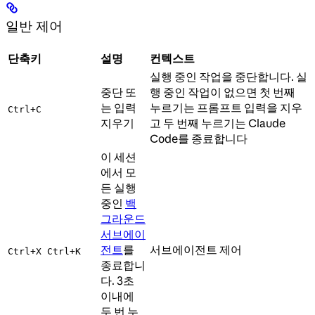
일반 제어
단축키
설명
컨텍스트
실행 중인 작업을 중단합니다. 실
중단 또
행 중인 작업이 없으면 첫 번째
는 입력
누르기는 프롬프트 입력을 지우
Ctrl+C
지우기
고 두 번째 누르기는 Claude
Code를 종료합니다
이 세션
에서 모
든 실행
중인
백
그라운드
서브에이
전트
를
서브에이전트 제어
Ctrl+X Ctrl+K
종료합니
다. 3초
이내에
두 번 누