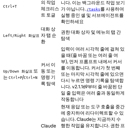
의 작업
니다. 이는 백그라운드 작업 보기
Ctrl+T
체크리스
가 아닙니다.
를 사용하여
/tasks
트 토글
실행 중인 셸 및 서브에이전트를
확인하세요
대화 상
권한 대화 상자 및 메뉴의 탭 간
자 탭 순
Left/Right 화살표
탐색
환
입력이 여러 시각적 줄에 걸쳐 있
을 때(줄 바꿈 또는 여러 줄 여
부), 먼저 프롬프트 내에서 커서
커서 이
를 이동합니다. 커서가 첫 번째
또
동 또는
Up/Down 화살표
또는 마지막 시각적 줄에 있으면
는
/
명령 기
Ctrl+P
Ctrl+N
다시 누르면 명령 기록을 탐색합
록 탐색
니다. v2.1.169부터 줄 바꿈된 단
일 줄 입력은 여러 줄과 동일하게
작동합니다
현재 응답 또는 도구 호출을 중간
에 중지하여 리다이렉트할 수 있
습니다. Claude는 지금까지 수
행한 작업을 유지합니다. 권한 프
Claude