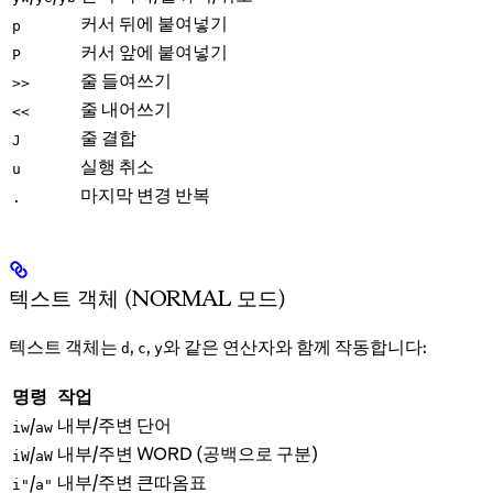
커서 뒤에 붙여넣기
p
커서 앞에 붙여넣기
P
줄 들여쓰기
>>
줄 내어쓰기
<<
줄 결합
J
실행 취소
u
마지막 변경 반복
.
텍스트 객체 (NORMAL 모드)
텍스트 객체는
,
,
와 같은 연산자와 함께 작동합니다:
d
c
y
명령
작업
내부/주변 단어
/
iw
aw
내부/주변 WORD (공백으로 구분)
/
iW
aW
내부/주변 큰따옴표
/
i"
a"