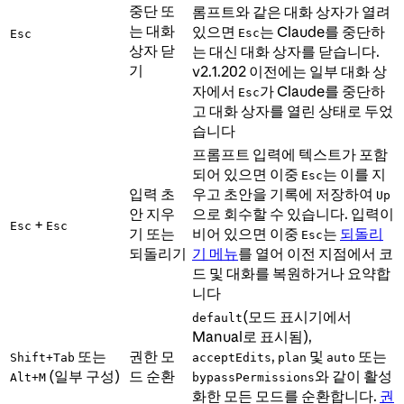
중단 또
롬프트와 같은 대화 상자가 열려
는 대화
있으면
는 Claude를 중단하
Esc
Esc
상자 닫
는 대신 대화 상자를 닫습니다.
기
v2.1.202 이전에는 일부 대화 상
자에서
가 Claude를 중단하
Esc
고 대화 상자를 열린 상태로 두었
습니다
프롬프트 입력에 텍스트가 포함
되어 있으면 이중
는 이를 지
Esc
입력 초
우고 초안을 기록에 저장하여
Up
안 지우
으로 회수할 수 있습니다. 입력이
+
Esc
Esc
기 또는
비어 있으면 이중
는
되돌리
Esc
되돌리기
기 메뉴
를 열어 이전 지점에서 코
드 및 대화를 복원하거나 요약합
니다
(모드 표시기에서
default
Manual로 표시됨),
또는
권한 모
,
및
또는
Shift+Tab
acceptEdits
plan
auto
(일부 구성)
드 순환
와 같이 활성
Alt+M
bypassPermissions
화한 모든 모드를 순환합니다.
권