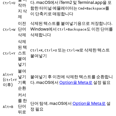
다. macOS에서 iTerm2 및 Terminal.app을 포
Ctrl+U
작까
함한 터미널 에뮬레이터는
를
Cmd+Backspace
지 삭
이 단축키로 매핑합니다
제
이전
삭제된 텍스트를 붙여넣기용으로 저장합니다.
단어
Windows에서
도 이전 단어를
Ctrl+Backspace
Ctrl+W
삭제
삭제합니다
삭제
된 텍
,
또는
로 삭제한 텍스트
Ctrl+K
Ctrl+U
Ctrl+W
스트
Ctrl+Y
붙여넣기
붙여
넣기
붙여
Alt+Y
넣기
붙여넣기 후 이전에 삭제한 텍스트를 순환합니
(
Ctrl+Y
기록
다. macOS에서
Option을 Meta로
설정 필요
이후)
순환
커서
를 한
단어 탐색. macOS에서
Option을 Meta로
설
단어
Alt+B
정 필요
뒤로