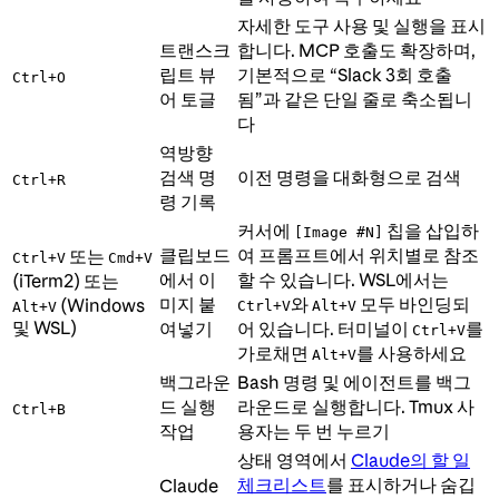
자세한 도구 사용 및 실행을 표시
트랜스크
합니다. MCP 호출도 확장하며,
립트 뷰
기본적으로 “Slack 3회 호출
Ctrl+O
어 토글
됨”과 같은 단일 줄로 축소됩니
다
역방향
검색 명
이전 명령을 대화형으로 검색
Ctrl+R
령 기록
커서에
칩을 삽입하
[Image #N]
클립보드
여 프롬프트에서 위치별로 참조
또는
Ctrl+V
Cmd+V
에서 이
할 수 있습니다. WSL에서는
(iTerm2) 또는
미지 붙
와
모두 바인딩되
(Windows
Ctrl+V
Alt+V
Alt+V
및 WSL)
여넣기
어 있습니다. 터미널이
를
Ctrl+V
가로채면
를 사용하세요
Alt+V
백그라운
Bash 명령 및 에이전트를 백그
드 실행
라운드로 실행합니다. Tmux 사
Ctrl+B
작업
용자는 두 번 누르기
상태 영역에서
Claude의 할 일
체크리스트
를 표시하거나 숨깁
Claude