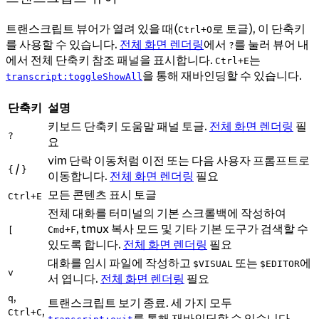
트랜스크립트 뷰어가 열려 있을 때(
로 토글), 이 단축키
Ctrl+O
를 사용할 수 있습니다.
전체 화면 렌더링
에서
를 눌러 뷰어 내
?
에서 전체 단축키 참조 패널을 표시합니다.
는
Ctrl+E
을 통해 재바인딩할 수 있습니다.
transcript:toggleShowAll
단축키
설명
키보드 단축키 도움말 패널 토글.
전체 화면 렌더링
필
?
요
vim 단락 이동처럼 이전 또는 다음 사용자 프롬프트로
/
{
}
이동합니다.
전체 화면 렌더링
필요
모든 콘텐츠 표시 토글
Ctrl+E
전체 대화를 터미널의 기본 스크롤백에 작성하여
, tmux 복사 모드 및 기타 기본 도구가 검색할 수
Cmd+F
[
있도록 합니다.
전체 화면 렌더링
필요
대화를 임시 파일에 작성하고
또는
에
$VISUAL
$EDITOR
v
서 엽니다.
전체 화면 렌더링
필요
,
q
트랜스크립트 보기 종료. 세 가지 모두
,
Ctrl+C
를 통해 재바인딩할 수 있습니다