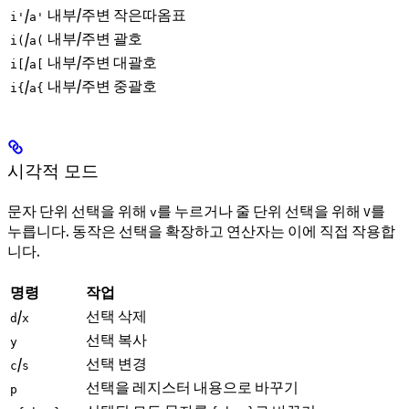
내부/주변 작은따옴표
/
i'
a'
내부/주변 괄호
/
i(
a(
내부/주변 대괄호
/
i[
a[
내부/주변 중괄호
/
i{
a{
시각적 모드
문자 단위 선택을 위해
를 누르거나 줄 단위 선택을 위해
를
v
V
누릅니다. 동작은 선택을 확장하고 연산자는 이에 직접 작용합
니다.
명령
작업
선택 삭제
/
d
x
선택 복사
y
선택 변경
/
c
s
선택을 레지스터 내용으로 바꾸기
p