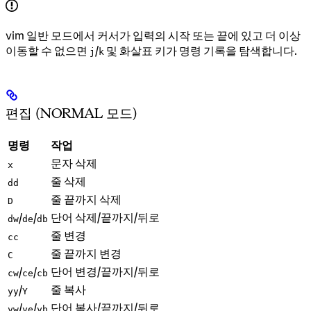
vim 일반 모드에서 커서가 입력의 시작 또는 끝에 있고 더 이상
이동할 수 없으면
/
및 화살표 키가 명령 기록을 탐색합니다.
j
k
편집 (NORMAL 모드)
명령
작업
문자 삭제
x
줄 삭제
dd
줄 끝까지 삭제
D
단어 삭제/끝까지/뒤로
/
/
dw
de
db
줄 변경
cc
줄 끝까지 변경
C
단어 변경/끝까지/뒤로
/
/
cw
ce
cb
줄 복사
/
yy
Y
단어 복사/끝까지/뒤로
/
/
yw
ye
yb