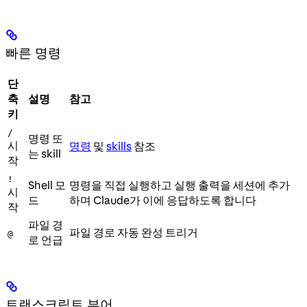
빠른 명령
단
축
설명
참고
키
/
명령 또
시
명령
및
skills
참조
는 skill
작
!
Shell 모
명령을 직접 실행하고 실행 출력을 세션에 추가
시
드
하며 Claude가 이에 응답하도록 합니다
작
파일 경
파일 경로 자동 완성 트리거
@
로 언급
트랜스크립트 뷰어