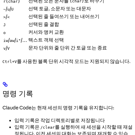
선택된 모든 문자를
로 바꾸기
{char}
r{char}
선택 토글, 소문자 또는 대문자
/
/
~
u
U
선택된 줄 들여쓰기 또는 내어쓰기
/
>
<
선택된 줄 결합
J
커서와 앵커 교환
o
텍스트 객체 선택
/
/
/…
iw
aw
i"
문자 단위와 줄 단위 간 토글 또는 종료
/
v
V
를 사용한 블록 단위 시각적 모드는 지원되지 않습니다.
Ctrl+V
명령 기록
Claude Code는 현재 세션의 명령 기록을 유지합니다:
입력 기록은 작업 디렉토리별로 저장됩니다
입력 기록은
를 실행하여 새 세션을 시작할 때 재설
/clear
정됩니다. 이전 세션의 대화는 보존되며 재개할 수 있습