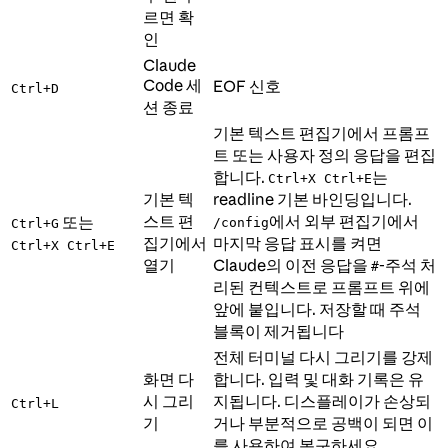
르면 확
인
Claude
Code 세
EOF 신호
Ctrl+D
션 종료
기본 텍스트 편집기에서 프롬프
트 또는 사용자 정의 응답을 편집
합니다.
는
Ctrl+X Ctrl+E
기본 텍
readline 기본 바인딩입니다.
스트 편
에서 외부 편집기에서
또는
/config
Ctrl+G
집기에서
마지막 응답 표시를 켜면
Ctrl+X Ctrl+E
열기
Claude의 이전 응답을
-주석 처
#
리된 컨텍스트로 프롬프트 위에
앞에 붙입니다. 저장할 때 주석
블록이 제거됩니다
전체 터미널 다시 그리기를 강제
화면 다
합니다. 입력 및 대화 기록은 유
시 그리
지됩니다. 디스플레이가 손상되
Ctrl+L
기
거나 부분적으로 공백이 되면 이
를 사용하여 복구하세요