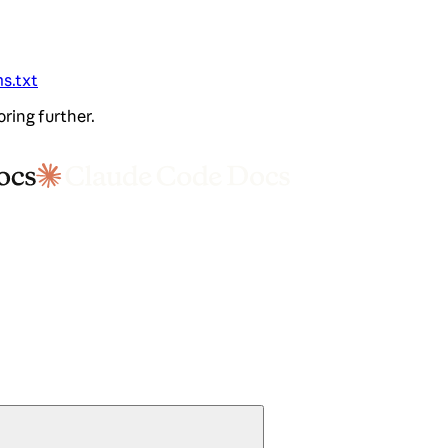
ms.txt
oring further.